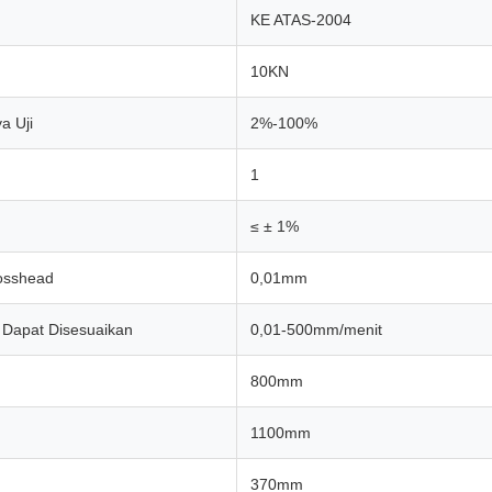
KE ATAS-2004
10KN
a Uji
2%-100%
1
≤ ± 1%
osshead
0,01mm
 Dapat Disesuaikan
0,01-500mm/menit
800mm
1100mm
370mm