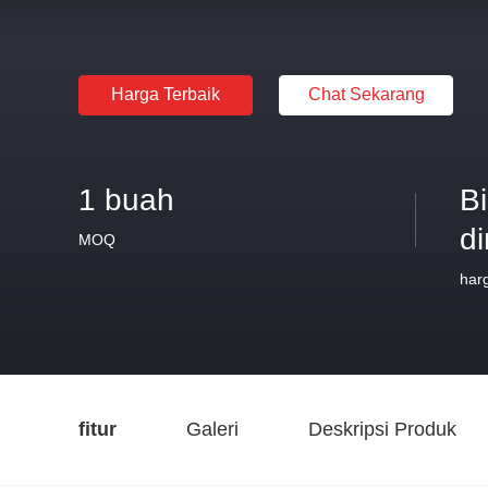
Harga Terbaik
Chat Sekarang
1 buah
B
d
MOQ
har
fitur
Galeri
Deskripsi Produk