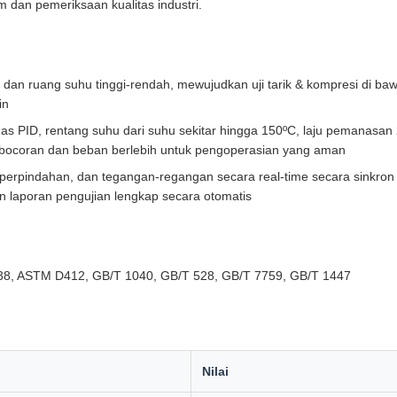
dan pemeriksaan kualitas industri.
l dan ruang suhu tinggi-rendah, mewujudkan uji tarik & kompresi di b
in
das PID, rentang suhu dari suhu sekitar hingga 150ºC, laju pemanasan 
bocoran dan beban berlebih untuk pengoperasian yang aman
perpindahan, dan tegangan-regangan secara real-time secara sinkron
n laporan pengujian lengkap secara otomatis
38, ASTM D412, GB/T 1040, GB/T 528, GB/T 7759, GB/T 1447
Nilai