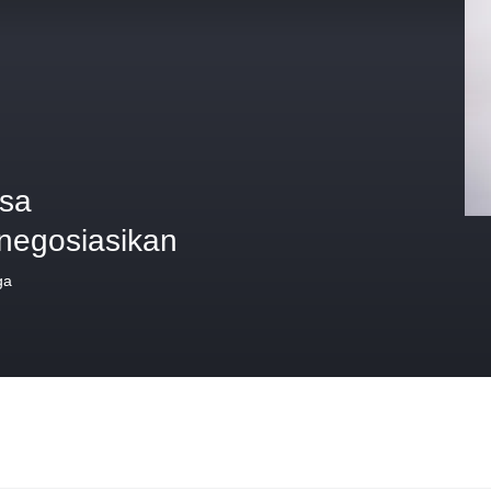
isa
inegosiasikan
ga