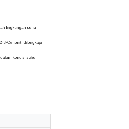
awah lingkungan suhu
2-3ºC/menit, dilengkapi
 dalam kondisi suhu