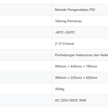
Metode Pengendalian PID
Tabung Pemanas
-40ºC~150ºC
2~3°C/menit
Perlindungan Kebocoran dan Kele
900mm × 440mm × 780mm
360mm × 225mm × 620mm
350kg
AC 220V 50HZ 3KW