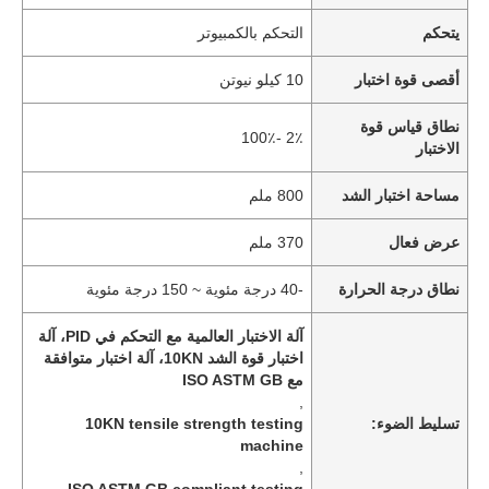
يتحكم
التحكم بالكمبيوتر
أقصى قوة اختبار
10 كيلو نيوتن
نطاق قياس قوة
2٪ -100٪
الاختبار
مساحة اختبار الشد
800 ملم
عرض فعال
370 ملم
نطاق درجة الحرارة
-40 درجة مئوية ~ 150 درجة مئوية
آلة الاختبار العالمية مع التحكم في PID، آلة
اختبار قوة الشد 10KN، آلة اختبار متوافقة
مع ISO ASTM GB
,
تسليط الضوء:
10KN tensile strength testing
machine
,
ISO ASTM GB compliant testing