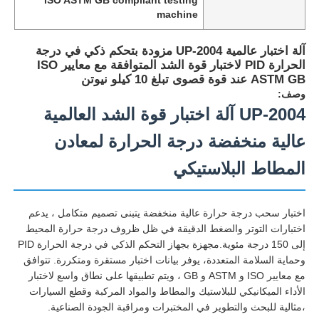
machine
آلة اختبار عالمية UP-2004 مزودة بتحكم ذكي في درجة
الحرارة PID لاختبار قوة الشد المتوافقة مع معايير ISO
ASTM GB عند قوة قصوى تبلغ 10 كيلو نيوتن
وصف:
UP-2004 آلة اختبار قوة الشد العالمية
عالية منخفضة درجة الحرارة لمعادن
المطاط البلاستيكي
اختبار سحب درجة حرارة عالية منخفضة يتبنى تصميم متكامل ، يدعم
منزل
اختبارات التوتر والضغط الدقيقة في ظل ظروف درجة حرارة المحيط
إلى 150 درجة مئوية.مجهزة بجهاز التحكم الذكي في درجة الحرارة PID
وحماية السلامة المتعددة، يوفر بيانات اختبار مستقرة ومتكررة. تتوافق
المنتجات
مع معايير ISO و ASTM و GB ، ويتم تطبيقها على نطاق واسع لاختبار
الأداء الميكانيكي للبلاستيك والمطاط والمواد المركبة وقطع السيارات
،مثالية للبحث والتطوير في المختبرات ومراقبة الجودة الصناعية.
حول بنا