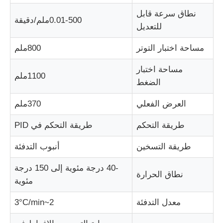
نطاق سرعة قابل
0.01-500ملم/دقيقة
آلة اختبار النسيج
للتعديل
مساحة اختبار التوتر
800ملم
جهاز التحكم بدرجة الحرارة والرطوبة
مساحة اختبار
1100ملم
الضغط
اختبار القسوة
العرض الفعلي
370ملم
طريقة التحكم
طريقة التحكم في PID
طريقة التسخين
أنبوب التدفئة
-40 درجة مئوية إلى 150 درجة
نطاق الحرارة
مئوية
معدل التدفئة
2~3°C/min