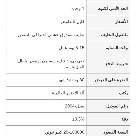
الحد الأدنى لكمية
1 وحدة
الأسعار
قابل للتفاوض
تفاصيل التغليف
تغليف صندوق خشبي احترافي للتصدير
وقت التسليم
5-15 يوم عمل
/ تي تي، د / ف، ويسترن يونيون، بايبال،
شروط الدفع
المال غرام
القدرة على العرض
30 وحدة / شهر
يكتب
آلة الاختبار العالمية
رقم الموديل
يصل-2004
دقة
±0.5%
السعة القصوى
20-100000 كيلو نيوتن