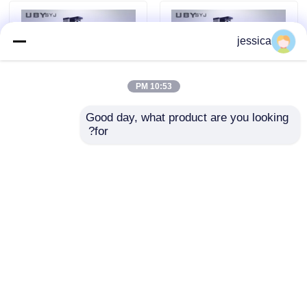
jessica
10:53 PM
Good day, what product are you looking 
for?
آلة الاختبار العالمية UP-
جهاز اختبار تقشير مواد
2000 مع دقة ± 0.5٪ ،
الأحذية UP-2000 بدقة
ضربة الشد 800 مم ،
±0.5%، وعرض اختبار
وشاشة لمس ملونة 5
150 مم، وشوط شد 800
إرسال استفسار
إرسال استفسار
بوصات لاختبار قوة
مم للاختبار الشامل
القشرة
منزل
حول نا
اتصل بنا
Desktop Site
خريطة الموقع
سياسة الخصوصية