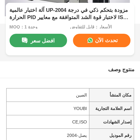
آلة اختبار عالمية UP-2004 مزودة بتحكم ذكي في درجة
الحرارة PID لاختبار قوة الشد المتوافقة مع معايير ISO
ASTM GB عند قوة قصوى تبلغ 10 كيلو نيوتن
الأسعار：قابل للتفاوض
MOQ：1 وحدة
تحدث الآن
افضل سعر
منتوج وصف
مكان المنشأ
الصين
اسم العلامة التجارية
YOUBI
إصدار الشهادات
CE,ISO
رقم الموديل
يصل-2004