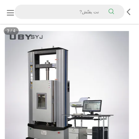
3
/
4