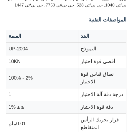
بي/تي 1040, جي بي/تي 528, جي بي/تي 7759، جي بي/تي 1447
آلة اختبار التأثير
المواصفات التقنية
آلة اختبار الكشط
البند
القيمة
النموذج
UP-2004
معدات اختبار المطاط
أقصى قوة اختبار
10KN
معدات اختبار الأحذية
نطاق قياس قوة
2% - 100%
الاختبار
معدات اختبار مواد البناء
درجة دقة آلة الاختبار
1
دقة قوة الاختبار
≤ ± 1%
معدات اختبار التعبئة
قرار تحريك الرأس
0.01ملم
المتقاطع
معدات اختبار اللاصق