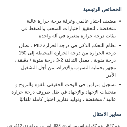
الخصائص الرئيسية
جولة في المعمل
مضيف اختبار عالمي وغرفة درجة حرارة عالية
منخفضة ، لتحقيق اختبارات السحب والضغط في
ضبط الجودة
بيئات درجة حرارة متغيرة في آلة واحدة
نظام التحكم الذكي في درجة الحرارة PID ، نطاق
اتصل بنا
درجة الحرارة من درجة الحرارة المحيطة إلى 150
درجة مئوية ، معدل التدفئة 2-3 درجة مئوية / دقيقة ،
مجهز بحماية التسرب والإفراط من أجل التشغيل
طلب اقتباس
الآمن
تسجيل متزامن في الوقت الحقيقي للقوة والنزوح و
معدات اختبار المعمل
منحنيات الإجهاد والإجهاد في ظل ظروف درجة حرارة
عالية / منخفضة ، وتوليد تقارير اختبار كاملة تلقائيًا
غرفة الاختبار البيئي
معايير الامتثال
آلة الاختبار العالمية
إيزو 527، إيزو 37، إيه إس تي إم دي 638، إيه إس تي إم دي 412، جي