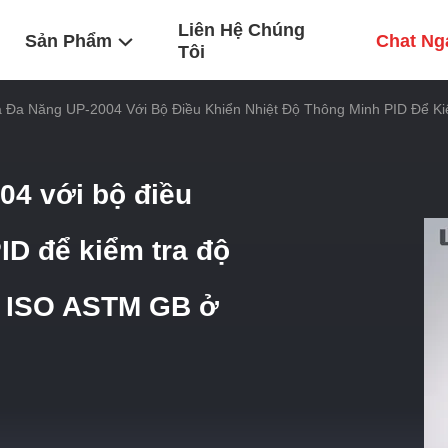
Liên Hệ Chúng
Sản Phẩm
Chat Ng
Tôi
 Đa Năng UP-2004 Với Bộ Điều Khiển Nhiệt Độ Thông Minh PID Để 
04 với bộ điều
ID để kiểm tra độ
ẩn ISO ASTM GB ở