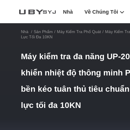
Nhà
Về Chúng Tôi
Nhà
/
Sản Phẩm
/
Máy Kiểm Tra Phổ Quát
/
Máy Kiểm Tra
Lực Tối Đa 10KN
Máy kiểm tra đa năng UP-20
khiển nhiệt độ thông minh P
bền kéo tuân thủ tiêu chu
lực tối đa 10KN