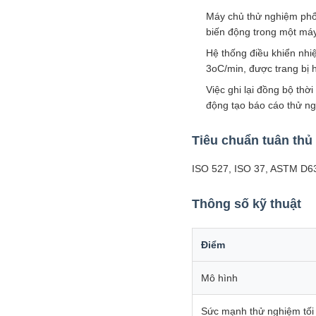
Máy chủ thử nghiệm phổ 
biến động trong một má
Hệ thống điều khiển nhi
3oC/min, được trang bị h
Việc ghi lại đồng bộ thờ
động tạo báo cáo thử n
Tiêu chuẩn tuân thủ
ISO 527, ISO 37, ASTM D6
Thông số kỹ thuật
Điểm
Mô hình
Sức mạnh thử nghiệm tối