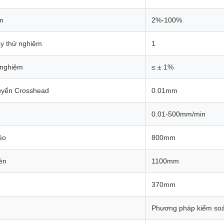
ệm
2%-100%
y thử nghiệm
1
 nghiệm
≤ ± 1%
huyển Crosshead
0.01mm
0.01-500mm/min
éo
800mm
én
1100mm
370mm
Phương pháp kiểm soá