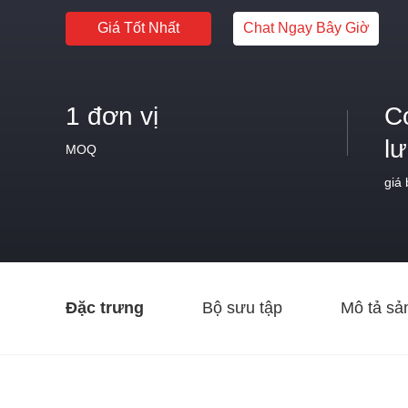
Giá Tốt Nhất
Chat Ngay Bây Giờ
1 đơn vị
C
l
MOQ
giá
Đặc trưng
Bộ sưu tập
Mô tả sả