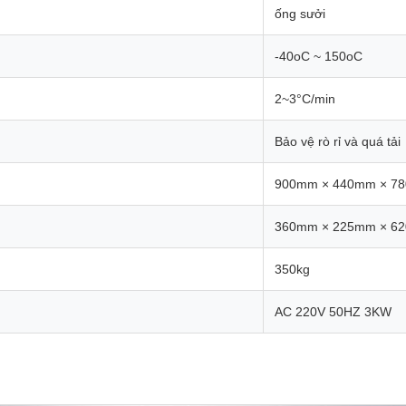
ống sưởi
-40oC ~ 150oC
2~3°C/min
Bảo vệ rò rỉ và quá tải
900mm × 440mm × 7
360mm × 225mm × 6
350kg
AC 220V 50HZ 3KW