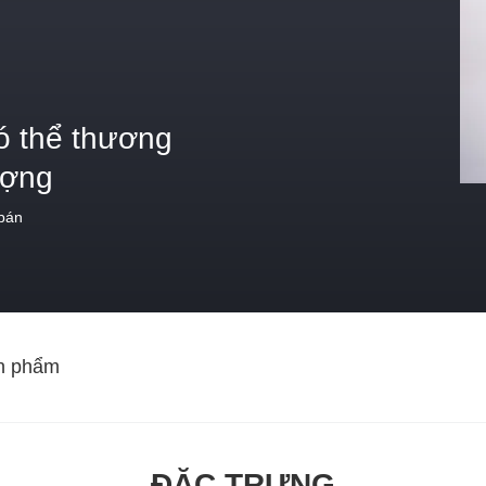
ó thể thương
ượng
 bán
n phẩm
ĐẶC TRƯNG