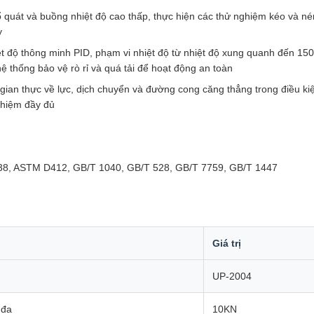
quát và buồng nhiệt độ cao thấp, thực hiện các thử nghiệm kéo và né
y
ệt độ thông minh PID, phạm vi nhiệt độ từ nhiệt độ xung quanh đến 15
ệ thống bảo vệ rò rỉ và quá tải để hoạt động an toàn
i gian thực về lực, dịch chuyển và đường cong căng thẳng trong điều kiệ
ghiệm đầy đủ
38, ASTM D412, GB/T 1040, GB/T 528, GB/T 7759, GB/T 1447
Giá trị
UP-2004
 đa
10KN