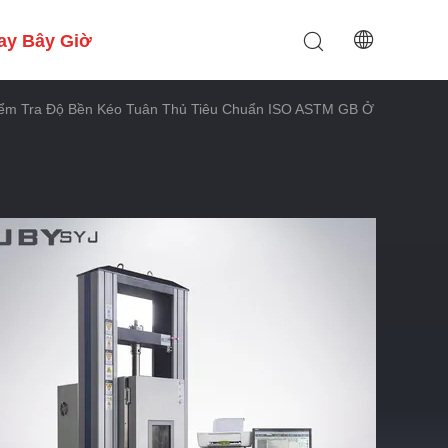
ay Bây Giờ
Kiểm Tra Độ Bền Kéo Tuân Thủ Tiêu Chuẩn ISO ASTM GB Ở