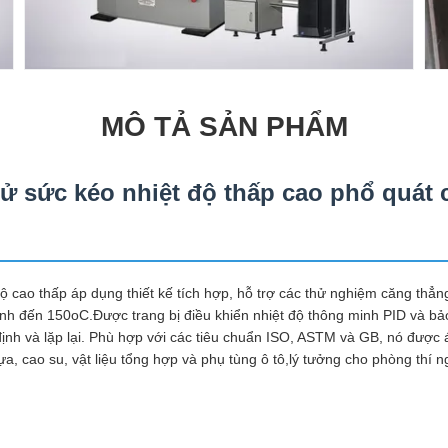
MÔ TẢ SẢN PHẨM
ử sức kéo nhiệt độ thấp cao phổ quát c
ộ cao thấp áp dụng thiết kế tích hợp, hỗ trợ các thử nghiệm căng thẳn
anh đến 150oC.Được trang bị điều khiển nhiệt độ thông minh PID và bả
định và lặp lại. Phù hợp với các tiêu chuẩn ISO, ASTM và GB, nó được 
ựa, cao su, vật liệu tổng hợp và phụ tùng ô tô,lý tưởng cho phòng thí 