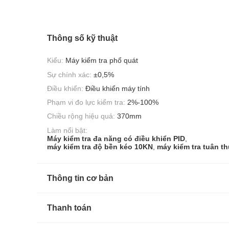
Thông số kỹ thuật
Kiểu:
Máy kiểm tra phổ quát
Sự chính xác:
±0,5%
Điều khiển:
Điều khiển máy tính
Phạm vi đo lực kiểm tra:
2%-100%
Chiều rộng hiệu quả:
370mm
Làm nổi bật:
Máy kiểm tra đa năng có điều khiển PID
,
máy kiểm tra độ bền kéo 10KN
,
máy kiểm tra tuân t
Thông tin cơ bản
Thanh toán