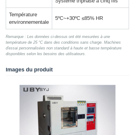
Système triphasé à cinq fils
Température
5ºC~+30ºC ≤85% HR
environnementale
Remarque : Les données ci-dessus ont été mesurées à une
température de 25 °C dans des conditions sans charge. Machines
d'essai personnalisées non standard à haute et basse température
disponibles selon les besoins des utilisateurs.
Images du produit