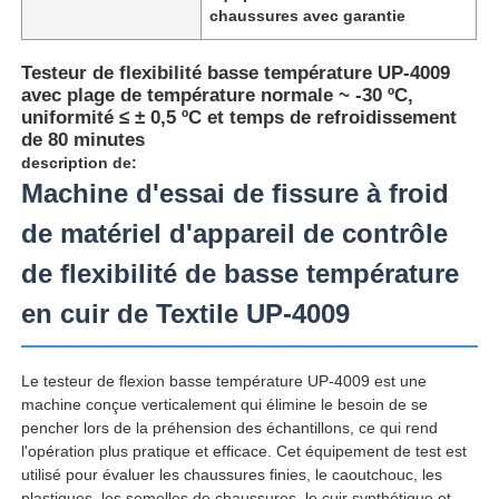
chaussures avec garantie
Testeur de flexibilité basse température UP-4009
avec plage de température normale ~ -30 ºC,
uniformité ≤ ± 0,5 ºC et temps de refroidissement
de 80 minutes
description de:
Machine d'essai de fissure à froid
de matériel d'appareil de contrôle
de flexibilité de basse température
en cuir de Textile UP-4009
Aperçu
Le testeur de flexion basse température UP-4009 est une
machine conçue verticalement qui élimine le besoin de se
Produits
pencher lors de la préhension des échantillons, ce qui rend
l'opération plus pratique et efficace. Cet équipement de test est
utilisé pour évaluer les chaussures finies, le caoutchouc, les
A propos de nous
plastiques, les semelles de chaussures, le cuir synthétique et