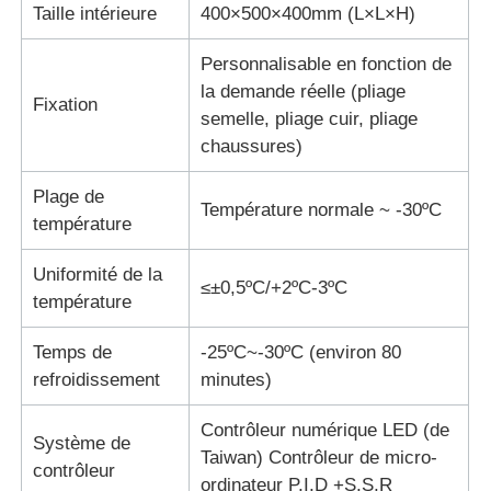
Taille intérieure
400×500×400mm (L×L×H)
Machine d'essai d'impact
Personnalisable en fonction de
la demande réelle (pliage
Fixation
semelle, pliage cuir, pliage
Machine d'essai d'abrasion
chaussures)
Plage de
équipement d'essai en caoutchouc
Température normale ~ -30ºC
température
Équipement d'essai de chaussures
Uniformité de la
≤±0,5ºC/+2ºC-3ºC
température
Équipement d'essai des matériaux de construction
Temps de
-25ºC~-30ºC (environ 80
refroidissement
minutes)
Équipement d'essai des emballages
Contrôleur numérique LED (de
Système de
Taiwan) Contrôleur de micro-
contrôleur
Équipement d'essai des adhésifs
ordinateur P,I,D +S,S,R