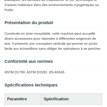
d'autres matériaux dans des environnements cryogéniques ou
froids.
Visite d'usine
Présentation du produit
Contrôle de la qualité
Construite en acier inoxydable, cette machine peut accueillir
divers accessoires pour répondre à différentes exigences de
test. Il présente une conception verticale qui permet un accès
Contact
facile aux échantillons sans obliger les opérateurs à se pencher.
Demande de soumission
Conformité aux normes
ASTM D1790, ASTM D1593, JIS-K6545
Équipement d'essai en laboratoire
Spécifications techniques
Chambre d'essai environnemental
Paramètre
Spécification
Machine de test universelle