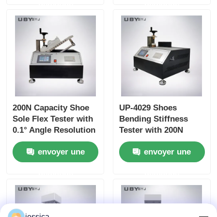
demande
demande
Mouth Diameter for
TM172 Compliance
Leather and Textile
200N Capacity Shoe
UP-4029 Shoes
Sole Flex Tester with
Bending Stiffness
0.1° Angle Resolution
Tester with 200N
and Adjustable
Capacity Adjustable
envoyer une
envoyer une
Bending Speed for
Bending Speed and
Footwear Quality
High Precision Angle
demande
demande
Control
Resolution for
Footwear Testing
jessica