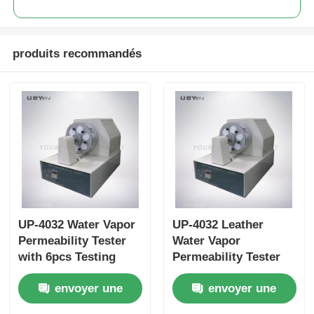
produits recommandés
UP-4032 Water Vapor
UP-4032 Leather
Permeability Tester
Water Vapor
with 6pcs Testing
Permeability Tester
Bottle, 75 ±5cpm
with 6pcs Testing
envoyer une
envoyer une
Bottles Holder Speed,
Bottle for Footwear
and 30±1 mm Bottle
EN ISO 20344 SATRA