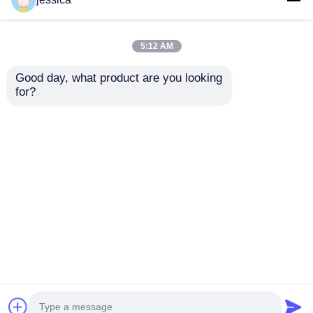
5:12 AM
Good day, what product are you looking 
UP-4017 Safety Shoes
Safety Footwear
for?
Impact Resistance
Impact Tester with
Tester with 200 ± 2 J
200 ± 2 J Impact
Impact Energy and
Energy and
envoyer une
envoyer une
Anti-Rebound Device
Adjustable Drop
EN ISO 20344
Height 0-1200mm EN
demande
demande
Compliant
ISO 20344 Compliant
Aperçu
Au sujet de nous
Contactez-nous
Desktop Site
Plan du site
Politique de confidentialité
Qualité
Équipement d'essai en laboratoire
Usine
De Chine.Copyright © 2026 Dongguan Youbi Test