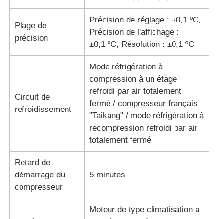
Précision de réglage : ±0,1 ºC,
machine d'essai de tissu
Plage de
Précision de l'affichage :
précision
±0,1 ºC, Résolution : ±0,1 ºC
Contrôleur de la température et d'humidité
Mode réfrigération à
compression à un étage
appareil de contrôle de dureté
refroidi par air totalement
Circuit de
fermé / compresseur français
refroidissement
"Taikang" / mode réfrigération à
recompression refroidi par air
totalement fermé
Retard de
démarrage du
5 minutes
compresseur
Moteur de type climatisation à