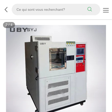
3
/
4