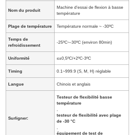
Machine d'essai de flexion à basse
Nom du produit
température
Plage de température
Température normale ~ -30ºC
Temps de
-25ºC~-30ºC (environ 80min)
refroidissement
Uniformité
≤±0,5ºC/+2ºC-3ºC
Timing
0.1~999.9 (S, M, H) réglable
Langue
Chinois et anglais
Testeur de flexibilité basse
température
,
testeur de flexibilité avec plage
Surligner:
de -30 °C
,
équipement de test de