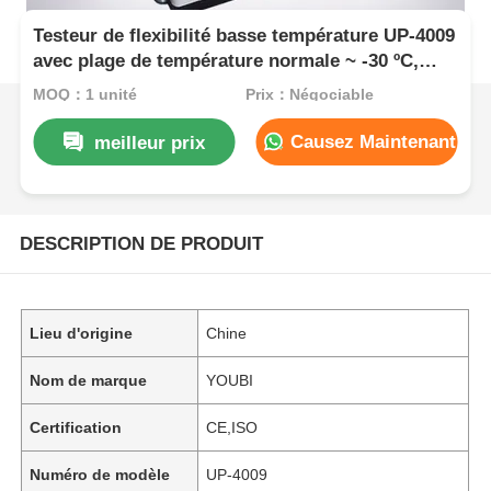
Testeur de flexibilité basse température UP-4009
avec plage de température normale ~ -30 ºC,
uniformité ≤ ± 0,5 ºC et temps de
MOQ：1 unité
Prix：Négociable
refroidissement de 80 minutes
Causez Maintenant
meilleur prix
DESCRIPTION DE PRODUIT
Lieu d'origine
Chine
Nom de marque
YOUBI
Certification
CE,ISO
Numéro de modèle
UP-4009