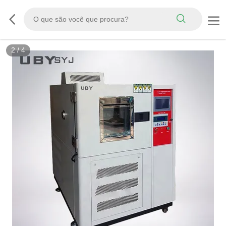
2
/
4