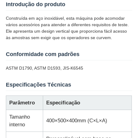
Introdução do produto
Fábrica
Construída em aço inoxidável, esta máquina pode acomodar
vários acessórios para atender a diferentes requisitos de teste.
Ele apresenta um design vertical que proporciona fácil acesso
Controle de Qualidade
às amostras sem exigir que os operadores se curvem.
Conformidade com padrões
Fale Conosco
ASTM D1790, ASTM D1593, JIS-K6545
Pedir um orçamento
Especificações Técnicas
Equipamento de testes do laboratório
Parâmetro
Especificação
Câmara de Teste Ambiental
Tamanho
400×500×400mm (C×L×A)
interno
Máquina de teste universal