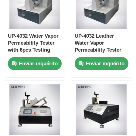
UP-4032 Water Vapor
UP-4032 Leather
Permeability Tester
Water Vapor
with 6pcs Testing
Permeability Tester
Bottle, 75 ±5cpm
with 6pcs Testing
Enviar inquérito
Enviar inquérito
Bottles Holder Speed,
Bottle for Footwear
and 30±1 mm Bottle
EN ISO 20344 SATRA
Mouth Diameter for
TM172 Compliance
Leather and Textile