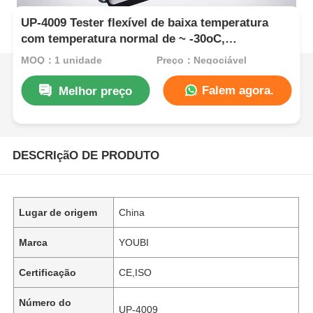
UP-4009 Tester flexível de baixa temperatura
com temperatura normal de ~ -30oC,
uniformidade ≤ ± 0,5oC e tempo de
MOQ：1 unidade
Preço：Negociável
arrefecimento de 80min
Falem agora.
Melhor preço
DESCRIçãO DE PRODUTO
Lugar de origem
China
Marca
YOUBI
Certificação
CE,ISO
Número do
UP-4009