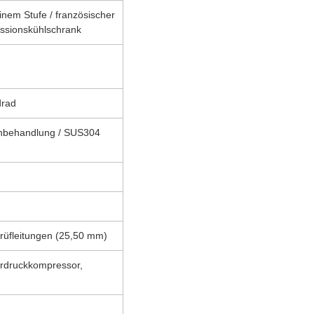
inem Stufe / französischer
essionskühlschrank
drad
rühbehandlung / SUS304
Prüfleitungen (25,50 mm)
erdruckkompressor,