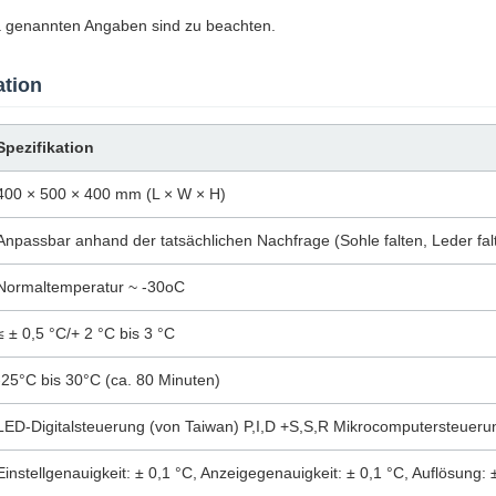
a genannten Angaben sind zu beachten.
ation
Spezifikation
400 × 500 × 400 mm (L × W × H)
Anpassbar anhand der tatsächlichen Nachfrage (Sohle falten, Leder fal
Normaltemperatur ~ -30oC
≤ ± 0,5 °C/+ 2 °C bis 3 °C
-25°C bis 30°C (ca. 80 Minuten)
LED-Digitalsteuerung (von Taiwan) P,I,D +S,S,R Mikrocomputersteueru
Einstellgenauigkeit: ± 0,1 °C, Anzeigegenauigkeit: ± 0,1 °C, Auflösung: 