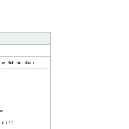
ten, Schuhe falten)
ng
± 0,1 °C