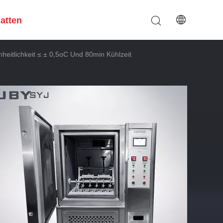
hatten
eitlichkeit ≤ ± 0,5oC Und 80min Kühlzeit