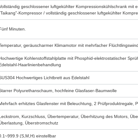
Vollständig geschlossener luftgekühlter Kompressionskühlschrank mit e
"Taikang"-Kompressor / vollständig geschlossener luftgekühlter Kompr
Fünf Minuten.
Temperatur, geräuscharmer Klimamotor mit mehrfacher Flüchtlingswin
Hochwertige Kohlenstoffstahlplatte mit Phosphid-elektrostatischer Sp
Edelstahl-Haarlinienbehandlung
SUS304 Hochwertiges Lichtbrett aus Edelstahl
Starrer Polyurethanschaum, hochfeine Glasfaser-Baumwolle
Mehrfach erhitztes Glasfenster mit Beleuchtung, 2 Prüfproduktregale, 
Leckstrom, Kurzschluss, Übertemperatur, Überhitzung des Motors, Üb
Überlastung, Überstromschutz
0.1~999.9 (S,M,H) einstellbar