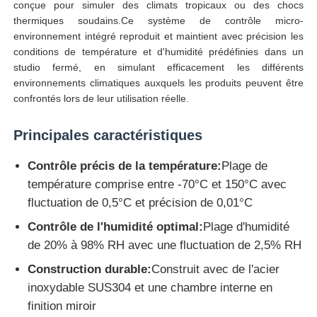
conçue pour simuler des climats tropicaux ou des chocs
thermiques soudains.Ce système de contrôle micro-
environnement intégré reproduit et maintient avec précision les
Visite d'usine
conditions de température et d'humidité prédéfinies dans un
studio fermé, en simulant efficacement les différents
environnements climatiques auxquels les produits peuvent être
Contrôle de la qualité
confrontés lors de leur utilisation réelle.
Contact
Principales caractéristiques
Contrôle précis de la température:
Plage de
Demande de soumission
température comprise entre -70°C et 150°C avec
fluctuation de 0,5°C et précision de 0,01°C
Équipement d'essai en laboratoire
Contrôle de l'humidité optimal:
Plage d'humidité
de 20% à 98% RH avec une fluctuation de 2,5% RH
Chambre d'essai environnemental
Construction durable:
Construit avec de l'acier
inoxydable SUS304 et une chambre interne en
finition miroir
Machine de test universelle