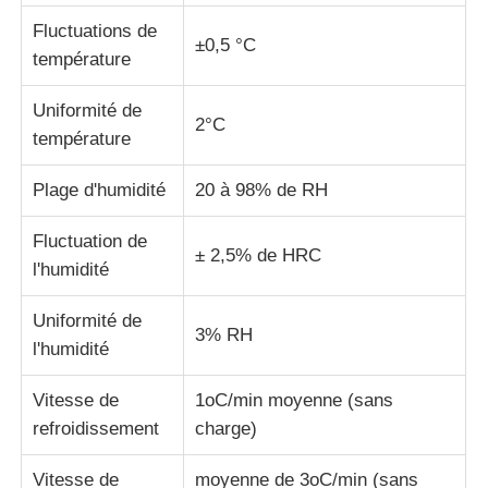
Fluctuations de
±0,5 °C
machine d'essai de tissu
température
Uniformité de
Contrôleur de la température et d'humidité
2°C
température
Plage d'humidité
20 à 98% de RH
appareil de contrôle de dureté
Fluctuation de
± 2,5% de HRC
l'humidité
Uniformité de
3% RH
l'humidité
Vitesse de
1oC/min moyenne (sans
refroidissement
charge)
Vitesse de
moyenne de 3oC/min (sans