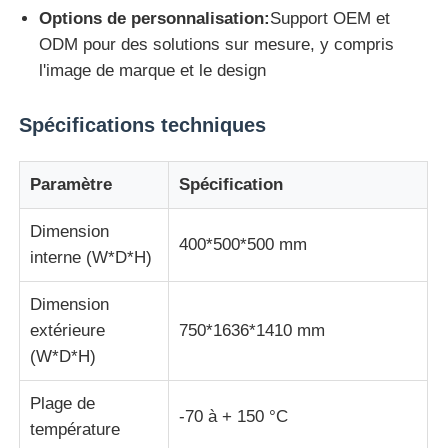
Options de personnalisation:
Support OEM et
ODM pour des solutions sur mesure, y compris
Machine d'essai d'impact
l'image de marque et le design
Machine d'essai d'abrasion
Spécifications techniques
équipement d'essai en caoutchouc
Paramètre
Spécification
Dimension
Équipement d'essai de chaussures
400*500*500 mm
interne (W*D*H)
Dimension
Équipement d'essai des matériaux de construction
extérieure
750*1636*1410 mm
(W*D*H)
Équipement d'essai des emballages
Plage de
-70 à + 150 °C
température
Équipement d'essai des adhésifs