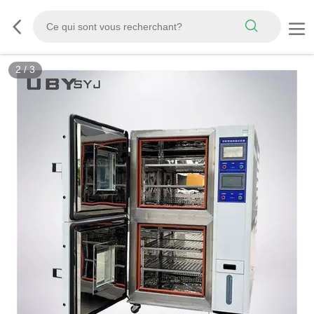
3
/
3