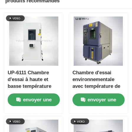
produits recommandés
UP-6111 Chambre
Chambre d'essai
d'essai à haute et
environnementale
basse température
avec température de
avec une plage de -70
stockage à froid
envoyer une
envoyer une
à 180 °C 20% à 98%
personnalisable Porte
d'humidité et contrôle
en verre trempé à
demande
demande
intelligent à écran
double couche et
tactile
intérieur en acier
inoxydable SUS # 304