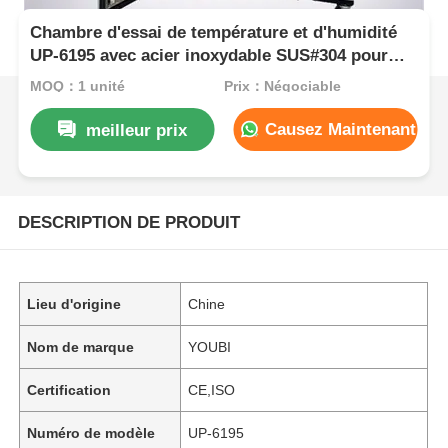
Chambre d'essai de température et d'humidité
UP-6195 avec acier inoxydable SUS#304 pour
-70ºC~150ºC et contrôle de l'humidité de
MOQ：1 unité
Prix：Négociable
20%~98%
Causez Maintenant
meilleur prix
DESCRIPTION DE PRODUIT
Lieu d'origine
Chine
Nom de marque
YOUBI
Certification
CE,ISO
Numéro de modèle
UP-6195