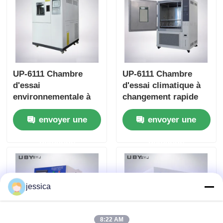
UP-6111 Chambre
UP-6111 Chambre
d'essai
d'essai climatique à
environnementale à
changement rapide
température rapide et
de température avec
envoyer une
envoyer une
à haute humidité avec
transitions de
générateur de vapeur
température rapides
demande
demande
et contrôleur
programmable
jessica
8:22 AM