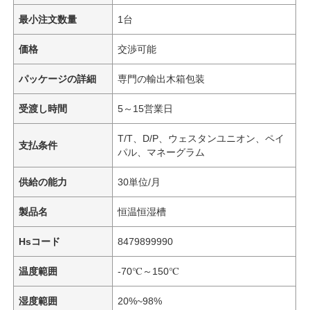
最小注文数量
1台
価格
交渉可能
パッケージの詳細
専門の輸出木箱包装
受渡し時間
5～15営業日
T/T、D/P、ウェスタンユニオン、ペイ
支払条件
パル、マネーグラム
供給の能力
30単位/月
製品名
恒温恒湿槽
Hsコード
8479899990
温度範囲
-70℃～150℃
湿度範囲
20%~98%