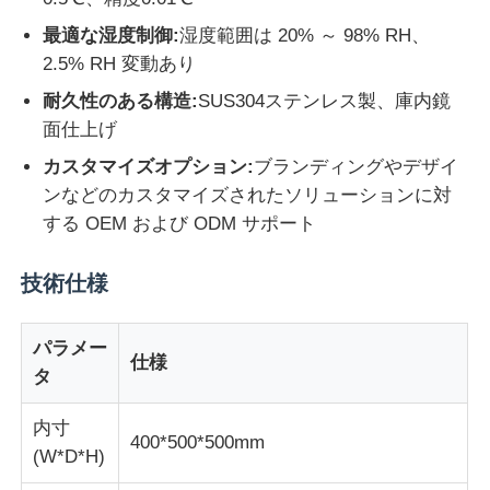
最適な湿度制御:
湿度範囲は 20% ～ 98% RH、
会社案内
2.5% RH 変動あり
耐久性のある構造:
SUS304ステンレス製、庫内鏡
面仕上げ
品質管理
カスタマイズオプション:
ブランディングやデザイ
ンなどのカスタマイズされたソリューションに対
お問い合わせ
する OEM および ODM サポート
見積依頼
技術仕様
研究室試験装置
パラメー
仕様
タ
環境試験室
内寸
400*500*500mm
(W*D*H)
ユニバーサルテストマシン