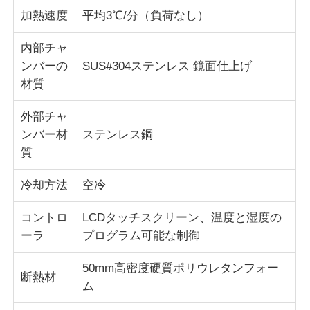
加熱速度
平均3℃/分（負荷なし）
生地試験機
内部チャ
ンバーの
SUS#304ステンレス 鏡面仕上げ
温度および湿気のコントローラー
材質
外部チャ
硬度のテスター
ンバー材
ステンレス鋼
質
冷却方法
空冷
コントロ
LCDタッチスクリーン、温度と湿度の
ーラ
プログラム可能な制御
50mm高密度硬質ポリウレタンフォー
断熱材
ム