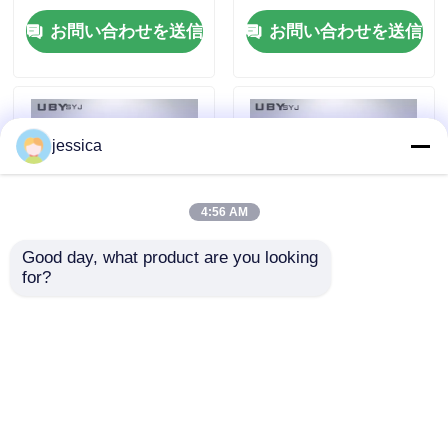
なコントローラ
お問い合わせを送信
お問い合わせを送信
jessica
4:56 AM
Good day, what product are you looking 
for?
UP-6195 ミニ恒温恒湿
IP5XおよびIP6X試験の
槽 温度範囲 -40℃～
ための多方向吹風シス
150℃ 湿度範囲
テムを持つ完全に密閉
20%RH～98%RH カス
された防塵試験室
お問い合わせを送信
お問い合わせを送信
タマイズ可能サイズ