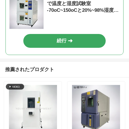
で温度と湿度試験室
-70oC~150oCと20%~98%湿度制
御
続行
推薦されたプロダクト