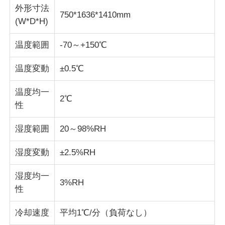
外形寸法
750*1636*1410mm
(W*D*H)
衝撃試験機
温度範囲
-70～+150℃
摩耗の試験機
温度変動
±0.5℃
ゴム製試験装置
温度均一
2℃
性
履物試験装置
湿度範囲
20～98%RH
湿度変動
±2.5%RH
建築材料の試験装置
湿度均一
3%RH
パッケージ試験装置
性
冷却速度
平均1℃/分（負荷なし）
接着剤試験装置