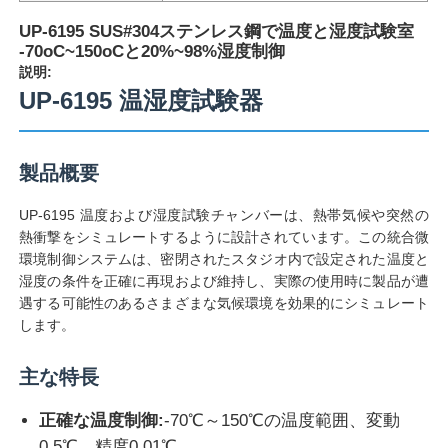
UP-6195 SUS#304ステンレス鋼で温度と湿度試験室
-70oC~150oCと20%~98%湿度制御
説明:
UP-6195 温湿度試験器
製品概要
UP-6195 温度および湿度試験チャンバーは、熱帯気候や突然の
熱衝撃をシミュレートするように設計されています。この統合微
環境制御システムは、密閉されたスタジオ内で設定された温度と
湿度の条件を正確に再現および維持し、実際の使用時に製品が遭
遇する可能性のあるさまざまな気候環境を効果的にシミュレート
ホーム
します。
主な特長
製品
正確な温度制御:
-70℃～150℃の温度範囲、変動
企業情報
0.5℃、精度0.01℃