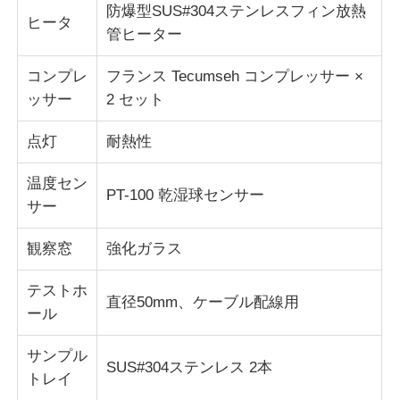
防爆型SUS#304ステンレスフィン放熱
ヒータ
管ヒーター
コンプレ
フランス Tecumseh コンプレッサー ×
ッサー
2 セット
点灯
耐熱性
温度セン
PT-100 乾湿球センサー
サー
観察窓
強化ガラス
テストホ
直径50mm、ケーブル配線用
ール
サンプル
SUS#304ステンレス 2本
トレイ