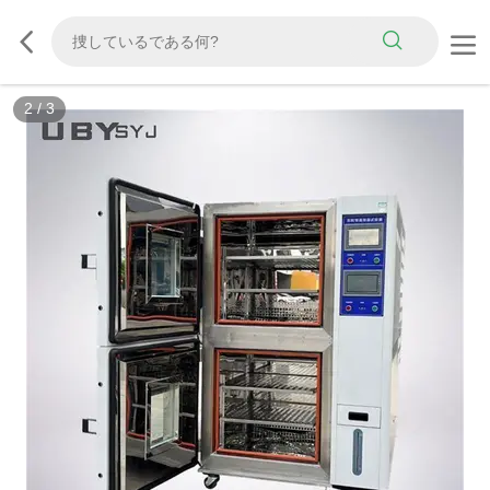
3
/
3