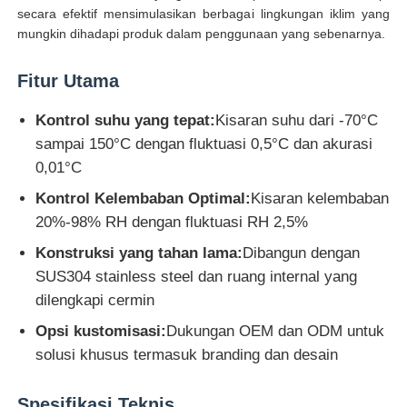
secara efektif mensimulasikan berbagai lingkungan iklim yang
mungkin dihadapi produk dalam penggunaan yang sebenarnya.
Wisata pabrik
Fitur Utama
Kontrol kualitas
Kontrol suhu yang tepat:
Kisaran suhu dari -70°C
sampai 150°C dengan fluktuasi 0,5°C dan akurasi
0,01°C
Hubungi kami
Kontrol Kelembaban Optimal:
Kisaran kelembaban
20%-98% RH dengan fluktuasi RH 2,5%
Quote request suatu
Konstruksi yang tahan lama:
Dibangun dengan
SUS304 stainless steel dan ruang internal yang
Peralatan Pengujian Lab
dilengkapi cermin
Opsi kustomisasi:
Dukungan OEM dan ODM untuk
Ruang Uji Lingkungan
solusi khusus termasuk branding dan desain
Mesin pengujian universal
Spesifikasi Teknis