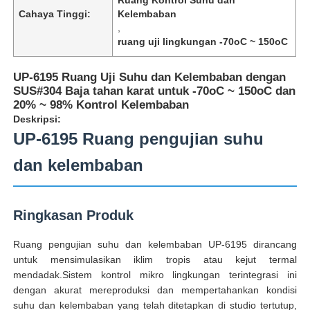
Cahaya Tinggi:
Kelembaban
,
ruang uji lingkungan -70oC ~ 150oC
UP-6195 Ruang Uji Suhu dan Kelembaban dengan
SUS#304 Baja tahan karat untuk -70oC ~ 150oC dan
20% ~ 98% Kontrol Kelembaban
Deskripsi:
UP-6195 Ruang pengujian suhu
dan kelembaban
Ringkasan Produk
Rumah
Ruang pengujian suhu dan kelembaban UP-6195 dirancang
untuk mensimulasikan iklim tropis atau kejut termal
Produk
mendadak.Sistem kontrol mikro lingkungan terintegrasi ini
dengan akurat mereproduksi dan mempertahankan kondisi
suhu dan kelembaban yang telah ditetapkan di studio tertutup,
Tentang kita