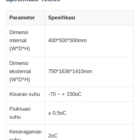
Mesin Uji Dampak
Parameter
Spesifikasi
Dimensi
mesin pengujian abrasi
internal
400*500*500mm
(W*D*H)
peralatan pengujian karet
Dimensi
eksternal
750*1636*1410mm
Peralatan Pengujian Alas Kaki
(W*D*H)
Kisaran suhu
-70 ~ + 150oC
Peralatan pengujian bahan bangunan
Fluktuasi
± 0,5oC
Peralatan pengujian kemasan
suhu
Keseragaman
Peralatan pengujian perekat
2oC
suhu