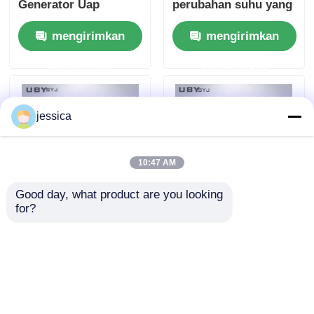
Generator Uap
perubahan suhu yang
dengan Kelembaban
cepat dan pengontrol
mengirimkan
mengirimkan
Tinggi dan Perubahan
yang dapat diprogram
Suhu Cepat
permintaan
permintaan
jessica
10:47 AM
Good day, what product are you looking 
for?
UP-6195 Mini Climate
Ruang uji tahan debu
Chamber dengan
yang tertutup penuh
kisaran suhu -40oC ~
dengan sistem
150oC Kisaran
meniup multi-arah
mengirimkan
mengirimkan
kelembaban
untuk pengujian IP5X
Rh20%-98% dan
dan IP6X
permintaan
permintaan