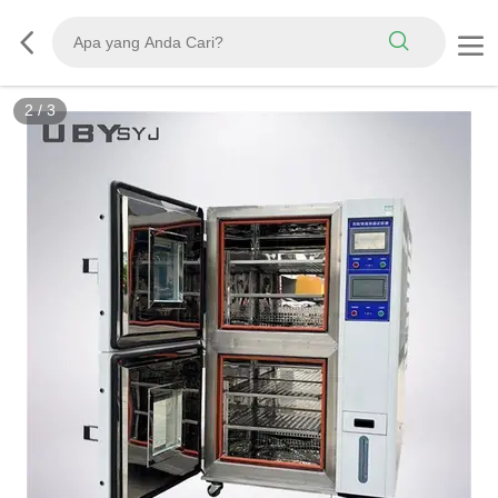
3
/
3