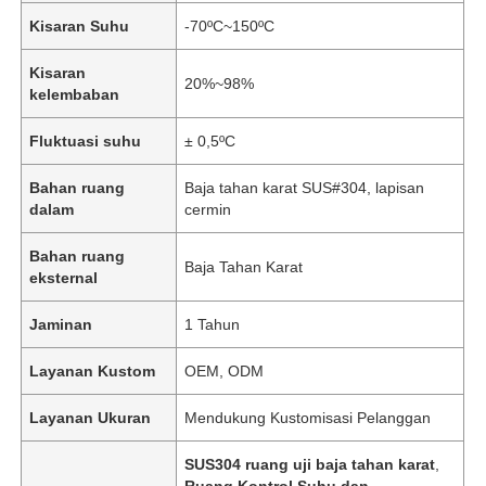
Kisaran Suhu
-70ºC~150ºC
Kisaran
20%~98%
kelembaban
Fluktuasi suhu
± 0,5ºC
Bahan ruang
Baja tahan karat SUS#304, lapisan
dalam
cermin
Bahan ruang
Baja Tahan Karat
eksternal
Jaminan
1 Tahun
Layanan Kustom
OEM, ODM
Layanan Ukuran
Mendukung Kustomisasi Pelanggan
SUS304 ruang uji baja tahan karat
,
Ruang Kontrol Suhu dan