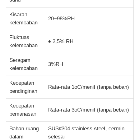
Kisaran
mesin uji kain
20~98%RH
kelembaban
Pengontrol Suhu Dan Kelembapan
Fluktuasi
± 2,5% RH
kelembaban
Penguji kekerasan
Seragam
3%RH
kelembaban
Kecepatan
Rata-rata 1oC/menit (tanpa beban)
pendinginan
Kecepatan
Rata-rata 3oC/menit (tanpa beban)
pemanasan
Bahan ruang
SUS#304 stainless steel, cermin
dalam
selesai