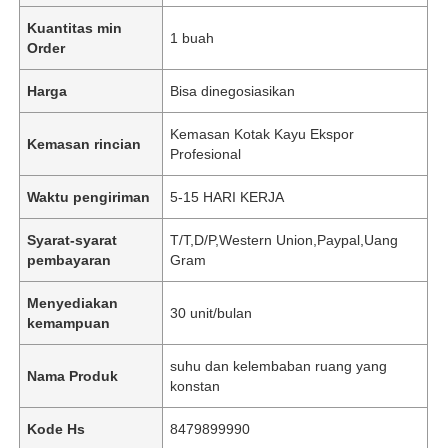
Kuantitas min
1 buah
Order
Harga
Bisa dinegosiasikan
Kemasan Kotak Kayu Ekspor
Kemasan rincian
Profesional
Waktu pengiriman
5-15 HARI KERJA
Syarat-syarat
T/T,D/P,Western Union,Paypal,Uang
pembayaran
Gram
Menyediakan
30 unit/bulan
kemampuan
suhu dan kelembaban ruang yang
Nama Produk
konstan
Kode Hs
8479899990