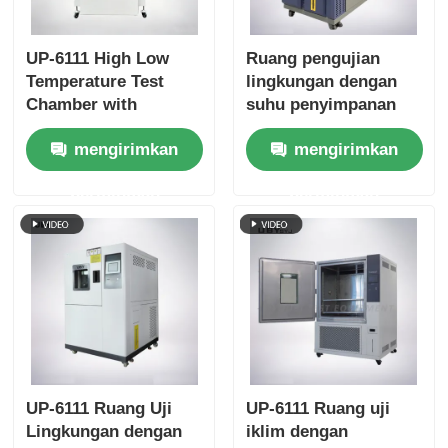
UP-6111 High Low
Ruang pengujian
Temperature Test
lingkungan dengan
Chamber with
suhu penyimpanan
-70~180ºC Range
dingin yang dapat
mengirimkan
mengirimkan
20%~98% Humidity
disesuaikan Pintu
and Touch Screen
kaca tempered dua
permintaan
permintaan
Intelligent Control
lapisan dan interior
baja tahan karat SUS
# 304
UP-6111 Ruang Uji
UP-6111 Ruang uji
Lingkungan dengan
iklim dengan