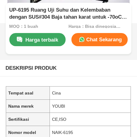
UP-6195 Ruang Uji Suhu dan Kelembaban
dengan SUS#304 Baja tahan karat untuk -70oC ~
150oC dan 20% ~ 98% Kontrol Kelembaban
MOQ：1 buah
Harga：Bisa dinegosiasikan
Chat Sekarang
Harga terbaik
DESKRIPSI PRODUK
Tempat asal
Cina
Nama merek
YOUBI
Sertifikasi
CE,ISO
Nomor model
NAIK-6195