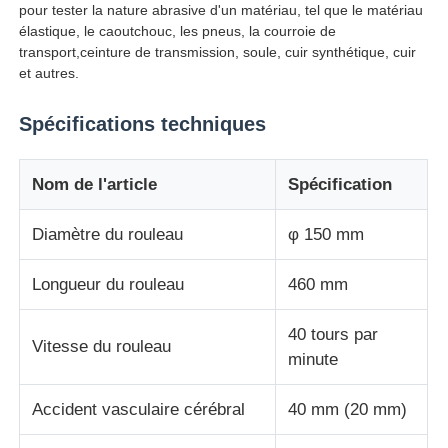
pour tester la nature abrasive d'un matériau, tel que le matériau
élastique, le caoutchouc, les pneus, la courroie de
Machine d'essai d'impact
transport,ceinture de transmission, soule, cuir synthétique, cuir
et autres.
Machine d'essai d'abrasion
Spécifications techniques
équipement d'essai en caoutchouc
Nom de l'article
Spécification
Diamètre du rouleau
φ 150 mm
Équipement d'essai de chaussures
Longueur du rouleau
460 mm
Équipement d'essai des matériaux de construction
40 tours par
Vitesse du rouleau
minute
Équipement d'essai des emballages
Accident vasculaire cérébral
40 mm (20 mm)
Équipement d'essai des adhésifs