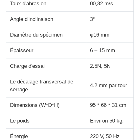
Taux d'abrasion
00,32 m/s
machine d'essai de tissu
Angle d'inclinaison
3°
Diamètre du spécimen
φ16 mm
Contrôleur de la température et d'humidité
Épaisseur
6 ~ 15 mm
appareil de contrôle de dureté
Charge d'essai
2.5N, 5N
Le décalage transversal de
4.2 mm par tour
serrage
Dimensions (W*D*H)
95 * 66 * 31 cm
Le poids
Environ 50 kg.
Énergie
220 V, 50 Hz