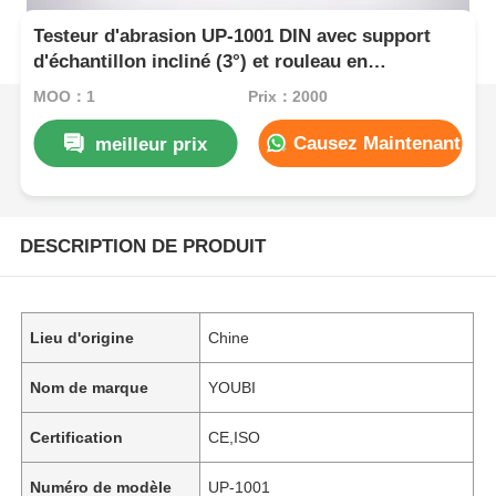
Testeur d'abrasion UP-1001 DIN avec support
d'échantillon incliné (3°) et rouleau en
mouvement latéral pour l'essai du caoutchouc et
MOQ：1
Prix：2000
du cuir
Causez Maintenant
meilleur prix
DESCRIPTION DE PRODUIT
Lieu d'origine
Chine
Nom de marque
YOUBI
Certification
CE,ISO
Numéro de modèle
UP-1001