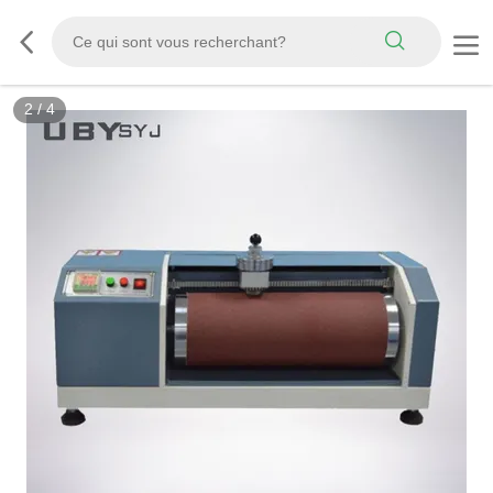
3
/
4