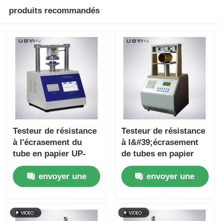
produits recommandés
Testeur de résistance
Testeur de résistance
à l'écrasement du
à l&#39;écrasement
tube en papier UP-
de tubes en papier
6034 avec réglage de
convivial UP-6034,
envoyer une
envoyer une
vitesse de test
avec interface à écran
multiple Protection
tactile et fonction de
demande
demande
contre la surcharge et
retour automatique
conformité ISO11093-