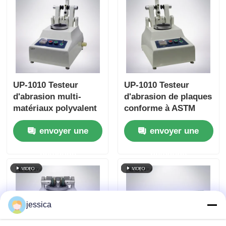
9
UP-1010 Testeur
UP-1010 Testeur
d'abrasion multi-
d'abrasion de plaques
matériaux polyvalent
conforme à ASTM
de plaques conforme
D4060, ASTM D1044,
envoyer une
envoyer une
à plusieurs normes
ISO 5470 et JIS K7204
internationales
avec charge réglable
demande
demande
250g, 500g, 1000g et
vitesse de rotation de
60 tours/min
jessica