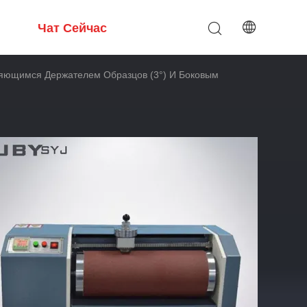
Чат Сейчас
оняющимся Держателем Образцов (3°) И Боковым