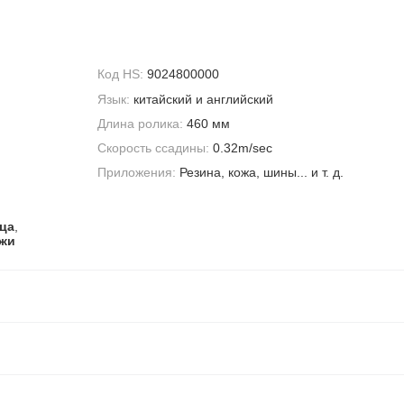
Код HS:
9024800000
Язык:
китайский и английский
Длина ролика:
460 мм
Скорость ссадины:
0.32m/sec
Приложения:
Резина, кожа, шины... и т. д.
зца
,
ожи