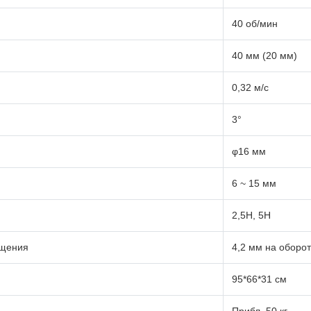
40 об/мин
40 мм (20 мм)
0,32 м/с
3°
φ16 мм
6 ~ 15 мм
2,5Н, 5Н
ещения
4,2 мм на оборот
95*66*31 см
Прибл. 50 кг