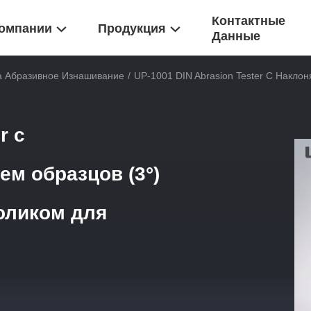
Контактные
омпании
Продукция
Данные
 Абразивное Изнашивание
/
UP-1001 DIN Abrasion Tester С Накл
r с
м образцов (3°)
оликом для