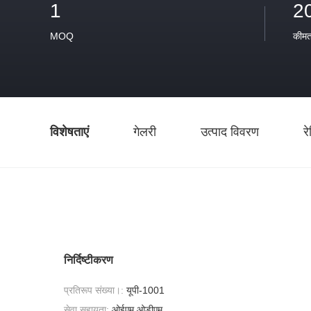
1
2
MOQ
कीम
विशेषताएं
गेलरी
उत्पाद विवरण
र
निर्दिष्टीकरण
प्रतिरूप संख्या।:
यूपी-1001
सेवा सहायता:
ओईएम ओडीएम