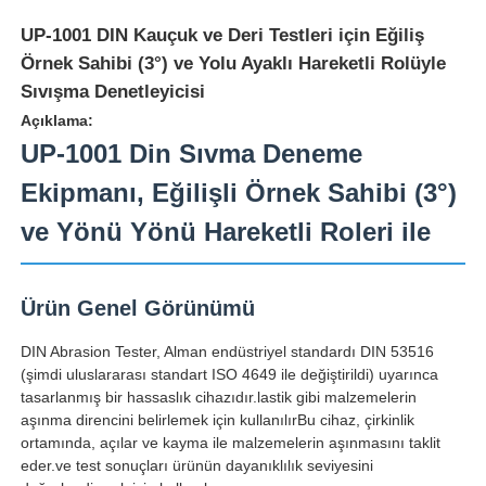
UP-1001 DIN Kauçuk ve Deri Testleri için Eğiliş
Örnek Sahibi (3°) ve Yolu Ayaklı Hareketli Rolüyle
Sıvışma Denetleyicisi
Açıklama:
UP-1001 Din Sıvma Deneme
Ekipmanı, Eğilişli Örnek Sahibi (3°)
ve Yönü Yönü Hareketli Roleri ile
Ürün Genel Görünümü
Ana sayfa
DIN Abrasion Tester, Alman endüstriyel standardı DIN 53516
(şimdi uluslararası standart ISO 4649 ile değiştirildi) uyarınca
tasarlanmış bir hassaslık cihazıdır.lastik gibi malzemelerin
Ürünler
aşınma direncini belirlemek için kullanılırBu cihaz, çirkinlik
ortamında, açılar ve kayma ile malzemelerin aşınmasını taklit
eder.ve test sonuçları ürünün dayanıklılık seviyesini
Hakkımızda