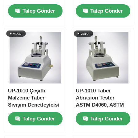
ayarları ile aşırı yük
Fonksiyonlu Kullanıcı
Talep Gönder
Talep Gönder
koruması ve
Dostu Kağıt Boru
ISO11093-9
Ezilme Dayanımı Test
uyumluluğu
Cihazı
UP-1010 Çeşitli
UP-1010 Taber
Malzeme Taber
Abrasion Tester
Sıvışım Denetleyicisi
ASTM D4060, ASTM
D1044, ISO 5470 ve
Talep Gönder
Talep Gönder
JIS K7204 ile Uyumlu
Düzenlenebilir Yük
250g, 500g, 1000g ve