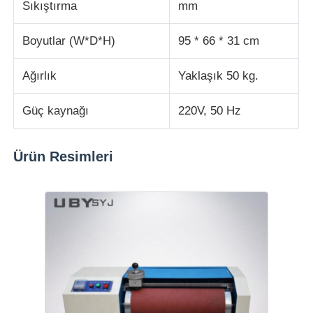
Sıkıştırma
mm
kumaş test makinesi
Boyutlar (W*D*H)
95 * 66 * 31 cm
Ağırlık
Yaklaşık 50 kg.
Sıcaklık ve Nem Kontrol Cihazı
Güç kaynağı
220V, 50 Hz
Sertlik denetleyicisi
Ürün Resimleri