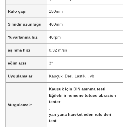
Rulo çapı
150mm
Silindir uzunluğu
460mm
Yuvarlanma hızı
40rpm
aşınma hızı
0,32 m/sn
eğim açısı
3°
Uygulamalar
Kauçuk, Deri, Lastik... vb
Kauçuk için DIN aşınma testi
,
Eğilebilir numune tutucu abrasion
tester
Vurgulamak:
,
yan yana hareket eden rulo deri
testi