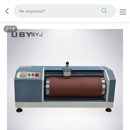
3
/
4