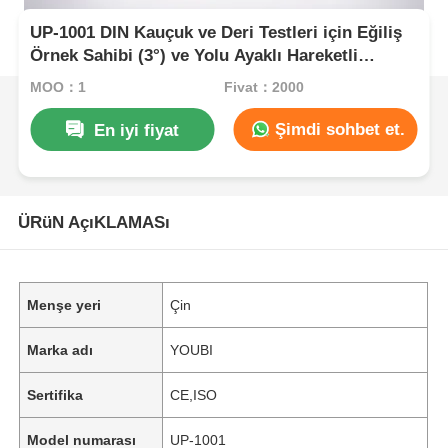
UP-1001 DIN Kauçuk ve Deri Testleri için Eğiliş
Örnek Sahibi (3°) ve Yolu Ayaklı Hareketli
Rolüyle Sıvışma Denetleyicisi
MOQ：1
Fiyat：2000
Şimdi sohbet et.
En iyi fiyat
ÜRüN AçıKLAMASı
Menşe yeri
Çin
Marka adı
YOUBI
Sertifika
CE,ISO
Model numarası
UP-1001