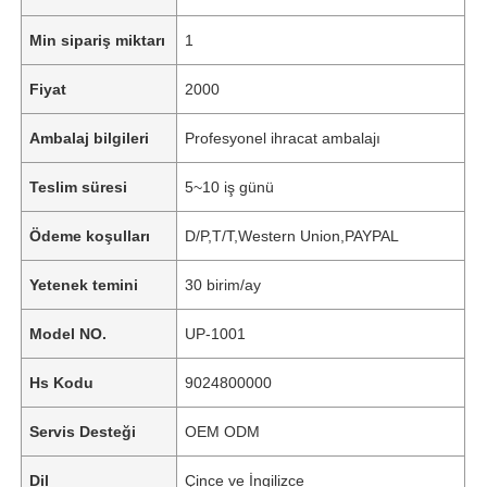
Min sipariş miktarı
1
Fiyat
2000
Ambalaj bilgileri
Profesyonel ihracat ambalajı
Teslim süresi
5~10 iş günü
Ödeme koşulları
D/P,T/T,Western Union,PAYPAL
Yetenek temini
30 birim/ay
Model NO.
UP-1001
Hs Kodu
9024800000
Servis Desteği
OEM ODM
Dil
Çince ve İngilizce