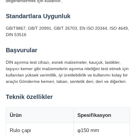
değerlendirmek için kullanılır..
Standartlara Uygunluk
Fabrika turu
GB/T9867, GB/T 20991, GB/T 26703, EN ISO 20344, ISO 4649,
DIN 53516
Kalite kontrol
Başvurular
Bize ulaşın
DIN aşınma test cihazı, esnek malzemeler, kauçuk, lastikler,
taşıyıcı kemer gibi malzemelerin aşınma niteliğini test etmek için
Teklif isteği
kullanılan yüksek verimlilik, iyi üretilebilirlik ve kullanımı kolay bir
araçtır.Gönderme kemeri, taban, sentetik deri, deri ve diğerleri.
Laboratuvar Test Cihazları
Teknik özellikler
Çevresel Test Odası
Ürün
Spesifikasyon
Rulo çapı
φ150 mm
Evrensel test makinesi