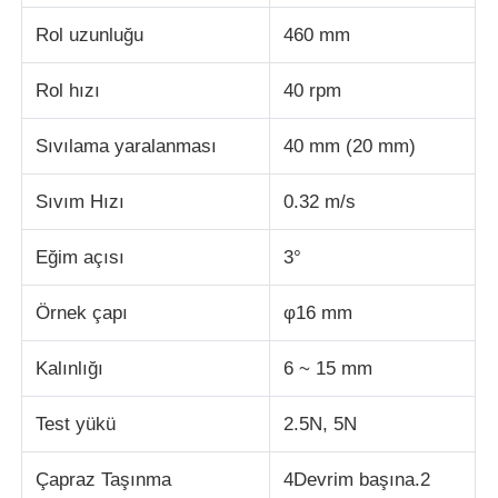
Rol uzunluğu
460 mm
Darbe Test Cihazı
Rol hızı
40 rpm
aşınma test makinesi
Sıvılama yaralanması
40 mm (20 mm)
kauçuk test cihazları
Sıvım Hızı
0.32 m/s
Eğim açısı
3°
Ayakkabı Test Cihazları
Örnek çapı
φ16 mm
İnşaat malzemeleri test ekipmanları
Kalınlığı
6 ~ 15 mm
Ambalaj testi ekipmanları
Test yükü
2.5N, 5N
Çapraz Taşınma
4Devrim başına.2
Yapıştırıcı deneme ekipmanları