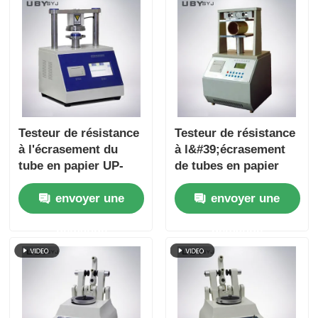
Testeur de résistance
Testeur de résistance
à l'écrasement du
à l&#39;écrasement
tube en papier UP-
de tubes en papier
6034 avec réglage de
convivial UP-6034,
envoyer une
envoyer une
vitesse de test
avec interface à écran
multiple Protection
tactile et fonction de
demande
demande
contre la surcharge et
retour automatique
conformité ISO11093-
9