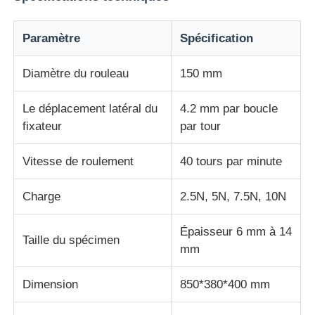
Machine d'essai d'impact
Paramètre
Spécification
Diamètre du rouleau
150 mm
Machine d'essai d'abrasion
Le déplacement latéral du
4.2 mm par boucle
fixateur
par tour
équipement d'essai en caoutchouc
Vitesse de roulement
40 tours par minute
Équipement d'essai de chaussures
Charge
2.5N, 5N, 7.5N, 10N
Équipement d'essai des matériaux de construction
Épaisseur 6 mm à 14
Taille du spécimen
mm
Équipement d'essai des emballages
Dimension
850*380*400 mm
Équipement d'essai des adhésifs