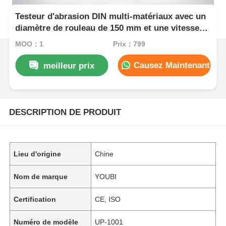
Testeur d'abrasion DIN multi-matériaux avec un
diamètre de rouleau de 150 mm et une vitesse
de roulement de 40 tr/min pour les tests d'usure
MOQ：1
Prix：799
du caoutchouc
Causez Maintenant
meilleur prix
DESCRIPTION DE PRODUIT
Lieu d'origine
Chine
Nom de marque
YOUBI
Certification
CE, ISO
Numéro de modèle
UP-1001