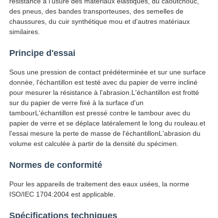
résistance à l'usure des matériaux élastiques, du caoutchouc,
des pneus, des bandes transporteuses, des semelles de
chaussures, du cuir synthétique mou et d'autres matériaux
Visite d'usine
similaires.
Principe d'essai
Contrôle de la qualité
Sous une pression de contact prédéterminée et sur une surface
donnée, l'échantillon est testé avec du papier de verre incliné
Contact
pour mesurer la résistance à l'abrasion.L'échantillon est frotté
sur du papier de verre fixé à la surface d'un
tambourL'échantillon est pressé contre le tambour avec du
Demande de soumission
papier de verre et se déplace latéralement le long du rouleau.et
l'essai mesure la perte de masse de l'échantillonL'abrasion du
volume est calculée à partir de la densité du spécimen.
Équipement d'essai en laboratoire
Normes de conformité
Chambre d'essai environnemental
Pour les appareils de traitement des eaux usées, la norme
ISO/IEC 1704:2004 est applicable.
Machine de test universelle
Spécifications techniques