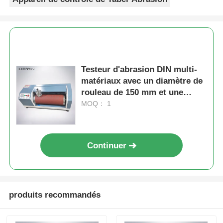
Testeur d'abrasion DIN multi-
matériaux avec un diamètre de
rouleau de 150 mm et une
vitesse de roulement de 40
MOQ： 1
tr/min pour les tests d'usure du
caoutchouc
Continuer
produits recommandés