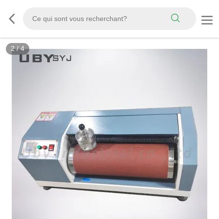
3
/
4