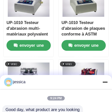
UP-1010 Testeur
UP-1010 Testeur
d'abrasion multi-
d'abrasion de plaques
matériaux polyvalent
conforme à ASTM
de plaques conforme
D4060, ASTM D1044,
envoyer une
envoyer une
à plusieurs normes
ISO 5470 et JIS K7204
internationales
avec charge réglable
demande
demande
250g, 500g, 1000g et
vitesse de rotation de
60 tours/min
jessica
9:24 PM
Good day, what product are you looking 
UP-1010 Testeur
UP-1010 Testeur