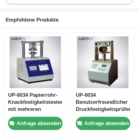
Empfohlene Produkte
UP-6034 Papierrohr-
UP-6034
Knackfestigkeitstester
Benutzerfreundlicher
mit mehreren
Druckfestigkeitsprüfer
Testgeschwindigkeits-
für Papierrohre mit
Anfrage absenden
Anfrage absenden
Einstellungen
Touchscreen-
Überlastschutz und
Schnittstelle und
ISO11093-9-
automatischer