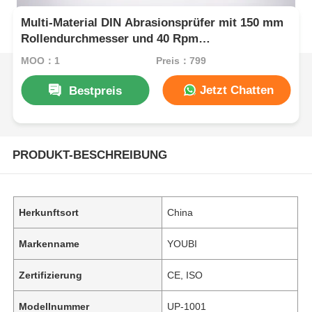
Multi-Material DIN Abrasionsprüfer mit 150 mm
Rollendurchmesser und 40 Rpm
Rollgeschwindigkeit für die Abnutzung von
MOQ：1
Preis：799
Gummi
Jetzt Chatten
Bestpreis
PRODUKT-BESCHREIBUNG
Herkunftsort
China
Markenname
YOUBI
Zertifizierung
CE, ISO
Modellnummer
UP-1001