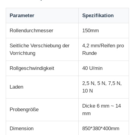
Parameter
Spezifikation
Schlagprüfmaschine
Rollendurchmesser
150mm
Abnutzungsprüfmaschine
Seitliche Verschiebung der
4,2 mm/Reifen pro
Vorrichtung
Runde
Gummitestgerät
Rollgeschwindigkeit
40 U/min
Prüfgeräte für Schuhe
2,5 N, 5 N, 7,5 N,
Laden
10 N
Baustoffprüfgeräte
Dicke 6 mm ~ 14
Probengröße
Ausrüstung zur Prüfung von Verpackungen
mm
Dimension
850*380*400mm
Prüfgeräte für Klebstoffe