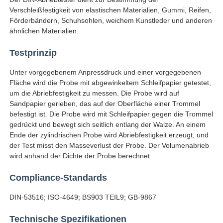
Verschleißfestigkeit von elastischen Materialien, Gummi, Reifen,
Förderbändern, Schuhsohlen, weichem Kunstleder und anderen
Fabrik Tour
ähnlichen Materialien.
Testprinzip
Qualitätskontrolle
Unter vorgegebenem Anpressdruck und einer vorgegebenen
Fläche wird die Probe mit abgewinkeltem Schleifpapier getestet,
Kontakt
um die Abriebfestigkeit zu messen. Die Probe wird auf
Sandpapier gerieben, das auf der Oberfläche einer Trommel
befestigt ist. Die Probe wird mit Schleifpapier gegen die Trommel
Referenzen
gedrückt und bewegt sich seitlich entlang der Walze. An einem
Ende der zylindrischen Probe wird Abriebfestigkeit erzeugt, und
der Test misst den Masseverlust der Probe. Der Volumenabrieb
Laborversuch-Ausrüstung
wird anhand der Dichte der Probe berechnet.
Compliance-Standards
Umwelttestkammer
DIN-53516; ISO-4649; BS903 TEIL9; GB-9867
Universelle Testmaschine
Technische Spezifikationen