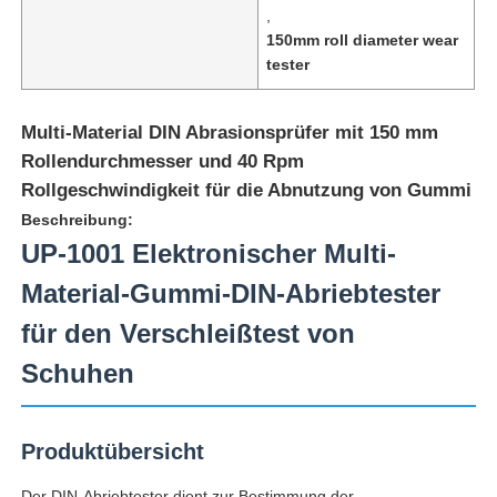
,
150mm roll diameter wear
tester
Multi-Material DIN Abrasionsprüfer mit 150 mm
Rollendurchmesser und 40 Rpm
Rollgeschwindigkeit für die Abnutzung von Gummi
Beschreibung:
UP-1001 Elektronischer Multi-
Material-Gummi-DIN-Abriebtester
für den Verschleißtest von
Startseite
Schuhen
Produkte
Produktübersicht
Über uns
Der DIN-Abriebtester dient zur Bestimmung der