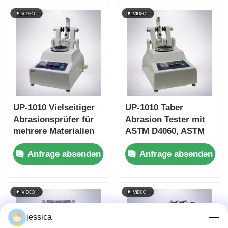
Konformität
Rücklauffunktion
UP-1010 Vielseitiger
UP-1010 Taber
Abrasionsprüfer für
Abrasion Tester mit
mehrere Materialien
ASTM D4060, ASTM
D1044, ISO 5470 und
Anfrage absenden
Anfrage absenden
JIS K7204 kompatibel
mit einer
verstellbaren Last
von 250 g, 500 g, 1000
g und einer
Drehgeschwindigkeit
jessica
von 60 r/min