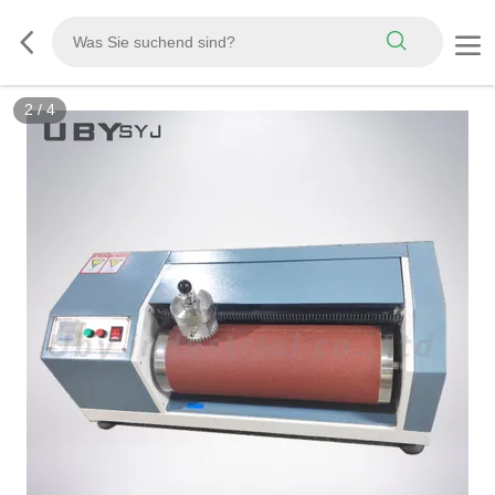
3
/
4