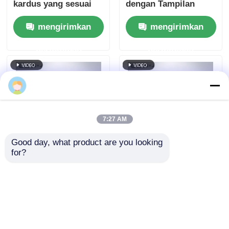
kardus yang sesuai
dengan Tampilan
dengan ASTM D642
Digital, Umpan Balik
mengirimkan
mengirimkan
dengan ruang uji
Sel Beban Waktu
1200x1200x1200mm
Nyata, dan Kapasitas
permintaan
permintaan
dan kecepatan uji
2000KGF
0,001~200mm/menit
7:27 AM
Good day, what product are you looking 
for?
UP-6035 Tampilan
UP-6035 Plastic Pallet
Digital Mesin Uji
Bending Tester
Kompresi Presisi
dengan Kontrol
Tinggi untuk Kotak
Komputer, Dimensi
mengirimkan
mengirimkan
Karton dengan
yang Dapat
Dimensi yang Dapat
Dikustomisasi, dan
permintaan
permintaan