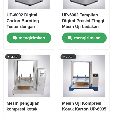
UP-6002 Digital
UP-6002 Tampilan
Carton Bursting
Digital Presisi Tinggi
Tester dengan
Mesin Uji Ledakan
Operasi Semi-
Karton Semi-otomatis
mengirimkan
mengirimkan
otomatis dan
untuk Pemeriksaan
Transduser Tekanan
Kualitas Bahan
permintaan
permintaan
untuk Pengujian
Kemasan
Kekuatan Ledakan
yang Akurat
Mesin pengujian
Mesin Uji Kompresi
kompresi kotak
Kotak Karton UP-6035