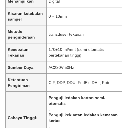
Menampilkan
Digital
Kisaran ketebalan
0 ~ 10mm
sampel
Metode
transduser tekanan
penginderaan
Kecepatan
170±10 ml/mnt (semi-otomatis
Tekanan
bertekanan tinggi)
Sumber Daya
AC220V 50Hz
Ketentuan
CIF, DDP, DDU, FedEx, DHL, Fob
Pengiriman
Penguji ledakan karton semi-
otomatis
,
Penguji kekuatan ledakan kemasan
Cahaya Tinggi:
kertas
,