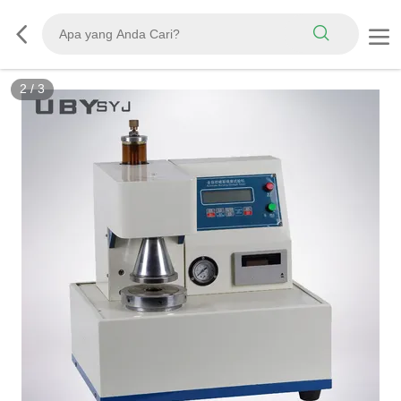
2
/
3