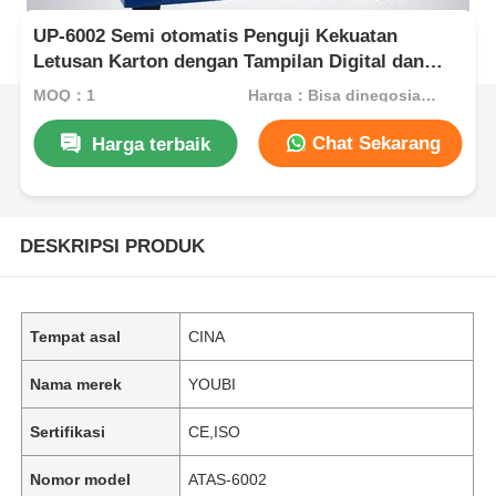
UP-6002 Semi otomatis Penguji Kekuatan
Letusan Karton dengan Tampilan Digital dan
Transduser Tekanan untuk Uji Letusan Kemasan
MOQ：1
Harga：Bisa dinegosiasikan
Kertas
Chat Sekarang
Harga terbaik
DESKRIPSI PRODUK
Tempat asal
CINA
Nama merek
YOUBI
Sertifikasi
CE,ISO
Nomor model
ATAS-6002