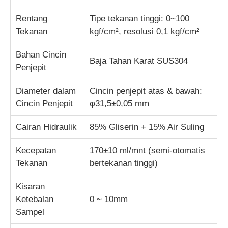
Rentang
Tipe tekanan tinggi: 0~100
mesin uji kain
Tekanan
kgf/cm², resolusi 0,1 kgf/cm²
Bahan Cincin
Pengontrol Suhu Dan Kelembapan
Baja Tahan Karat SUS304
Penjepit
Penguji kekerasan
Diameter dalam
Cincin penjepit atas & bawah:
Cincin Penjepit
φ31,5±0,05 mm
Cairan Hidraulik
85% Gliserin + 15% Air Suling
Kecepatan
170±10 ml/mnt (semi-otomatis
Tekanan
bertekanan tinggi)
Kisaran
Ketebalan
0 ~ 10mm
Sampel