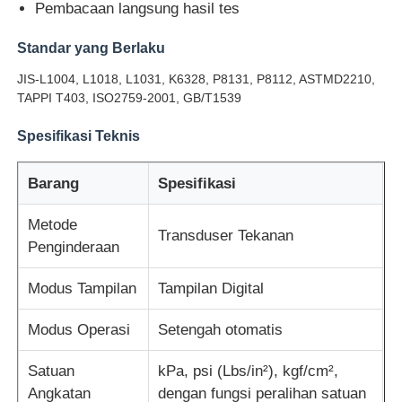
Pembacaan langsung hasil tes
Mesin Uji Dampak
Standar yang Berlaku
JIS-L1004, L1018, L1031, K6328, P8131, P8112, ASTMD2210,
TAPPI T403, ISO2759-2001, GB/T1539
mesin pengujian abrasi
Spesifikasi Teknis
peralatan pengujian karet
Barang
Spesifikasi
Peralatan Pengujian Alas Kaki
Metode
Transduser Tekanan
Penginderaan
Peralatan pengujian bahan bangunan
Modus Tampilan
Tampilan Digital
Modus Operasi
Setengah otomatis
Peralatan pengujian kemasan
Satuan
kPa, psi (Lbs/in²), kgf/cm²,
Peralatan pengujian perekat
Angkatan
dengan fungsi peralihan satuan