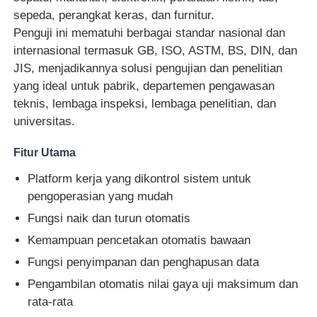
sepeda, perangkat keras, dan furnitur.
Penguji ini mematuhi berbagai standar nasional dan
Wisata pabrik
internasional termasuk GB, ISO, ASTM, BS, DIN, dan
JIS, menjadikannya solusi pengujian dan penelitian
yang ideal untuk pabrik, departemen pengawasan
Kontrol kualitas
teknis, lembaga inspeksi, lembaga penelitian, dan
universitas.
Hubungi kami
Fitur Utama
Quote request suatu
Platform kerja yang dikontrol sistem untuk
pengoperasian yang mudah
Fungsi naik dan turun otomatis
Peralatan Pengujian Lab
Kemampuan pencetakan otomatis bawaan
Fungsi penyimpanan dan penghapusan data
Ruang Uji Lingkungan
Pengambilan otomatis nilai gaya uji maksimum dan
rata-rata
Mesin pengujian universal