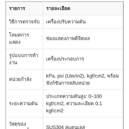
รายการ
รายละเอียด
เครื่องทดสอบแรงกระแทก
วิธีการตรวจจับ
เครื่องปรับความดัน
เครื่องทดสอบการบด
โหมดการ
ช่องแสดงภาพดิจิตอล
แสดง
อุปกรณ์ทดสอบยาง
รูปแบบการทํา
เครื่องประกอบการ
งาน
อุปกรณ์ทดสอบรองเท้า
kPa, psi (Lbs/in2), kgf/cm2, พร้อม
หน่วยกําลัง
ฟังก์ชันการสลับหน่วย
อุปกรณ์ทดสอบวัสดุก่อสร้าง
ประเภทความดันสูง: 0~100
ระยะความดัน
kgf/cm2, ความละเอียด 0.1
อุปกรณ์ทดสอบบรรจุภัณฑ์
kgf/cm2
วัสดุของ
อุปกรณ์การทดสอบเครื่องติด
SUS304 สแตนเลส