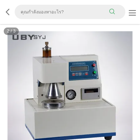
2
/
3