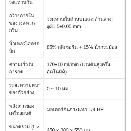
วงแหวนกั้น
เครื่องทดสอบผ้า
กว้างภายใน
วงแหวนกั้นด้านบนและด้านล่าง:
ของวงแหวน
φ31.5±0.05 mm
กริม
เครื่องควบคุมอุณหภูมิและความชื้น
น้ําเหลวไฮดรอ
85% กลิเซอริน + 15% น้ํากระป๋อง
ลิก
เครื่องทดสอบความแข็ง
ความเร็วใน
170±10 ml/min (แรงดันสูงครึ่ง
การกด
อัตโนมัติ)
ระยะความหนา
0 ~ 10 มม.
ของตัวอย่าง
พลังงานของ
มอเตอร์กันกระแทก 1/4 HP
เครื่องยนต์
ขนาดรวม (L ×
450 × 380 × 550 มม.