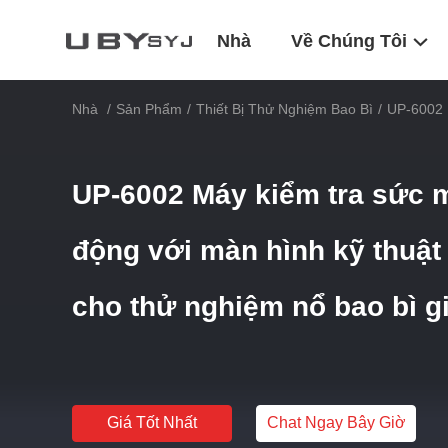
Nhà
Về Chúng Tôi
Nhà
/
Sản Phẩm
/
Thiết Bị Thử Nghiệm Bao Bì
/
UP-6002 
UP-6002 Máy kiểm tra sức 
động với màn hình kỹ thuật
cho thử nghiệm nổ bao bì g
Giá Tốt Nhất
Chat Ngay Bây Giờ