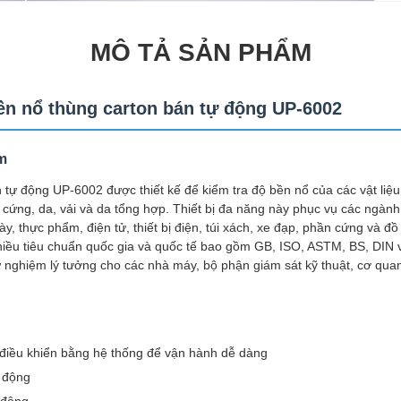
MÔ TẢ SẢN PHẨM
ền nổ thùng carton bán tự động UP-6002
m
 tự động UP-6002 được thiết kế để kiểm tra độ bền nổ của các vật liệ
a cứng, da, vải và da tổng hợp. Thiết bị đa năng này phục vụ các ngàn
ày, thực phẩm, điện tử, thiết bị điện, túi xách, xe đạp, phần cứng và đồ 
iều tiêu chuẩn quốc gia và quốc tế bao gồm GB, ISO, ASTM, BS, DIN và
ử nghiệm lý tưởng cho các nhà máy, bộ phận giám sát kỹ thuật, cơ quan
 điều khiển bằng hệ thống để vận hành dễ dàng
 động