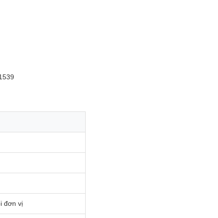
T1539
i đơn vị