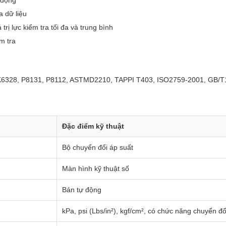
 động
a dữ liệu
trị lực kiểm tra tối đa và trung bình
m tra
 K6328, P8131, P8112, ASTMD2210, TAPPI T403, ISO2759-2001, GB/
Đặc điểm kỹ thuật
Bộ chuyển đổi áp suất
Màn hình kỹ thuật số
Bán tự động
kPa, psi (Lbs/in²), kgf/cm², có chức năng chuyển đổ