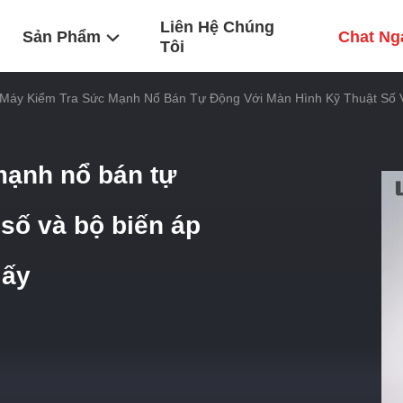
Liên Hệ Chúng
Sản Phẩm
Chat Ng
Tôi
Máy Kiểm Tra Sức Mạnh Nổ Bán Tự Động Với Màn Hình Kỹ Thuật Số V
mạnh nổ bán tự
 số và bộ biến áp
iấy