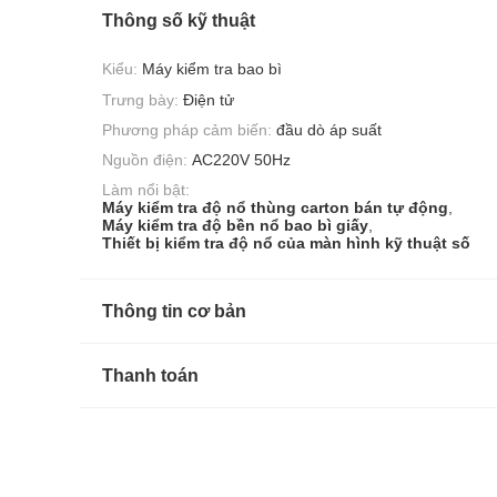
Thông số kỹ thuật
Kiểu:
Máy kiểm tra bao bì
Trưng bày:
Điện tử
Phương pháp cảm biến:
đầu dò áp suất
Nguồn điện:
AC220V 50Hz
Làm nổi bật:
Máy kiểm tra độ nổ thùng carton bán tự động
,
Máy kiểm tra độ bền nổ bao bì giấy
,
Thiết bị kiểm tra độ nổ của màn hình kỹ thuật số
Thông tin cơ bản
Thanh toán