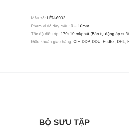
Mẫu số:
LÊN-6002
Phạm vi độ dày mẫu:
0 ~ 10mm
Tốc độ điều áp:
170±10 ml/phút (Bán tự động áp suất
Điều khoản giao hàng:
CIF, DDP, DDU, FedEx, DHL, 
BỘ SƯU TẬP