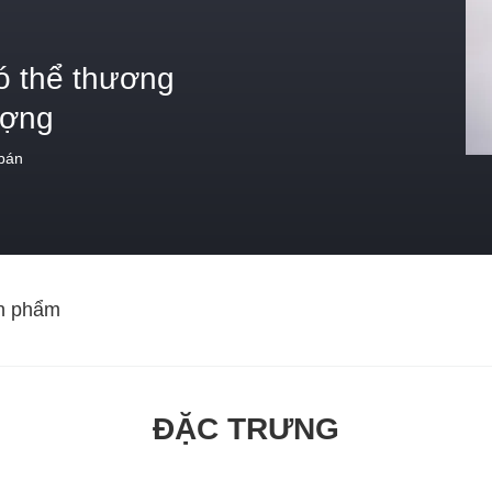
ó thể thương
ượng
 bán
n phẩm
ĐẶC TRƯNG