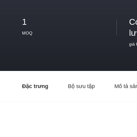
1
C
l
MOQ
giá
Đặc trưng
Bộ sưu tập
Mô tả sả