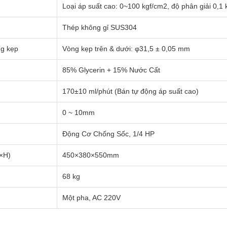
Loại áp suất cao: 0~100 kgf/cm2, độ phân giải 0,1
Thép không gỉ SUS304
ng kẹp
Vòng kẹp trên & dưới: φ31,5 ± 0,05 mm
85% Glycerin + 15% Nước Cất
170±10 ml/phút (Bán tự động áp suất cao)
0 ~ 10mm
Động Cơ Chống Sốc, 1/4 HP
W×H)
450×380×550mm
68 kg
Một pha, AC 220V