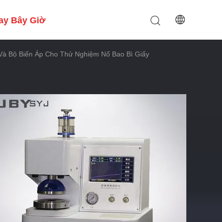
ay Bây Giờ
à Bộ Biến Áp Cho Thử Nghiệm Nổ Bao Bì Giấy