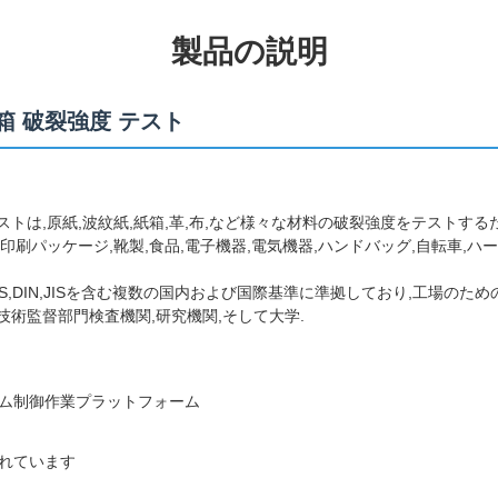
製品の説明
 紙箱 破裂強度 テスト
度テストは,原紙,波紋紙,紙箱,革,布,など様々な材料の破裂強度をテスト
印刷パッケージ,靴製,食品,電子機器,電気機器,ハンドバッグ,自転車,ハ
TM,BS,DIN,JISを含む複数の国内および国際基準に準拠しており,工場の
技術監督部門検査機関,研究機関,そして大学.
ム制御作業プラットフォーム
れています