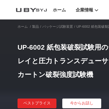
ホーム
企業情報
ホーム
/
製品
/
パッケージ試験装置
/
UP-6002 紙包
UP-6002 紙包装破裂試験
レイと圧力トランスデューサ
カートン破裂強度試験機
ベストプライス
今からお話し