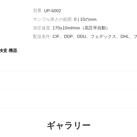
型番:
UP-6002
サンプル厚さの範囲:
0 | 10のmm
加圧速度:
170±10ml/min（高圧半自動）
配送条件:
CIF、DDP、DDU、フェデックス、DHL、
検査 機器
,
ギャラリー