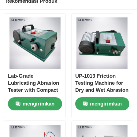
Rekomendasi Produk
Lab-Grade
UP-1013 Friction
Lubricating Abrasion
Testing Machine for
Tester with Compact
Dry and Wet Abrasion
Structure and User-
Test with Adjustable
mengirimkan
mengirimkan
Friendly Interface for
Load Range and Real-
Friction and Wear
time Friction
permintaan
permintaan
Resistance Testing
Coefficient Display