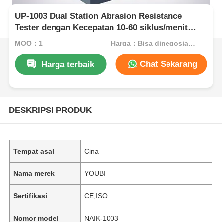
UP-1003 Dual Station Abrasion Resistance
Tester dengan Kecepatan 10-60 siklus/menit
yang dapat disesuaikan dan Multifunction
MOQ：1
Harga：Bisa dinegosiasikan
Eraser Cotton Cloth Pencil Hardness Test
Chat Sekarang
Harga terbaik
DESKRIPSI PRODUK
Tempat asal
Cina
Nama merek
YOUBI
Sertifikasi
CE,ISO
Nomor model
NAIK-1003