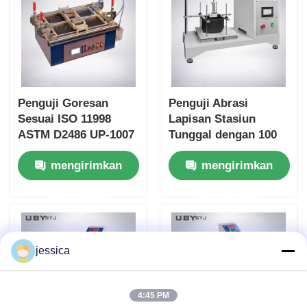
Penguji Goresan
Penguji Abrasi
Sesuai ISO 11998
Lapisan Stasiun
ASTM D2486 UP-1007
Tunggal dengan 100
dengan Frekuensi
mm ± 5 mm Stroke
mengirimkan
mengirimkan
Gerakan Sikat 37 ± 1
dan 6,5 ± 0,2 m / Min
cpm dan Bodi
Kecepatan untuk
permintaan
permintaan
Aluminium Anodized
pengujian daya tahan
jessica
4:45 PM