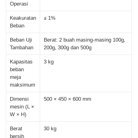
Operasi
mesin uji kain
Keakuratan
± 1%
Beban
Pengontrol Suhu Dan Kelembapan
Beban Uji
Berat: 2 buah masing-masing 100g,
Tambahan
200g, 300g dan 500g
Penguji kekerasan
Kapasitas
3 kg
beban
meja
maksimum
Dimensi
500 × 450 × 600 mm
mesin (L ×
W × H)
Berat
30 kg
bersih