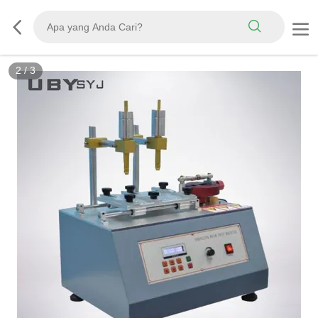
3
/
3