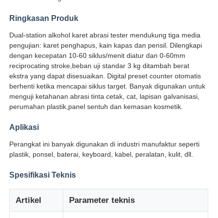
Ringkasan Produk
Wisata pabrik
Dual-station alkohol karet abrasi tester mendukung tiga media
pengujian: karet penghapus, kain kapas dan pensil. Dilengkapi
dengan kecepatan 10-60 siklus/menit diatur dan 0-60mm
Kontrol kualitas
reciprocating stroke,beban uji standar 3 kg ditambah berat
ekstra yang dapat disesuaikan. Digital preset counter otomatis
berhenti ketika mencapai siklus target. Banyak digunakan untuk
Hubungi kami
menguji ketahanan abrasi tinta cetak, cat, lapisan galvanisasi,
perumahan plastik,panel sentuh dan kemasan kosmetik.
Quote request suatu
Aplikasi
Perangkat ini banyak digunakan di industri manufaktur seperti
Peralatan Pengujian Lab
plastik, ponsel, baterai, keyboard, kabel, peralatan, kulit, dll.
Spesifikasi Teknis
Ruang Uji Lingkungan
Artikel
Parameter teknis
Mesin pengujian universal