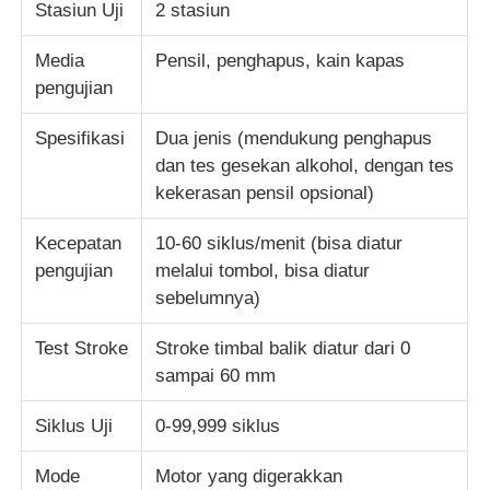
Stasiun Uji
2 stasiun
Mesin Uji Dampak
Media
Pensil, penghapus, kain kapas
pengujian
mesin pengujian abrasi
Spesifikasi
Dua jenis (mendukung penghapus
dan tes gesekan alkohol, dengan tes
kekerasan pensil opsional)
peralatan pengujian karet
Kecepatan
10-60 siklus/menit (bisa diatur
Peralatan Pengujian Alas Kaki
pengujian
melalui tombol, bisa diatur
sebelumnya)
Peralatan pengujian bahan bangunan
Test Stroke
Stroke timbal balik diatur dari 0
sampai 60 mm
Peralatan pengujian kemasan
Siklus Uji
0-99,999 siklus
Peralatan pengujian perekat
Mode
Motor yang digerakkan