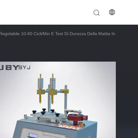
egolabile 10-60 Cicli/min E Test Di Durezza Della Matita In