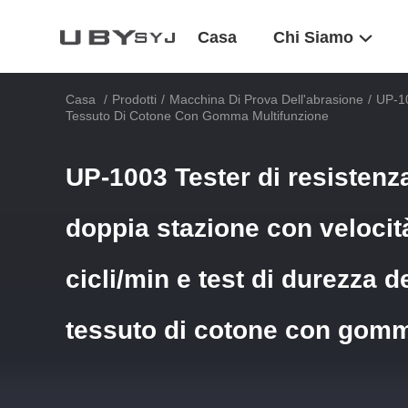
Casa
Chi Siamo
Casa
/
Prodotti
/
Macchina Di Prova Dell'abrasione
/
UP-10
Tessuto Di Cotone Con Gomma Multifunzione
UP-1003 Tester di resistenza
doppia stazione con velocit
cicli/min e test di durezza d
tessuto di cotone con gomm