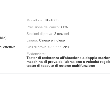
Modello n.:
UP-1003
Precisione del carico:
±1%
Stazioni di prova:
2 stazioni
bile)
Lingua:
Cinese e inglese
i effettive
Cicli di prova:
0-99.999 cicli
Evidenziare:
Tester di resistenza all'abrasione a doppia stazio
macchina di prova dell'abrasione a velocità regol
tester di tessuto di cotone multifunzione