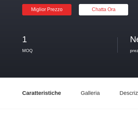
Miglior Prezzo
Chatta Ora
1
N
MOQ
pre
Caratteristiche
Galleria
Descriz