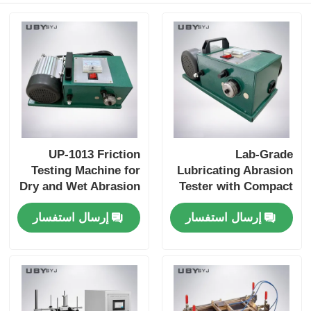
UP-1013 Friction
Lab-Grade
Testing Machine for
Lubricating Abrasion
Dry and Wet Abrasion
Tester with Compact
Test with Adjustable
Structure and User-
إرسال استفسار
إرسال استفسار
Load Range and Real-
Friendly Interface for
time Friction
Friction and Wear
Coefficient Display
Resistance Testing