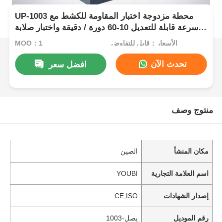
UP-1003 محطة مزدوجة اختبار المقاومة للكشط مع
سرعة قابلة للتعديل 10-60 دورة / دقيقة واختبار صلابة
قلم الرصاص القطني متعدد الوظائف
الأسعار：قابل للتفاوض
MOQ：1
تحدث الآن
افضل سعر
منتوج وصف
مكان المنشأ
الصين
اسم العلامة التجارية
YOUBI
إصدار الشهادات
CE,ISO
رقم الموديل
يصل-1003