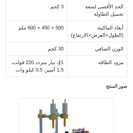
الحد الأقصى لسعة
3 كجم
تحميل الطاولة
آلة اختبار النسيج
أبعاد الماكينة
500 × 450 × 600 ملم
جهاز التحكم بدرجة الحرارة والرطوبة
(الطول×العرض×الارتفاع)
الوزن الصافي
30 كجم
اختبار القسوة
مزود الطاقة
1∮، تيار متردد 220 فولت،
1.5 أمبير، 0.5 كيلو وات
صور المنتج