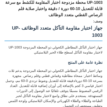
UP-1003 محطة مزدوجة اختبار المقاومة للكشط مع سرعة
قابلة للتعديل 10-60 دورة / دقيقة واختبار صلابة قلم
الرصاص القطني متعدد الوظائف
وصف:
جهاز اختبار مقاومة التآكل متعدد الوظائف UP-
1003
جهاز اختبار التآكل المطاطي الكحولي ذو المحطة المزدوجة UP-1003
لاختبار مقاومة التآكل لسطح طلاء الحبر البلاستيكي
نظرة عامة على المنتج
جهاز اختبار التآكل المطاطي الكحولي ذو المحطة المزدوجة يدعم ثلاث
منزل
وسائط اختبار: ممحاة مطاطية وقماش قطني وقلم رصاص. مجهزة
بسرعة 10-60 دورة/دقيقة قابلة للتعديل وشوط ترددي 0-60 مم، وحمل
اختبار قياسي 3 كجم بالإضافة إلى أوزان إضافية قابلة للتعديل. العداد
المنتجات
الرقمي المضبوط مسبقًا يتوقف تلقائيًا عند الوصول إلى الدورات
المستهدفة. يستخدم على نطاق واسع لاختبار مقاومة التآكل لحبر
الطباعة والطلاء والطلاء الكهربائي والإسكان البلاستيكي ولوحة اللمس
حول بنا
وتغليف مستحضرات التجميل.