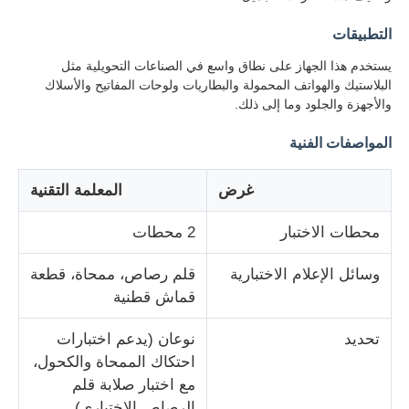
التطبيقات
جولة في المعمل
يستخدم هذا الجهاز على نطاق واسع في الصناعات التحويلية مثل
البلاستيك والهواتف المحمولة والبطاريات ولوحات المفاتيح والأسلاك
والأجهزة والجلود وما إلى ذلك.
ضبط الجودة
المواصفات الفنية
اتصل بنا
غرض
المعلمة التقنية
طلب اقتباس
محطات الاختبار
2 محطات
وسائل الإعلام الاختبارية
قلم رصاص، ممحاة، قطعة
معدات اختبار المعمل
قماش قطنية
تحديد
نوعان (يدعم اختبارات
غرفة الاختبار البيئي
احتكاك الممحاة والكحول،
مع اختبار صلابة قلم
آلة الاختبار العالمية
الرصاص الاختياري)