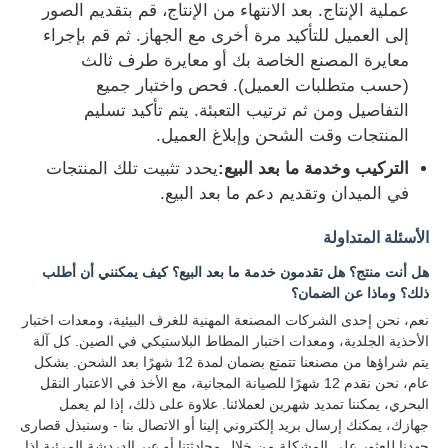
عملية الإنتاج. بعد الانتهاء من الإنتاج، قم بتقديم الصور
إلى العميل للتأكيد مرة أخرى مع الجهاز. ثم قم بإجراء
معايرة المصنع الخاصة بك أو معايرة طرف ثالث
(حسب متطلبات العميل). فحص واختبار جميع
التفاصيل ومن ثم ترتيب التعبئة. يتم تأكيد تسليم
المنتجات وقت الشحن وإبلاغ العميل.
التركيب وخدمة ما بعد البيع:
يحدد تثبيت تلك المنتجات
في الميدان وتقديم دعم ما بعد البيع.
الأسئلة المتداولة
هل أنت منتج؟ هل تقدمون خدمة ما بعد البيع؟ كيف يمكنني أن أطلب
ذلك؟ وماذا عن الضمان؟
نعم، نحن إحدى الشركات المصنعة المهنية للغرف البيئية، ومعدات اختبار
الأحذية الجلدية، ومعدات اختبار المطاط البلاستيكي في الصين. كل آلة
يتم شراؤها من مصنعنا تتمتع بضمان لمدة 12 شهرًا بعد الشحن. بشكل
عام، نحن نقدم 12 شهرًا للصيانة المجانية، مع الأخذ في الاعتبار النقل
البحري، يمكننا تمديد شهرين لعملائنا. علاوة على ذلك، إذا لم يعمل
جهازك، يمكنك إرسال بريد إلكتروني إلينا أو الاتصال بنا - وسنبذل قصارى
جهدنا للعثور على المشكلة من خلال محادثتنا أو عبر الدردشة المرئية إذا