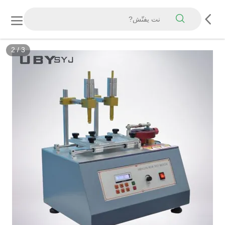
3
/
3