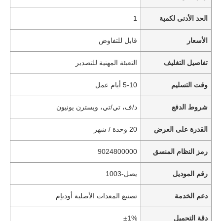
الحد الأدنى لكمية
1
الأسعار
قابل للتفاوض
تفاصيل التغليف
التعبئة المهنية للتصدير
وقت التسليم
5-10 أيام عمل
شروط الدفع
د/ف، تي/تي، ويسترن يونيون
القدرة على العرض
20 وحدة / شهر
رمز النظام المنسق
9024800000
رقم الموديل
يصل-1003
دعم الخدمة
تصنيع المعدات الأصلية أوديإم
دقة التحميل
±1%