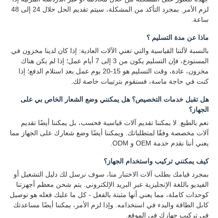
لزم الأمر. بمجرد التأكد من المشكلة، سيتم تقديم الحل خلال 24 إلى 48
ساعة.
ماذا عن مدة التسليم ؟
بالنسبة لآلتنا القياسية والتي تعني الآلات العادية: إذا كان لدينا مخزون في
المستودع، فإن التسليم يكون من 3 إلى 7 أيام عمل؛ إذا لم يكن هناك
مخزون، عادة، وقت التسليم هو 15-20 يوم عمل بعد استلام الدفع؛ إذا
كنت في حاجة ماسة، فسنقوم بترتيبات خاصة لك.
هل تقبل خدمات التخصيص؟ هل يمكنني وضع الشعار الخاص بي على
الجهاز؟
نعم بالطبع. لا يمكننا تقديم آلات قياسية فحسب، بل يمكننا أيضًا تقديم
آلات مخصصة وفقًا لمتطلباتك. ويمكننا أيضًا وضع شعارك على الجهاز مما
يعني أننا نقدم خدمة OEM و ODM.
كيف يمكنني تركيب واستخدام الجهاز؟
بمجرد قيامك بطلب آلات الاختبار منا، سوف نرسل لك دليل التشغيل أو
الفيديو باللغة الإنجليزية عبر البريد الإلكتروني. يتم شحن معظم أجهزتنا
كوحدات كاملة، مما يعني أنها مثبتة بالفعل - كل ما عليك فعله هو توصيل
كابل الطاقة والبدء في استخدامه. وإذا لزم الأمر، يمكننا أيضًا مساعدتك
في تركيب جهازك في الموقع.