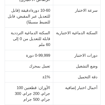
سرعة الاختبار
10-60 دورة/دقيقة (قابل
آلة اختبار التأثير
للتعديل عبر المقبض، قابل
للضبط مسبقًا)
آلة اختبار الكشط
السكتة الدماغية الاختبارية
السكتة الدماغية الترددية
قابلة للتعديل من 0 إلى
معدات اختبار المطاط
60 ملم
دورات الاختبار
0-99,999 دورة
معدات اختبار الأحذية
وضع التشغيل
تعمل بمحرك
معدات اختبار مواد البناء
دقة التحميل
±1%
معدات اختبار التعبئة
أحمال اختبار إضافية
الأوزان: قطعتين 100
جرام، 200 جرام، 300
جرام، 500 جرام
معدات اختبار اللاصق