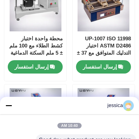
UP-1007 ISO 11998
محطة واحدة اختبار
ASTM D2486 اختبار
كشط الطلاء مع 100 ملم
التدليك المتوافق مع 37 ±
± 5 ملم السكتة الدماغية
1cpm تردد حركة
و 6.5 ± 0.2m / دقيقة
إرسال استفسار
إرسال استفسار
الفرشاة وجسم
السرعة لاختبار المتانة
الألومنيوم المضغوط
jessica
10:40 AM