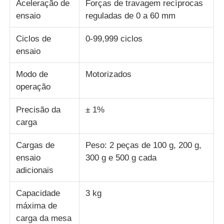
Aceleração de
Forças de travagem recíprocas
ensaio
reguladas de 0 a 60 mm
máquina de teste de tecido
Ciclos de
0-99,999 ciclos
ensaio
Controlador da temperatura e da umidade
Modo de
Motorizados
operação
verificador da dureza
Precisão da
± 1%
carga
Cargas de
Peso: 2 peças de 100 g, 200 g,
ensaio
300 g e 500 g cada
adicionais
Capacidade
3 kg
máxima de
carga da mesa