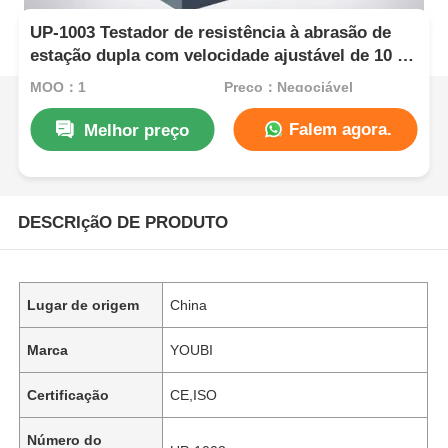
UP-1003 Testador de resistência à abrasão de
estação dupla com velocidade ajustável de 10 a
60 ciclos / min e borracha multifuncional, pano
MOQ：1
Preço：Negociável
de algodão, teste de dureza de lápis
Falem agora.
Melhor preço
DESCRIçãO DE PRODUTO
Lugar de origem
China
Marca
YOUBI
Certificação
CE,ISO
Número do