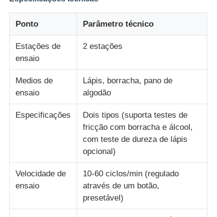
Ponto
Parâmetro técnico
Máquina de teste de impacto
Estações de
2 estações
Máquina de testes da abrasão
ensaio
Medios de
Lápis, borracha, pano de
equipamento de teste de borracha
ensaio
algodão
Especificações
Dois tipos (suporta testes de
Equipamento de teste de calçados
fricção com borracha e álcool,
com teste de dureza de lápis
Equipamento de ensaio de materiais de construção
opcional)
Velocidade de
10-60 ciclos/min (regulado
Equipamento de ensaio de embalagens
ensaio
através de um botão,
presetável)
Equipamento de ensaio de adesivos