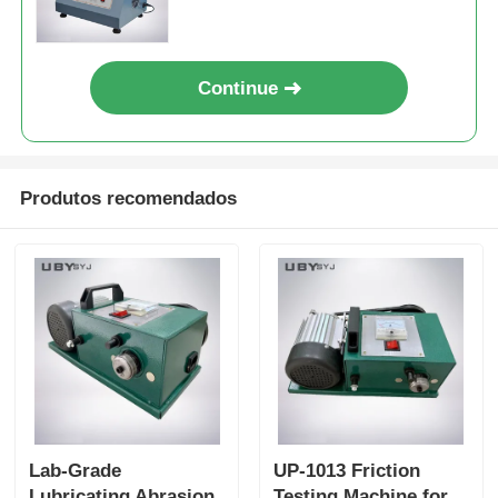
e borracha multifuncional,
pano de algodão, teste de
dureza de lápis
Continue
Produtos recomendados
Lab-Grade
UP-1013 Friction
Lubricating Abrasion
Testing Machine for