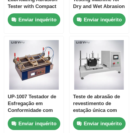
Tester with Compact
Dry and Wet Abrasion
Structure and User-
Test with Adjustable
Enviar inquérito
Enviar inquérito
Friendly Interface for
Load Range and Real-
Friction and Wear
time Friction
Resistance Testing
Coefficient Display
UP-1007 Testador de
Teste de abrasão de
Esfregação em
revestimento de
Conformidade com
estação única com
ISO 11998 e ASTM
curso de 100 mm ± 5
Enviar inquérito
Enviar inquérito
D2486 com
mm e velocidade de
Frequência de
6,5 ± 0,2 m/min para