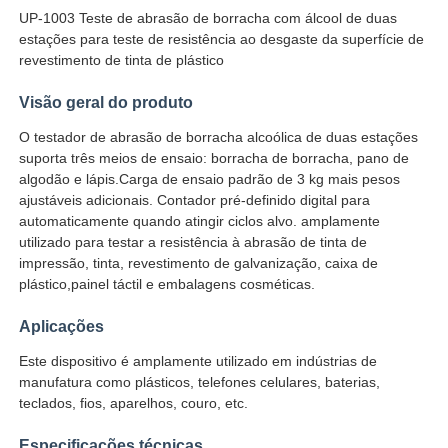
UP-1003 Teste de abrasão de borracha com álcool de duas
estações para teste de resistência ao desgaste da superfície de
Fábrica
revestimento de tinta de plástico
Visão geral do produto
Controle de Qualidade
O testador de abrasão de borracha alcoólica de duas estações
suporta três meios de ensaio: borracha de borracha, pano de
algodão e lápis.Carga de ensaio padrão de 3 kg mais pesos
Fale Conosco
ajustáveis adicionais. Contador pré-definido digital para
automaticamente quando atingir ciclos alvo. amplamente
utilizado para testar a resistência à abrasão de tinta de
Pedir um orçamento
impressão, tinta, revestimento de galvanização, caixa de
plástico,painel táctil e embalagens cosméticas.
Equipamento de testes do laboratório
Aplicações
Este dispositivo é amplamente utilizado em indústrias de
Câmara de Teste Ambiental
manufatura como plásticos, telefones celulares, baterias,
teclados, fios, aparelhos, couro, etc.
Máquina de teste universal
Especificações técnicas