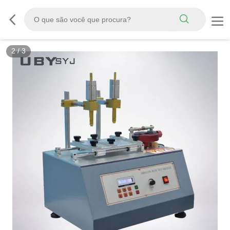
3
/
3