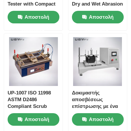
Tester with Compact
Dry and Wet Abrasion
Structure and User-
Test with Adjustable
Αποστολή
Αποστολή
Friendly Interface for
Load Range and Real-
Friction and Wear
time Friction
ερώτησης
ερώτησης
Resistance Testing
Coefficient Display
UP-1007 ISO 11998
Δοκιμαστής
ASTM D2486
αποσβέσεως
Compliant Scrub
επίστρωσης με ένα
Tester με συχνότητα
σταθμό με 100 mm ±
Αποστολή
Αποστολή
κίνησης βούρτσας 37
5 mm εγκεφαλική
± 1cpm και
κίνηση και ταχύτητα