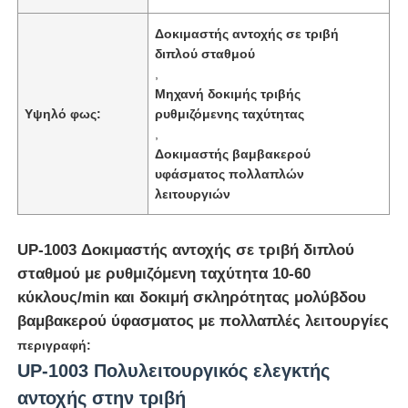
Δοκιμαστής αντοχής σε τριβή
διπλού σταθμού
,
Μηχανή δοκιμής τριβής
Υψηλό φως:
ρυθμιζόμενης ταχύτητας
,
Δοκιμαστής βαμβακερού
υφάσματος πολλαπλών
λειτουργιών
UP-1003 Δοκιμαστής αντοχής σε τριβή διπλού
σταθμού με ρυθμιζόμενη ταχύτητα 10-60
Αρχική Σελίδα
κύκλους/min και δοκιμή σκληρότητας μολύβδου
βαμβακερού ύφασματος με πολλαπλές λειτουργίες
Προϊόντα
περιγραφή:
UP-1003 Πολυλειτουργικός ελεγκτής
αντοχής στην τριβή
Σχετικά με εμάς