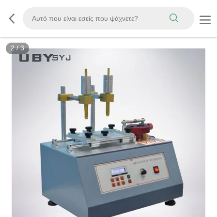
3
/
3