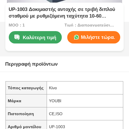
UP-1003 Δοκιμαστής αντοχής σε τριβή διπλού
σταθμού με ρυθμιζόμενη ταχύτητα 10-60
κύκλους/min και δοκιμή σκληρότητας μολύβδου
MOQ：1
Τιμή：Διαπραγματεύσιμος
βαμβακερού ύφασματος με πολλαπλές
λειτουργίες
Μιλήστε τώρα.
Καλύτερη τιμή
Περιγραφή προϊόντων
Τόπος καταγωγής
Κίνα
Μάρκα
YOUBI
Πιστοποίηση
CE,ISO
Αριθμό μοντέλου
UP-1003