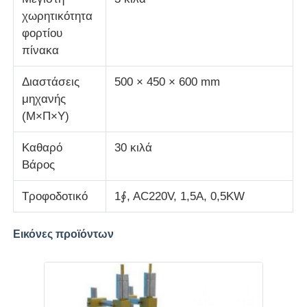
χωρητικότητα
φορτίου
πίνακα
Διαστάσεις
500 × 450 × 600 mm
μηχανής
(Μ×Π×Υ)
Καθαρό
30 κιλά
Βάρος
Τροφοδοτικό
1∮, AC220V, 1,5A, 0,5KW
Εικόνες προϊόντων