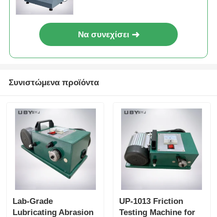
σκληρότητας μολύβδου
βαμβακερού ύφασματος με
πολλαπλές λειτουργίες
Να συνεχίσει
Συνιστώμενα προϊόντα
Lab-Grade
UP-1013 Friction
Lubricating Abrasion
Testing Machine for