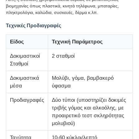
βιομηχανίες όπως πλαστικά, κινητά τηλέφωνα, μπαταρίες,
πληκτρολόγια, καλώδια, συσκευές, δέρμα κ.λπ.
Μηχανή δοκιμής κρούσεων
Τεχνικές Προδιαγραφές
Μηχανή δοκιμής γδαρσίματος
Είδος
Τεχνική Παράμετρος
λαστιχένιος εξοπλισμός δοκιμής
Δοκιμαστικοί
2 σταθμοί
Σταθμοί
Εξοπλισμός δοκιμής υποδημάτων
Δοκιμαστικά
Μολύβι, γόμα, βαμβακερό
μέσα
ύφασμα
Εξοπλισμός δοκιμής δομικών υλικών
Προδιαγραφές
Δύο τύποι (υποστηρίζει δοκιμές
τριβής γόμας και αλκοόλης, με
Εξοπλισμός δοκιμής συσκευασίας
προαιρετικό τεστ σκληρότητας
μολυβιού)
Εξοπλισμός δοκιμής συγκολλητικών
Ταχύτητα
10-60 κύκλοι/λεπτό