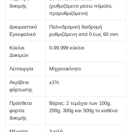
δοκιμής
(ρυθμιζόμενο μέσω πόμολο,
προρυθμιζόμενο)
μηχανή δοκιμής υφασμάτων
Δοκιμαστικό
Παλινδρομική διαδρομή
Ελεγκτής θερμοκρασίας και υγρασίας
Εγκεφαλικό
ρυθμιζόμενη από 0 έως 60 mm
Κύκλοι
0-99.999 κύκλοι
ελεγκτής σκληρότητας
Δοκιμών
Λειτουργία
Μηχανοκίνητο
Ακρίβεια
±1%
φόρτωσης
Πρόσθετα
Βάρος: 2 τεμάχια των 100g,
φορτία
200g, 300g και 500g το καθένα
δοκιμής
Μέγιστη
3 κιλά