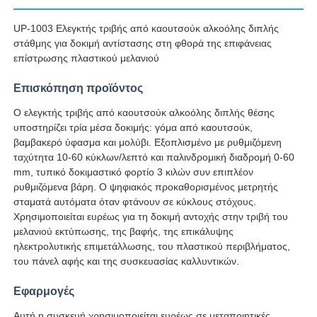
UP-1003 Ελεγκτής τριβής από καουτσούκ αλκοόλης διπλής
Γύρος εργοστασίων
στάθμης για δοκιμή αντίστασης στη φθορά της επιφάνειας
επίστρωσης πλαστικού μελανιού
Ποιοτικός έλεγχος
Επισκόπηση προϊόντος
Ο ελεγκτής τριβής από καουτσούκ αλκοόλης διπλής θέσης
υποστηρίζει τρία μέσα δοκιμής: γόμα από καουτσούκ,
επαφή
βαμβακερό ύφασμα και μολύβι. Εξοπλισμένο με ρυθμιζόμενη
ταχύτητα 10-60 κύκλων/λεπτό και παλινδρομική διαδρομή 0-60
mm, τυπικό δοκιμαστικό φορτίο 3 κιλών συν επιπλέον
Ζητήστε ένα απόσπασμα
ρυθμιζόμενα βάρη. Ο ψηφιακός προκαθορισμένος μετρητής
σταματά αυτόματα όταν φτάνουν σε κύκλους στόχους.
Χρησιμοποιείται ευρέως για τη δοκιμή αντοχής στην τριβή του
Εξοπλισμός δοκιμής εργαστηρίων
μελανιού εκτύπωσης, της βαφής, της επικάλυψης
ηλεκτρολυτικής επιμετάλλωσης, του πλαστικού περιβλήματος,
του πάνελ αφής και της συσκευασίας καλλυντικών.
Θάλαμος Περιβαλλοντικών Δοκιμών
Εφαρμογές
Καθολική μηχανή δοκιμών
Αυτή η συσκευή χρησιμοποιείται ευρέως σε μεταποιητικές