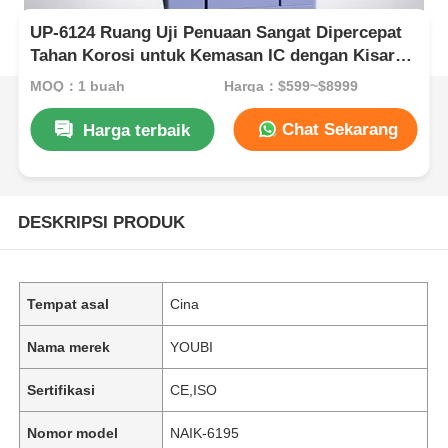
UP-6124 Ruang Uji Penuaan Sangat Dipercepat
Tahan Korosi untuk Kemasan IC dengan Kisaran
Suhu +105℃~143℃ dan Kisaran Tekanan
MOQ：1 buah
Harga：$599~$8999
1,2~2,89kg/Cm2
Chat Sekarang
Harga terbaik
DESKRIPSI PRODUK
Tempat asal
Cina
Nama merek
YOUBI
Sertifikasi
CE,ISO
Nomor model
NAIK-6195