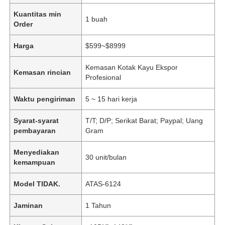
Kuantitas min
1 buah
Order
Harga
$599~$8999
Kemasan Kotak Kayu Ekspor
Kemasan rincian
Profesional
Waktu pengiriman
5 ~ 15 hari kerja
Syarat-syarat
T/T; D/P; Serikat Barat; Paypal; Uang
pembayaran
Gram
Menyediakan
30 unit/bulan
kemampuan
Model TIDAK.
ATAS-6124
Jaminan
1 Tahun