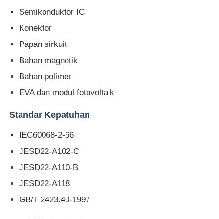
Semikonduktor IC
Konektor
Wisata pabrik
Papan sirkuit
Kontrol kualitas
Bahan magnetik
Bahan polimer
Hubungi kami
EVA dan modul fotovoltaik
Standar Kepatuhan
Quote request suatu
IEC60068-2-66
JESD22-A102-C
Peralatan Pengujian Lab
JESD22-A110-B
Ruang Uji Lingkungan
JESD22-A118
GB/T 2423.40-1997
Mesin pengujian universal