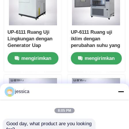
UP-6111 Ruang Uji
UP-6111 Ruang uji
Lingkungan dengan
iklim dengan
Generator Uap
perubahan suhu yang
dengan Kelembaban
cepat dan pengontrol
mengirimkan
mengirimkan
Tinggi dan Perubahan
yang dapat diprogram
Suhu Cepat
permintaan
permintaan
jessica
8:05 PM
Good day, what product are you looking 