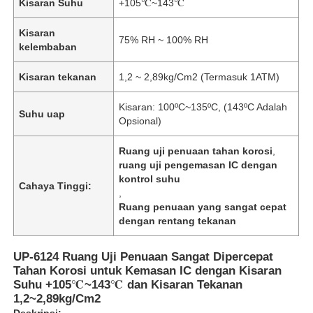
Kisaran Suhu
+105℃~143℃
Kisaran
75% RH ~ 100% RH
kelembaban
Kisaran tekanan
1,2 ~ 2,89kg/Cm2 (Termasuk 1ATM)
Kisaran: 100ºC~135ºC, (143ºC Adalah
Suhu uap
Opsional)
Ruang uji penuaan tahan korosi
,
ruang uji pengemasan IC dengan
kontrol suhu
Cahaya Tinggi:
,
Ruang penuaan yang sangat cepat
dengan rentang tekanan
UP-6124 Ruang Uji Penuaan Sangat Dipercepat
Tahan Korosi untuk Kemasan IC dengan Kisaran
Suhu +105℃~143℃ dan Kisaran Tekanan
1,2~2,89kg/Cm2
Deskripsi: