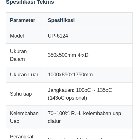
Spesifikasi Teknis
Mesin Uji Dampak
Parameter
Spesifikasi
Model
UP-6124
mesin pengujian abrasi
Ukuran
350x500mm ΦxD
peralatan pengujian karet
Dalam
Ukuran Luar
1000x850x1750mm
Peralatan Pengujian Alas Kaki
Jangkauan: 100oC ~ 135oC
Suhu uap
Peralatan pengujian bahan bangunan
(143oC opsional)
Kelembaban
70~100% R.H. kelembaban uap
Peralatan pengujian kemasan
Uap
diatur
Peralatan pengujian perekat
Perangkat