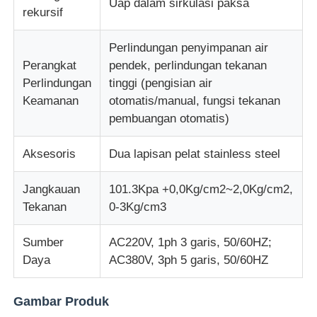
Uap dalam sirkulasi paksa
rekursif
mesin uji kain
Perlindungan penyimpanan air
Perangkat
pendek, perlindungan tekanan
Pengontrol Suhu Dan Kelembapan
Perlindungan
tinggi (pengisian air
Keamanan
otomatis/manual, fungsi tekanan
pembuangan otomatis)
Penguji kekerasan
Aksesoris
Dua lapisan pelat stainless steel
Jangkauan
101.3Kpa +0,0Kg/cm2~2,0Kg/cm2,
Tekanan
0-3Kg/cm3
Sumber
AC220V, 1ph 3 garis, 50/60HZ;
Daya
AC380V, 3ph 5 garis, 50/60HZ
Gambar Produk