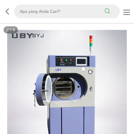
2
/
4