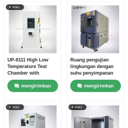
UP-6111 High Low
Ruang pengujian
Temperature Test
lingkungan dengan
Chamber with
suhu penyimpanan
-70~180ºC Range
dingin yang dapat
mengirimkan
mengirimkan
20%~98% Humidity
disesuaikan Pintu
and Touch Screen
kaca tempered dua
permintaan
permintaan
Intelligent Control
lapisan dan interior
baja tahan karat SUS
# 304