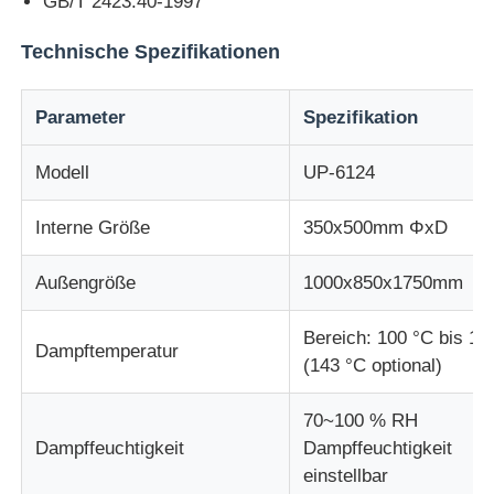
GB/T 2423.40-1997
Technische Spezifikationen
Schlagprüfmaschine
Parameter
Spezifikation
Abnutzungsprüfmaschine
Modell
UP-6124
Gummitestgerät
Interne Größe
350x500mm ΦxD
Prüfgeräte für Schuhe
Außengröße
1000x850x1750mm
Bereich: 100 °C bis 13
Baustoffprüfgeräte
Dampftemperatur
(143 °C optional)
Ausrüstung zur Prüfung von Verpackungen
70~100 % RH
Dampffeuchtigkeit
Dampffeuchtigkeit
einstellbar
Prüfgeräte für Klebstoffe