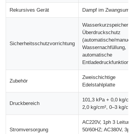
Rekursives Gerät
Dampf im Zwangsumla
Stoffprüfmaschine
Wasserkurzspeichersc
Überdruckschutz
Temperatur und Feuchteregler
(automatische/manuell
Sicherheitsschutzvorrichtung
Wassernachfüllung,
Härteprüfvorrichtung
automatische
Entladedruckfunktion)
Zweischichtige
Zubehör
Edelstahlplatte
101,3 kPa + 0,0 kg/cm
Druckbereich
2,0 kg/cm², 0–3 kg/cm
AC220V, 1ph 3 Leitung
Stromversorgung
50/60HZ; AC380V, 3ph