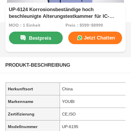
UP-6124 Korrosionsbeständige hoch
beschleunigte Alterungstestkammer für IC-
Verpackungen mit Temperaturbereich von
MOQ：1 Einheit
Preis：$599~$8999
+105°C bis 143°C und Druckbereich von 1,2 bis
2,89 kg/Cm2
Jetzt Chatten
Bestpreis
PRODUKT-BESCHREIBUNG
Herkunftsort
China
Markenname
YOUBI
Zertifizierung
CE,ISO
Modellnummer
UP-6195