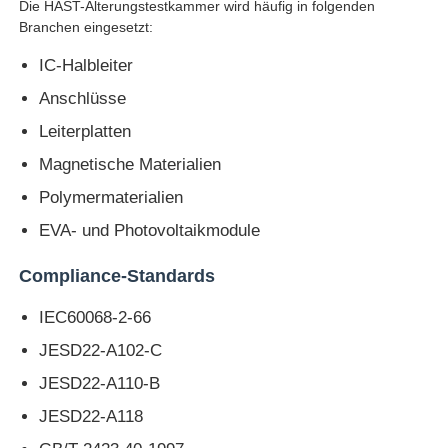
Die HAST-Alterungstestkammer wird häufig in folgenden
Branchen eingesetzt:
Fabrik Tour
IC-Halbleiter
Anschlüsse
Qualitätskontrolle
Leiterplatten
Magnetische Materialien
Kontakt
Polymermaterialien
EVA- und Photovoltaikmodule
Referenzen
Compliance-Standards
Laborversuch-Ausrüstung
IEC60068-2-66
JESD22-A102-C
Umwelttestkammer
JESD22-A110-B
JESD22-A118
Universelle Testmaschine