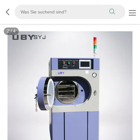
3
/
4