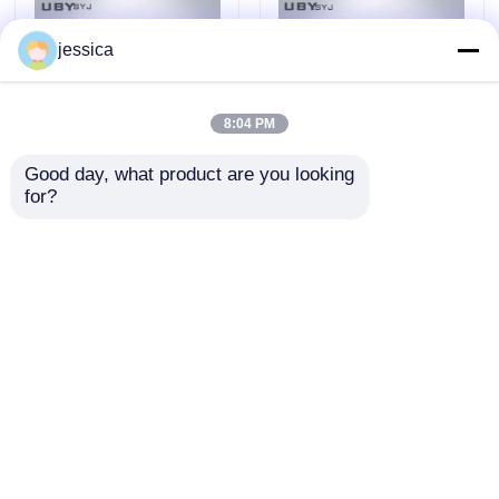
Controller
jessica
8:04 PM
Good day, what product are you looking 
for?
UP-6195 Mini-
Vollversiegelte
Klimakammer mit
staubdichte
Temperaturbereich
Prüfkammer mit
-40 °C bis 150 °C,
mehrseitigem
Anfrage absenden
Anfrage absenden
Feuchtigkeitsbereich
Blassystem für IP5X-
20 % RH bis 98 % RH
und IP6X-Prüfungen
und anpassbarer
Größe
Startseite
Über uns
Kontakt
Desktop Site
Sitemap
Datenschutzrichtlinie