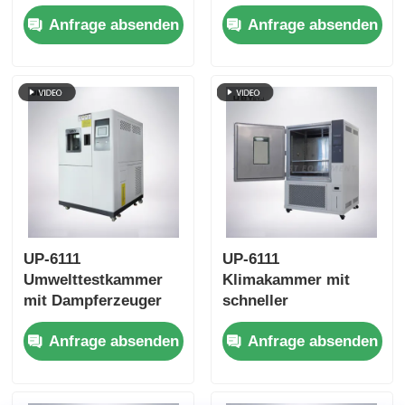
-70~180oC Bereich
Doppelschicht
Anfrage absenden
Anfrage absenden
20%~98%
gehärteter Glastür
Luftfeuchtigkeit und
und SUS # 304
Touchscreen
Edelstahl-Innenraum
Intelligente
Steuerung
UP-6111
UP-6111
Umwelttestkammer
Klimakammer mit
mit Dampferzeuger
schneller
für hohe
Änderungsrate,
Anfrage absenden
Anfrage absenden
Luftfeuchtigkeit und
schnellen
schnelle
Temperaturwechseln
Temperaturänderungen
und
programmierbarem