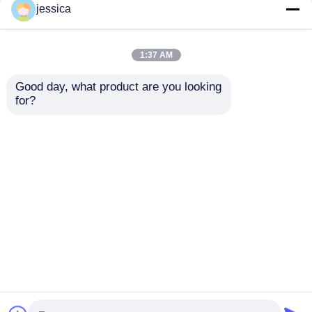
jessica
1:37 AM
Good day, what product are you looking 
for?
UP-6195 Mini Câmara
Câmara de ensaio à
Climática com Faixa
prova de poeira
de Temperatura
totalmente fechada
-40oC~150oC Faixa
com sistema de
Enviar inquérito
Enviar inquérito
de Umidade
sopro multidirecional
Rh20%-98% e
para ensaios IP5X e
Tamanho
IP6X
Personalizável
Casa
Mapa do Site
Fale Conosco
Desktop Site
Mapa do Site
Política de Privacidade
Qualidade
Equipamento de testes do laboratório