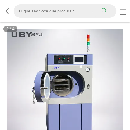
2
/
4