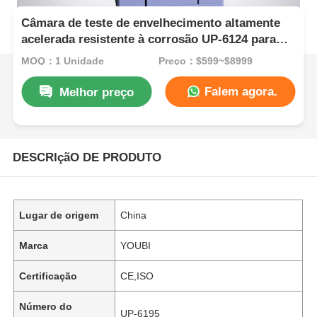
Câmara de teste de envelhecimento altamente
acelerada resistente à corrosão UP-6124 para
embalagem IC com faixa de temperatura
MOQ：1 Unidade
Preço：$599~$8999
+105℃~143℃ e faixa de pressão
1,2~2,89kg/Cm2
Falem agora.
Melhor preço
DESCRIçãO DE PRODUTO
Lugar de origem
China
Marca
YOUBI
Certificação
CE,ISO
Número do
UP-6195