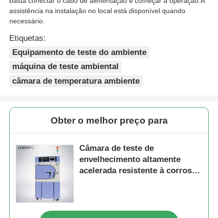
basta conectar o cabo de alimentação e começar a operação.A
assistência na instalação no local está disponível quando
necessário.
Etiquetas:
Equipamento de teste do ambiente
máquina de teste ambiental
câmara de temperatura ambiente
Obter o melhor preço para
Câmara de teste de
envelhecimento altamente
acelerada resistente à corrosão
UP-6124 para embalagem IC
com faixa de temperatura
+105℃~143℃ e faixa de
pressão 1,2~2,89kg/Cm2