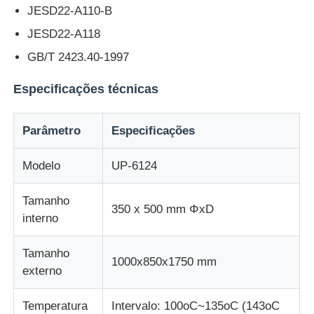
JESD22-A110-B
JESD22-A118
Máquina de teste de impacto
GB/T 2423.40-1997
Máquina de testes da abrasão
Especificações técnicas
equipamento de teste de borracha
Parâmetro
Especificações
Modelo
UP-6124
Equipamento de teste de calçados
Tamanho
350 x 500 mm ΦxD
Equipamento de ensaio de materiais de construção
interno
Tamanho
Equipamento de ensaio de embalagens
1000x850x1750 mm
externo
Equipamento de ensaio de adesivos
Temperatura
Intervalo: 100oC~135oC (143oC