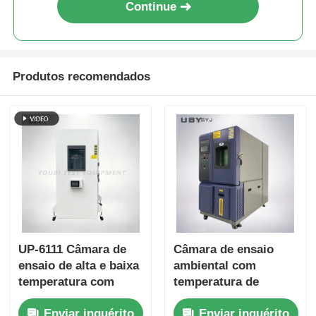
Continue
Produtos recomendados
UP-6111 Câmara de
Câmara de ensaio
ensaio de alta e baixa
ambiental com
temperatura com
temperatura de
-70~180oC Faixa
armazenamento a frio
Enviar inquérito
Enviar inquérito
20%~98% Humidade e
personalizável Porta