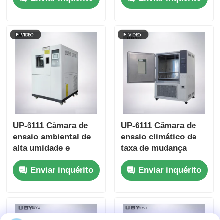
Controle inteligente
de vidro temperado
por ecrã táctil
de camada dupla e
interior de aço
inoxidável SUS # 304
UP-6111 Câmara de
UP-6111 Câmara de
ensaio ambiental de
ensaio climático de
alta umidade e
taxa de mudança
mudança rápida de
rápida com
Enviar inquérito
Enviar inquérito
temperatura com
transições rápidas de
gerador de vapor
temperatura e
controlador
programável