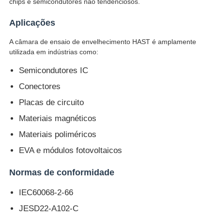
chips e semicondutores não tendenciosos.
Aplicações
Fábrica
A câmara de ensaio de envelhecimento HAST é amplamente
utilizada em indústrias como:
Controle de Qualidade
Semicondutores IC
Conectores
Fale Conosco
Placas de circuito
Materiais magnéticos
Pedir um orçamento
Materiais poliméricos
EVA e módulos fotovoltaicos
Equipamento de testes do laboratório
Normas de conformidade
Câmara de Teste Ambiental
IEC60068-2-66
JESD22-A102-C
Máquina de teste universal