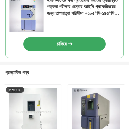
ইউপি-৬১২৪ ক্ষয় প্রতিরোধী উচ্চতর ত্বরান্বিত
পক্বতা পরীক্ষার চেম্বার আইসি প্যাকেজিংয়ের
জন্য তাপমাত্রা পরিসীমা +১০৫°সি-১৪৩°সি
এবং চাপ পরিসীমা ১.২-২.৮৯ কেজি/সিএম২
চালিয়ে
প্রস্তাবিত পণ্য