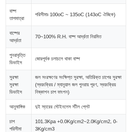
বাষ্প
পরিসীমাঃ 100oC ~ 135oC (143oC ঐচ্ছিক)
ইমপ্যাক্ট টেস্টিং মেশিন
তাপমাত্রা
বাষ্পের
ঘর্ষণ পরীক্ষার যন্ত্র
70~100% R.H. বাষ্প আর্দ্রতা নিয়মিত
আর্দ্রতা
রাবার পরীক্ষার সরঞ্জাম
পুনরাবৃত্তি
জোরপূর্বক চলাচলে থাকা বাষ্প
ডিভাইস
পাদুকা পরীক্ষার সরঞ্জাম
সুরক্ষা
জল সংরক্ষণের সংক্ষিপ্ত সুরক্ষা, অতিরিক্ত চাপের সুরক্ষা
সুরক্ষা
(স্বয়ংক্রিয় / ম্যানুয়াল জল পুনরায় পূরণ, স্বয়ংক্রিয়
নির্মাণ সামগ্রী পরীক্ষার সরঞ্জাম
ডিভাইস
নিষ্কাশন চাপ ফাংশন)
আনুষাঙ্গিক
দুই স্তরের স্টেইনলেস স্টীল প্লেট
প্যাকেজিং পরীক্ষা সরঞ্জাম
চাপ
101.3Kpa +0.0Kg/cm2~2.0Kg/cm2, 0-
আঠালো পরীক্ষার সরঞ্জাম
পরিসীমা
3Kg/cm3