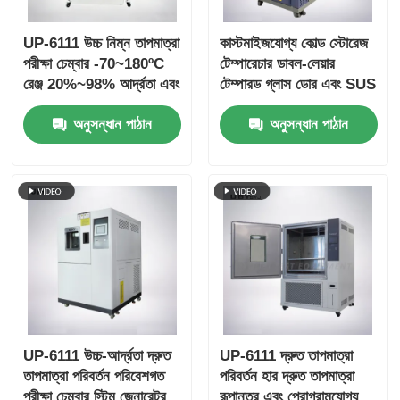
UP-6111 উচ্চ নিম্ন তাপমাত্রা
কাস্টমাইজযোগ্য কোল্ড স্টোরেজ
পরীক্ষা চেম্বার -70~180ºC
টেম্পারেচার ডাবল-লেয়ার
রেঞ্জ 20%~98% আর্দ্রতা এবং
টেম্পারড গ্লাস ডোর এবং SUS
টাচ স্ক্রীন ইন্টেলিজেন্ট কন্ট্রোল
#304 স্টেইনলেস স্টিল
অনুসন্ধান পাঠান
অনুসন্ধান পাঠান
ইন্টেরিয়র সহ এনভায়রনমেন্টাল
টেস্ট চেম্বার
UP-6111 উচ্চ-আর্দ্রতা দ্রুত
UP-6111 দ্রুত তাপমাত্রা
তাপমাত্রা পরিবর্তন পরিবেশগত
পরিবর্তন হার দ্রুত তাপমাত্রা
পরীক্ষা চেম্বার স্টিম জেনারেটর
রূপান্তর এবং প্রোগ্রামযোগ্য