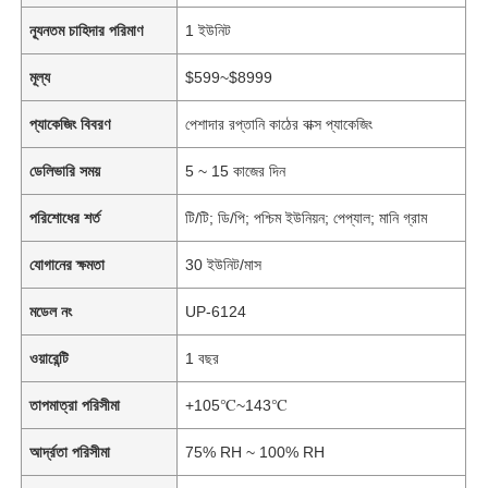
ন্যূনতম চাহিদার পরিমাণ
1 ইউনিট
মূল্য
$599~$8999
প্যাকেজিং বিবরণ
পেশাদার রপ্তানি কাঠের বাক্স প্যাকেজিং
ডেলিভারি সময়
5 ~ 15 কাজের দিন
পরিশোধের শর্ত
টি/টি; ডি/পি; পশ্চিম ইউনিয়ন; পেপ্যাল; মানি গ্রাম
যোগানের ক্ষমতা
30 ইউনিট/মাস
মডেল নং
UP-6124
ওয়ারেন্টি
1 বছর
তাপমাত্রা পরিসীমা
+105℃~143℃
আর্দ্রতা পরিসীমা
75% RH ~ 100% RH