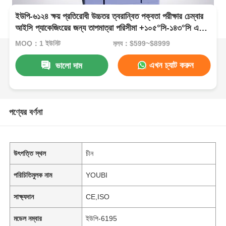
ইউপি-৬১২৪ ক্ষয় প্রতিরোধী উচ্চতর ত্বরান্বিত পক্বতা পরীক্ষার চেম্বার
আইসি প্যাকেজিংয়ের জন্য তাপমাত্রা পরিসীমা +১০৫°সি-১৪৩°সি এবং
চাপ পরিসীমা ১.২-২.৮৯ কেজি/সিএম২
MOQ：1 ইউনিট
মূল্য：$599~$8999
এখন চ্যাট করুন
ভালো দাম
পণ্যের বর্ণনা
উৎপত্তি স্থল
চীন
পরিচিতিমুলক নাম
YOUBI
সাক্ষ্যদান
CE,ISO
মডেল নম্বার
ইউপি-6195