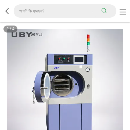
2
/
4