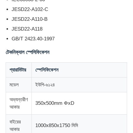
JESD22-A102-C
কারখানা ভ্রমণ
JESD22-A110-B
JESD22-A118
মান নিয়ন্ত্রণ
GB/T 2423.40-1997
টেকনিক্যাল স্পেসিফিকেশন
আমাদের সাথে যোগাযোগ করুন
প্যারামিটার
স্পেসিফিকেশন
উদ্ধৃতির জন্য আবেদন
মডেল
ইউপি-৬১২৪
ল্যাব টেস্টিং ইকুইপমেন্ট
অভ্যন্তরীণ
350x500mm ΦxD
আকার
এনভায়রনমেন্টাল টেস্ট চেম্বার
বাইরের
1000x850x1750 মিমি
আকার
ইউনিভার্সাল টেস্টিং মেশিন