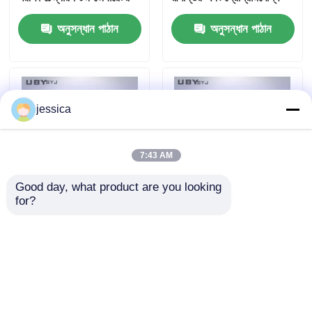
সহ
নিয়ামক সঙ্গে জলবায়ু পরীক্ষা
অনুসন্ধান পাঠান
অনুসন্ধান পাঠান
চেম্বার
jessica
7:43 AM
Good day, what product are you looking 
for?
UP-6195 মিনি ক্লাইমেট
IP5X এবং IP6X পরীক্ষার
চেম্বার তাপমাত্রা পরিসীমা
জন্য মাল্টি-ডাইরেকশনাল ব্লাভিং
-40°C~150°C আর্দ্রতা
সিস্টেমের সাথে সম্পূর্ণরূপে সিলড
পরিসীমা Rh20%-98% এবং
ডাস্টপ্রুফ টেস্ট চেম্বার
অনুসন্ধান পাঠান
অনুসন্ধান পাঠান
কাস্টমাইজযোগ্য আকার সহ