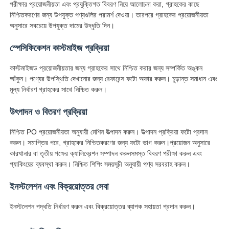
পরীক্ষার প্রয়োজনীয়তা এবং প্রযুক্তিগত বিবরণ নিয়ে আলোচনা করা, গ্রাহকের কাছে
নিশ্চিতকরণের জন্য উপযুক্ত পণ্যগুলির পরামর্শ দেওয়া। তারপরে গ্রাহকের প্রয়োজনীয়তা
অনুসারে সবচেয়ে উপযুক্ত দামের উদ্ধৃতি দিন।
স্পেসিফিকেশন কাস্টমাইজ প্রক্রিয়া
কাস্টমাইজড প্রয়োজনীয়তার জন্য গ্রাহকের সাথে নিশ্চিত করার জন্য সম্পর্কিত অঙ্কন
আঁকুন। পণ্যের উপস্থিতি দেখানোর জন্য রেফারেন্স ফটো অফার করুন। চূড়ান্ত সমাধান এবং
মূল্য নির্ধারণ গ্রাহকের সাথে নিশ্চিত করুন।
উৎপাদন ও বিতরণ প্রক্রিয়া
নিশ্চিত PO প্রয়োজনীয়তা অনুযায়ী মেশিন উত্পাদন করুন। উত্পাদন প্রক্রিয়া ফটো প্রদান
করুন। সমাপ্তির পরে, গ্রাহকের নিশ্চিতকরণের জন্য ফটো ভাগ করুন।প্রয়োজন অনুসারে
কারখানার বা তৃতীয় পক্ষের ক্যালিব্রেশন সম্পাদন করুনসমস্ত বিবরণ পরীক্ষা করুন এবং
প্যাকিংয়ের ব্যবস্থা করুন। নিশ্চিত শিপিং সময়সূচী অনুযায়ী পণ্য সরবরাহ করুন।
ইনস্টলেশন এবং বিক্রয়োত্তর সেবা
ইনস্টলেশন পদ্ধতি নির্ধারণ করুন এবং বিক্রয়োত্তর ব্যাপক সহায়তা প্রদান করুন।