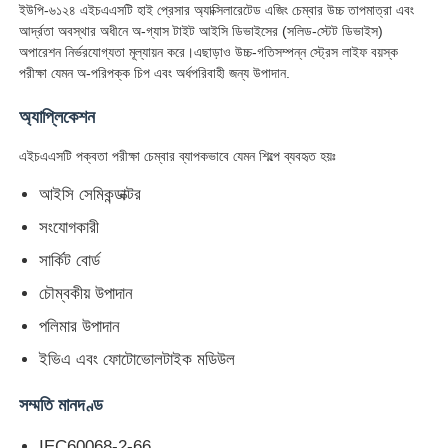
ইউপি-৬১২৪ এইচএএসটি হাই প্রেসার অ্যাক্সিলারেটেড এজিং চেম্বার উচ্চ তাপমাত্রা এবং
আর্দ্রতা অবস্থার অধীনে অ-গ্যাস টাইট আইসি ডিভাইসের (সলিড-স্টেট ডিভাইস)
অপারেশন নির্ভরযোগ্যতা মূল্যায়ন করে।এছাড়াও উচ্চ-গতিসম্পন্ন স্ট্রেস লাইফ বয়স্ক
পরীক্ষা যেমন অ-পরিপক্ক চিপ এবং অর্ধপরিবাহী জন্য উপাদান.
অ্যাপ্লিকেশন
এইচএএসটি পক্বতা পরীক্ষা চেম্বার ব্যাপকভাবে যেমন শিল্পে ব্যবহৃত হয়ঃ
আইসি সেমিকন্ডাক্টর
সংযোগকারী
সার্কিট বোর্ড
চৌম্বকীয় উপাদান
বাড়ি
পলিমার উপাদান
ইভিএ এবং ফোটোভোলটাইক মডিউল
পণ্য
সম্মতি মানদণ্ড
আমাদের সম্পর্কে
IEC60068-2-66