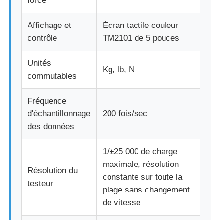
force
machine d'essai de tissu
Affichage et
Écran tactile couleur
contrôle
TM2101 de 5 pouces
Contrôleur de la température et d'humidité
Unités
Kg, lb, N
commutables
appareil de contrôle de dureté
Fréquence
d'échantillonnage
200 fois/sec
des données
1/±25 000 de charge
maximale, résolution
Résolution du
constante sur toute la
testeur
plage sans changement
de vitesse