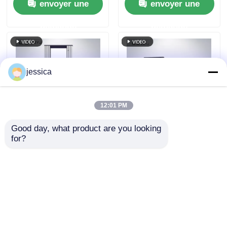
envoyer une
envoyer une
de traction de 800
maximale de 1 kN à
mm et un écran
1000 kN, une
demande
demande
tactile couleur de 5
précision de ±1,0% et
pouces pour les tests
une traction efficace
de résistance à la
de 800 mm
pellicule
jessica
12:01 PM
Good day, what product are you looking 
Testeur de résistance
Machine d'essai
for?
à la traction UP-2003
universelle UP-2003
avec fonction de
avec capacité
stockage de données
maximale de 20-
envoyer une
envoyer une
d'affichage de courbe
100000 kN, précision
en temps réel et
de ±0,5 % et
demande
demande
précision ± 0,5%
servomoteur AC pour
essais de traction,
Aperçu
Au sujet de nous
Contactez-nous