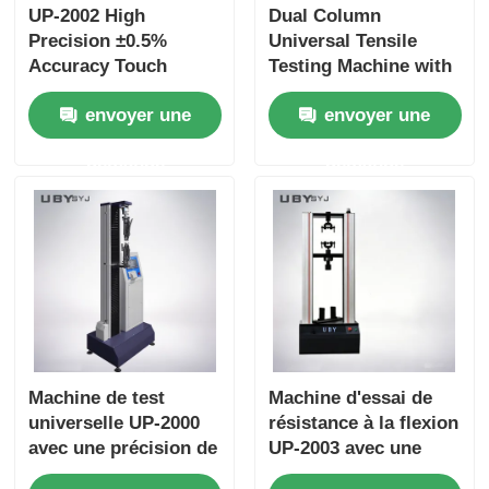
UP-2002 High
Dual Column
Precision ±0.5%
Universal Tensile
Accuracy Touch
Testing Machine with
Screen Dual Column
Touch Screen Control
envoyer une
envoyer une
Universal Testing
and Interchangeable
Machine for Tensile
Fixtures
demande
demande
Strength Testing
Machine de test
Machine d'essai de
universelle UP-2000
résistance à la flexion
avec une précision de
UP-2003 avec une
±0,5%, une traction
force d'essai