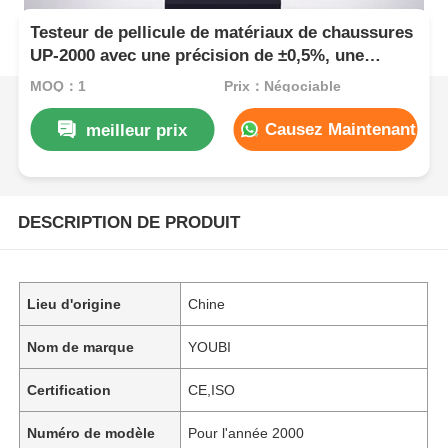
Testeur de pellicule de matériaux de chaussures
UP-2000 avec une précision de ±0,5%, une
largeur d'essai de 150 mm et un trac de traction
MOQ：1
Prix：Négociable
de 800 mm pour un test universel
Causez Maintenant
meilleur prix
DESCRIPTION DE PRODUIT
Lieu d'origine
Chine
Nom de marque
YOUBI
Certification
CE,ISO
Numéro de modèle
Pour l'année 2000