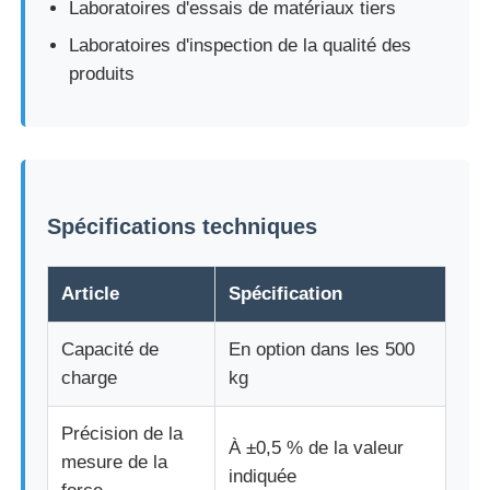
Laboratoires d'essais de matériaux tiers
Laboratoires d'inspection de la qualité des
Machine d'essai d'impact
produits
Machine d'essai d'abrasion
équipement d'essai en caoutchouc
Spécifications techniques
Équipement d'essai de chaussures
Article
Spécification
Équipement d'essai des matériaux de construction
Capacité de
En option dans les 500
charge
kg
Équipement d'essai des emballages
Précision de la
À ±0,5 % de la valeur
mesure de la
Équipement d'essai des adhésifs
indiquée