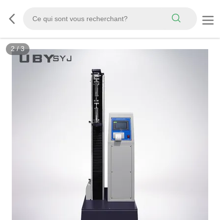
3
/
3