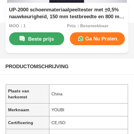
UP-2000 schoenmateriaalpeeltester met ±0,5%
nauwkeurigheid, 150 mm testbreedte en 800 mm
trekslag voor universeel testen
MOQ：1
Prijs：Bespreekbaar
Ga Nu Praten.
Beste prijs
PRODUCTOMSCHRIJVING
Plaats van
China
herkomst
Merknaam
YOUBI
Certificering
CE,ISO