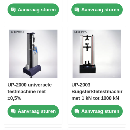
Screen Dual Column
Touch Screen Control
Aanvraag sturen
Aanvraag sturen
Universal Testing
and Interchangeable
Machine for Tensile
Fixtures
Strength Testing
UP-2000 universele
UP-2003
testmachine met
Buigsterktetestmachine
±0,5%
met 1 kN tot 1000 kN
nauwkeurigheid, 800
maximale testkracht,
Aanvraag sturen
Aanvraag sturen
mm trekslag en 5-
± 1,0%
inch
nauwkeurigheid en
kleurenaanraakscherm
800 mm effectieve