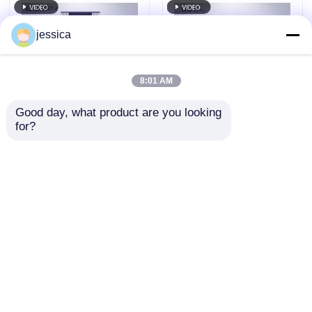
voor het testen van
trekslag
de afpelsterkte
jessica
8:01 AM
Good day, what product are you looking 
for?
UP-2003 Treksterkte
UP-2003 Universele
Tester met Real-time
testmachine met
Curve Weergave
maximale capaciteit
Gegevensopslagfunctie
van 20-100000kN,
Aanvraag sturen
Aanvraag sturen
en ±0,5%
±0,5%
Nauwkeurigheid
nauwkeurigheid en
wisselstroomservomotor
voor
Thuis
Ongeveer ons
Contacteer ons
Desktop Site
trekcompressiebuigproe
Sitemap
Privacybeleid