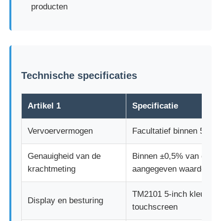
producten
Impact testmachine
Schuring het testen Machine
Technische specificaties
rubber het testen materiaal
Artikel 1
Specificatie
Apparatuur voor het testen van schoenen
Vervoervermogen
Facultatief binnen 500 k
Gebouwmaterialen-testapparatuur
Genauigheid van de
Binnen ±0,5% van de
krachtmeting
aangegeven waarde
Verpakkingstestapparatuur
TM2101 5-inch kleuren
Display en besturing
touchscreen
Testapparatuur voor kleefstoffen