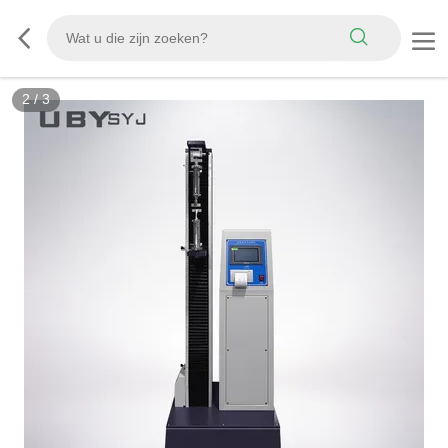
3
/
3