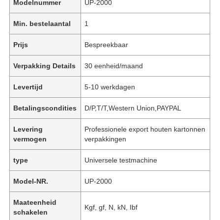
Modelnummer
UP-2000
Min. bestelaantal
1
Prijs
Bespreekbaar
Verpakking Details
30 eenheid/maand
Levertijd
5-10 werkdagen
Betalingscondities
D/P,T/T,Western Union,PAYPAL
Levering
Professionele export houten kartonnen
vermogen
verpakkingen
type
Universele testmachine
Model-NR.
UP-2000
Maateenheid
Kgf, gf, N, kN, Ibf
schakelen