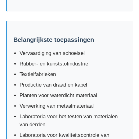
Fabrieksreis
Kwaliteitscontrole
Belangrijkste toepassingen
Vervaardiging van schoeisel
Contacteer ons
Rubber- en kunststofindustrie
Textielfabrieken
Vraag een offerte aan
Productie van draad en kabel
Planten voor waterdicht materiaal
Laboratorium het Testen Materiaal
Verwerking van metaalmateriaal
Milieutestkamer
Laboratoria voor het testen van materialen
van derden
Laboratoria voor kwaliteitscontrole van
Universele testmachine