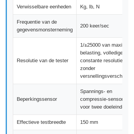
Verwisselbare eenheden
Kg, lb, N
stof testmachine
Frequentie van de
200 keer/sec
gegevensmonsterneming
Temperatuur en Vochtigheidscontrolemechanisme
1/±25000 van maximale
hardheidsmeetapparaat
belasting, volledige
Resolutie van de tester
constante resolutie
zonder
versnellingsverschuivin
Spannings- en
Beperkingssensor
compressie-sensoren
voor twee doeleinden
Effectieve testbreedte
150 mm