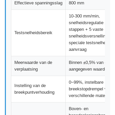
Effectieve spanningsslag
800 mm
10-300 mm/min,
snelheidsregulatie zond
stappen + 5 vaste
Testsnelheidsbereik
snelheidsversnellingen;
speciale testsnelheid o
aanvraag
Meerwaarde van de
Binnen ±0,5% van de
verplaatsing
aangegeven waarde
0~99%, instelbare
Instelling van de
breekstopdrempel voor
breekpuntverhouding
verschillende materiale
Boven- en