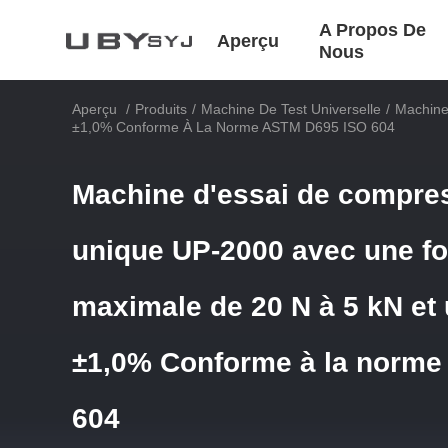
A Propos De
Aperçu
Nous
Aperçu
/
Produits
/
Machine De Test Universelle
/
Machine
±1,0% Conforme À La Norme ASTM D695 ISO 604
Machine d'essai de compre
unique UP-2000 avec une fo
maximale de 20 N à 5 kN et 
±1,0% Conforme à la norm
604