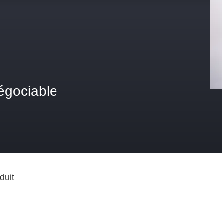
égociable
duit