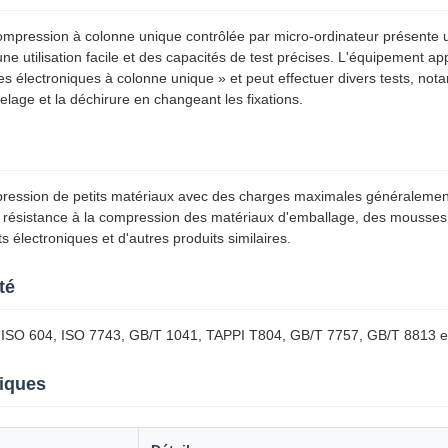
ompression à colonne unique contrôlée par micro-ordinateur présente u
 utilisation facile et des capacités de test précises. L'équipement app
es électroniques à colonne unique » et peut effectuer divers tests, nota
pelage et la déchirure en changeant les fixations.
mpression de petits matériaux avec des charges maximales généralemen
de résistance à la compression des matériaux d'emballage, des mousses 
électroniques et d'autres produits similaires.
té
SO 604, ISO 7743, GB/T 1041, TAPPI T804, GB/T 7757, GB/T 8813 et
niques