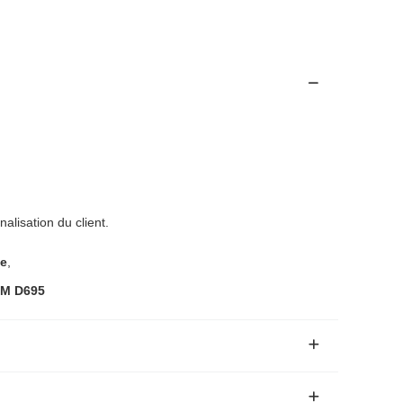
alisation du client.
ue
,
TM D695