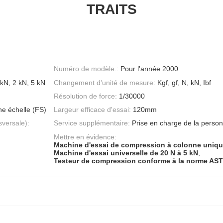
TRAITS
Numéro de modèle.:
Pour l'année 2000
 kN, 2 kN, 5 kN
Changement d'unité de mesure:
Kgf, gf, N, kN, Ibf
Résolution de force:
1/30000
ne échelle (FS)
Largeur efficace d'essai:
120mm
sversale):
Service supplémentaire:
Prise en charge de la personn
Mettre en évidence:
Machine d'essai de compression à colonne uniq
Machine d'essai universelle de 20 N à 5 kN
,
Testeur de compression conforme à la norme AS