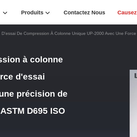
Produits
Contactez Nous
Causez
 D'essai De Compression À Colonne Unique UP-2000 Avec Une Force D
ssion à colonne
rce d'essai
une précision de
e ASTM D695 ISO