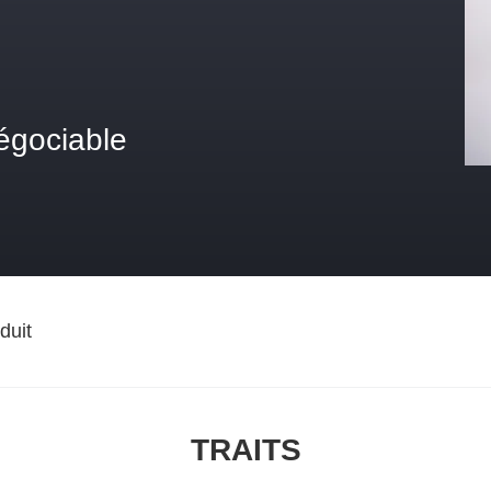
égociable
duit
TRAITS