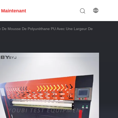
 Maintenant
e De Mousse De Polyuréthane PU Avec Une Largeur De