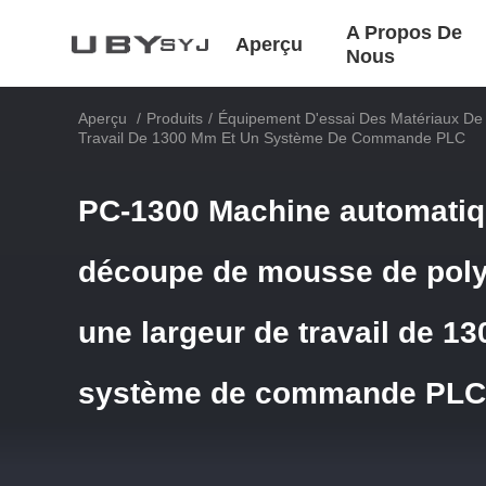
A Propos De
Aperçu
Nous
Aperçu
/
Produits
/
Équipement D'essai Des Matériaux De 
Travail De 1300 Mm Et Un Système De Commande PLC
PC-1300 Machine automatiqu
découpe de mousse de pol
une largeur de travail de 1
système de commande PLC