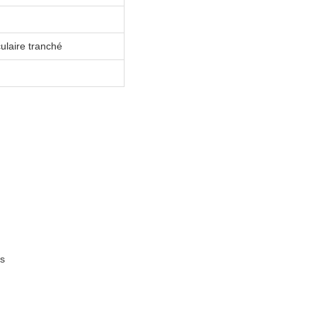
culaire tranché
es