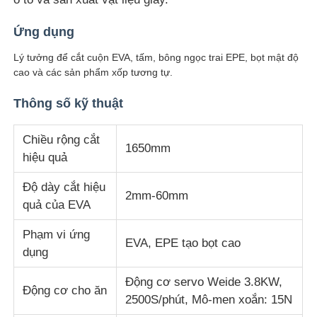
Ứng dụng
Tham quan nhà máy
Lý tưởng để cắt cuộn EVA, tấm, bông ngọc trai EPE, bọt mật độ
cao và các sản phẩm xốp tương tự.
Kiểm soát chất lượng
Thông số kỹ thuật
Liên hệ chúng tôi
Chiều rộng cắt
1650mm
hiệu quả
Yêu cầu báo giá
Độ dày cắt hiệu
2mm-60mm
quả của EVA
Thiết bị kiểm tra phòng thí nghiệm
Phạm vi ứng
EVA, EPE tạo bọt cao
dụng
Phòng thử nghiệm môi trường
Động cơ servo Weide 3.8KW,
Động cơ cho ăn
2500S/phút, Mô-men xoắn: 15N
Máy kiểm tra phổ quát