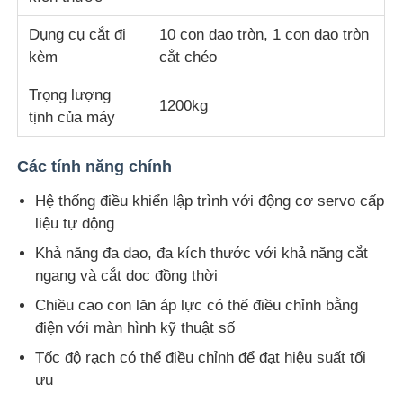
Dụng cụ cắt đi
10 con dao tròn, 1 con dao tròn
máy kiểm tra vải
kèm
cắt chéo
Trọng lượng
Bộ điều khiển nhiệt độ và độ ẩm
1200kg
tịnh của máy
máy đo độ cứng
Các tính năng chính
Hệ thống điều khiển lập trình với động cơ servo cấp
liệu tự động
Khả năng đa dao, đa kích thước với khả năng cắt
ngang và cắt dọc đồng thời
Chiều cao con lăn áp lực có thể điều chỉnh bằng
điện với màn hình kỹ thuật số
Tốc độ rạch có thể điều chỉnh để đạt hiệu suất tối
ưu