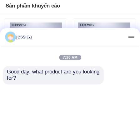
Sản phẩm khuyến cáo
jessica
7:36 AM
Good day, what product are you looking 
for?
UP-5030 Kiểm tra khả
ISO11925-2 Thiết bị
năng cháy theo chiều
thử nghiệm vật liệu
ngang nhựa, Kiểm tra
xây dựng PLC kiểm
khả năng cháy vật
soát Thiết bị thử
Gửi yêu cầu
Gửi yêu cầu
liệu xây dựng OEM
nghiệm dễ cháy UP-
ODM
5020
Nhà
Về chúng tôi
Liên hệ với chúng tôi
Desktop Site