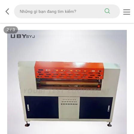
2
/
3