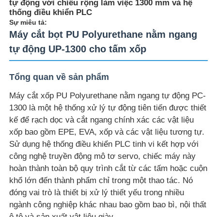
tự động với chiều rộng làm việc 1300 mm và hệ
thống điều khiển PLC
Sự miêu tả:
Máy cắt bọt PU Polyurethane nằm ngang
tự động UP-1300 cho tấm xốp
Tổng quan về sản phẩm
Máy cắt xốp PU Polyurethane nằm ngang tự động PC-
1300 là một hệ thống xử lý tự động tiên tiến được thiết
kế để rạch dọc và cắt ngang chính xác các vật liệu
xốp bao gồm EPE, EVA, xốp và các vật liệu tương tự.
Sử dụng hệ thống điều khiển PLC tinh vi kết hợp với
Nhà
công nghệ truyền động mô tơ servo, chiếc máy này
hoàn thành toàn bộ quy trình cắt từ các tấm hoặc cuộn
khổ lớn đến thành phẩm chỉ trong một thao tác. Nó
Sản phẩm
đóng vai trò là thiết bị xử lý thiết yếu trong nhiều
ngành công nghiệp khác nhau bao gồm bao bì, nội thất
Về chúng tôi
ô tô và sản xuất vật liệu giày.