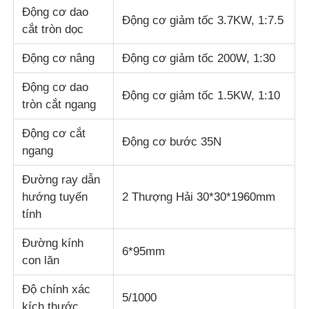
Động cơ dao
Động cơ giảm tốc 3.7KW, 1:7.5
cắt tròn dọc
Máy kiểm tra tác động
Động cơ nâng
Động cơ giảm tốc 200W, 1:30
Máy thử abrasion
Động cơ dao
Động cơ giảm tốc 1.5KW, 1:10
tròn cắt ngang
thiết bị kiểm tra cao su
Động cơ cắt
Động cơ bước 35N
ngang
Thiết bị kiểm tra giày dép
Đường ray dẫn
hướng tuyến
2 Thượng Hải 30*30*1960mm
Thiết bị thử nghiệm vật liệu xây dựng
tính
Đường kính
6*95mm
Thiết bị thử nghiệm bao bì
con lăn
Độ chính xác
5/1000
Thiết bị thử nghiệm chất dán
kích thước