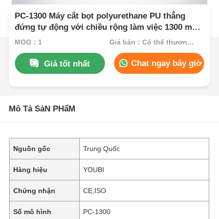
PC-1300 Máy cắt bọt polyurethane PU thẳng
đứng tự động với chiều rộng làm việc 1300 mm
và hệ thống điều khiển PLC
MOQ：1
Giá bán：Có thể thương lượng
Chat ngay bây giờ
Giá tốt nhất
Mô Tả SảN PHẩM
Nguồn gốc
Trung Quốc
Hàng hiệu
YOUBI
Chứng nhận
CE,ISO
Số mô hình
PC-1300