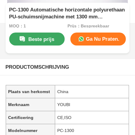
PC-1300 Automatische horizontale polyurethaan
PU-schuimsnijmachine met 1300 mm
werkbreedte en PLC-besturingssysteem
MOQ：1
Prijs：Bespreekbaar
Ga Nu Praten.
Beste prijs
PRODUCTOMSCHRIJVING
Plaats van herkomst
China
Merknaam
YOUBI
Certificering
CE,ISO
Modelnummer
PC-1300