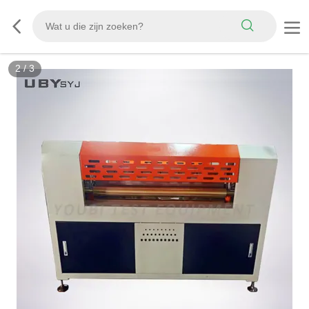
2
/
3