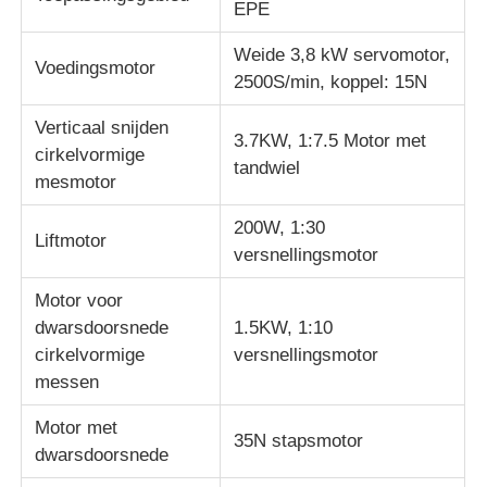
EPE
Weide 3,8 kW servomotor,
Impact testmachine
Voedingsmotor
2500S/min, koppel: 15N
Schuring het testen Machine
Verticaal snijden
3.7KW, 1:7.5 Motor met
cirkelvormige
tandwiel
mesmotor
rubber het testen materiaal
200W, 1:30
Liftmotor
versnellingsmotor
Apparatuur voor het testen van schoenen
Motor voor
dwarsdoorsnede
1.5KW, 1:10
Gebouwmaterialen-testapparatuur
cirkelvormige
versnellingsmotor
messen
Verpakkingstestapparatuur
Motor met
35N stapsmotor
dwarsdoorsnede
Testapparatuur voor kleefstoffen