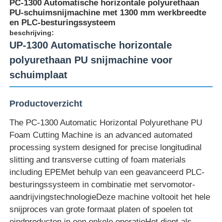
PC-1300 Automatische horizontale polyurethaan
PU-schuimsnijmachine met 1300 mm werkbreedte
en PLC-besturingssysteem
beschrijving:
UP-1300 Automatische horizontale
polyurethaan PU snijmachine voor
schuimplaat
Productoverzicht
The PC-1300 Automatic Horizontal Polyurethane PU
Foam Cutting Machine is an advanced automated
processing system designed for precise longitudinal
Thuis
slitting and transverse cutting of foam materials
including EPEMet behulp van een geavanceerd PLC-
besturingssysteem in combinatie met servomotor-
Producten
aandrijvingstechnologieDeze machine voltooit het hele
snijproces van grote formaat platen of spoelen tot
Over ons
eindproducten in een enkele operatieHet dient als