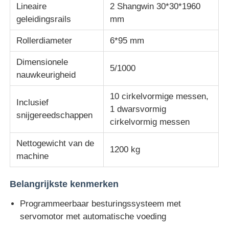
Lineaire
2 Shangwin 30*30*1960
geleidingsrails
mm
stof testmachine
Rollerdiameter
6*95 mm
Temperatuur en Vochtigheidscontrolemechanisme
Dimensionele
5/1000
nauwkeurigheid
hardheidsmeetapparaat
10 cirkelvormige messen,
Inclusief
1 dwarsvormig
snijgereedschappen
cirkelvormig messen
Nettogewicht van de
1200 kg
machine
Belangrijkste kenmerken
Programmeerbaar besturingssysteem met
servomotor met automatische voeding