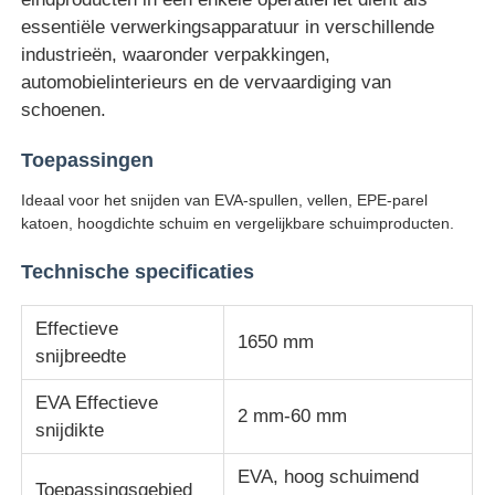
essentiële verwerkingsapparatuur in verschillende
industrieën, waaronder verpakkingen,
Fabrieksreis
automobielinterieurs en de vervaardiging van
schoenen.
Kwaliteitscontrole
Toepassingen
Ideaal voor het snijden van EVA-spullen, vellen, EPE-parel
Contacteer ons
katoen, hoogdichte schuim en vergelijkbare schuimproducten.
Technische specificaties
Vraag een offerte aan
Effectieve
1650 mm
Laboratorium het Testen Materiaal
snijbreedte
EVA Effectieve
Milieutestkamer
2 mm-60 mm
snijdikte
EVA, hoog schuimend
Universele testmachine
Toepassingsgebied