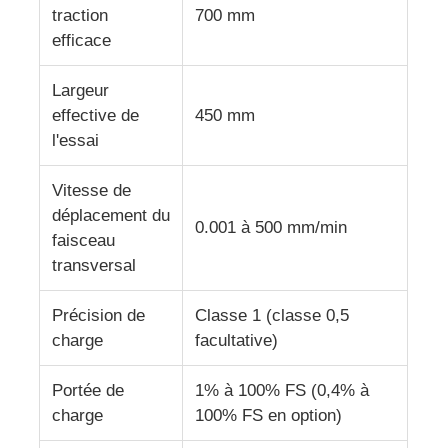
traction
700 mm
efficace
machine d'essai de tissu
Largeur
Contrôleur de la température et d'humidité
effective de
450 mm
l'essai
appareil de contrôle de dureté
Vitesse de
déplacement du
0.001 à 500 mm/min
faisceau
transversal
Précision de
Classe 1 (classe 0,5
charge
facultative)
Portée de
1% à 100% FS (0,4% à
charge
100% FS en option)