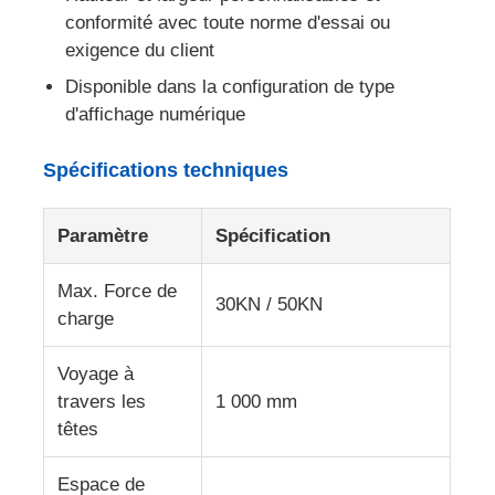
conformité avec toute norme d'essai ou
exigence du client
Machine d'essai d'impact
Disponible dans la configuration de type
d'affichage numérique
Machine d'essai d'abrasion
Spécifications techniques
équipement d'essai en caoutchouc
Paramètre
Spécification
Équipement d'essai de chaussures
Max. Force de
30KN / 50KN
charge
Équipement d'essai des matériaux de construction
Voyage à
travers les
1 000 mm
Équipement d'essai des emballages
têtes
Équipement d'essai des adhésifs
Espace de