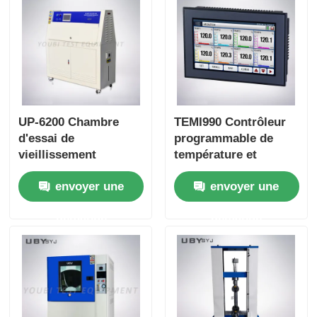
UP-6200 Chambre
TEMI990 Contrôleur
d'essai de
programmable de
vieillissement
température et
accéléré avec lampes
d'humidité de haute
envoyer une
envoyer une
UVA 340 SUS#304 en
précision avec écran
acier inoxydable et
tactile TFT couleur de
demande
demande
95% R.H
7 pouces et entrée
PT100 à 3 canaux
pour une précision de
± 0,2oC