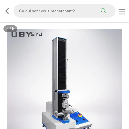
2
/
5