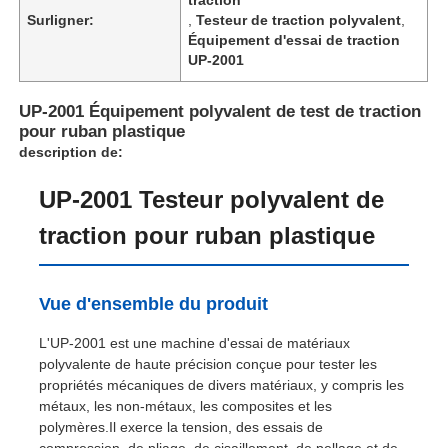
Surligner:
,
Testeur de traction polyvalent
,
Équipement d'essai de traction
UP-2001
UP-2001 Équipement polyvalent de test de traction
pour ruban plastique
description de:
UP-2001 Testeur polyvalent de
traction pour ruban plastique
Vue d'ensemble du produit
Aperçu
L'UP-2001 est une machine d'essai de matériaux
polyvalente de haute précision conçue pour tester les
Produits
propriétés mécaniques de divers matériaux, y compris les
métaux, les non-métaux, les composites et les
polymères.Il exerce la tension, des essais de
A propos de nous
compression, de pliage, de cisaillement, de pellage et de