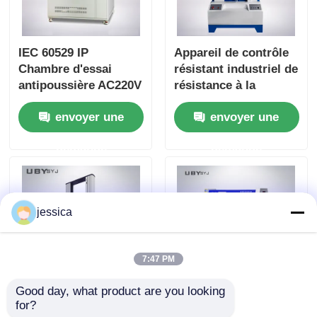
IEC 60529 IP
Appareil de contrôle
Chambre d'essai
résistant industriel de
antipoussière AC220V
résistance à la
pour vérifier la
traction UP-2003 avec
envoyer une
envoyer une
protection contre la
la conception à
poussière
double colonne
demande
demande
jessica
7:47 PM
Good day, what product are you looking 
Équipement d'essai
UP-6200 chambre de
for?
de flexion par
test UV accélérée de