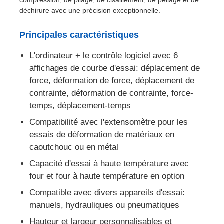
déchirure avec une précision exceptionnelle.
Visite d'usine
Principales caractéristiques
L'ordinateur + le contrôle logiciel avec 6
Contrôle de la qualité
affichages de courbe d'essai: déplacement de
force, déformation de force, déplacement de
Contact
contrainte, déformation de contrainte, force-
temps, déplacement-temps
Compatibilité avec l'extensomètre pour les
Demande de soumission
essais de déformation de matériaux en
caoutchouc ou en métal
Équipement d'essai en laboratoire
Capacité d'essai à haute température avec
four et four à haute température en option
Chambre d'essai environnemental
Compatible avec divers appareils d'essai:
manuels, hydrauliques ou pneumatiques
Machine de test universelle
Hauteur et largeur personnalisables et