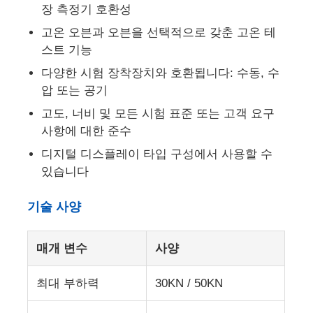
장 측정기 호환성
고온 오븐과 오븐을 선택적으로 갖춘 고온 테
공장 투어
스트 기능
다양한 시험 장착장치와 호환됩니다: 수동, 수
품질 관리
압 또는 공기
고도, 너비 및 모든 시험 표준 또는 고객 요구
연락처
사항에 대한 준수
디지털 디스플레이 타입 구성에서 사용할 수
있습니다
견적 요청
기술 사양
연구소 시험 장비
매개 변수
사양
환경 테스트 챔버
최대 부하력
30KN / 50KN
범용 테스트 머신