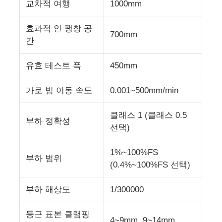
교차적 여행
1000mm
충격 시험기
효과적 인 팽창 공
700mm
간
마모시험기
유효 테스트 폭
450mm
충돌 시험 장비
가로 빔 이동 속도
0.001~500mm/min
클래스 1 (클래스 0.5
신발 테스트 장비
부하 정확성
선택)
건축물 시험 장비
1%~100%FS
부하 범위
(0.4%~100%FS 선택)
패키지 테스트 장비
부하 해상도
1/300000
둥근 표본 클램핑
접착기 시험 장비
4~9mm, 9~14mm