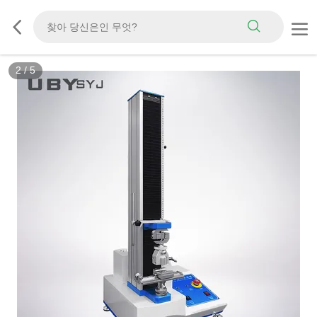
2
/
5