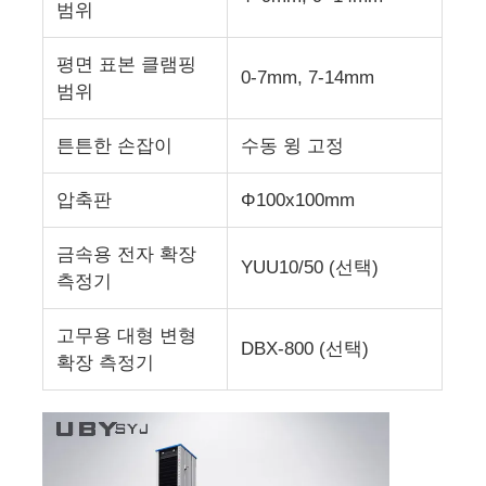
범위
직물 시험기
평면 표본 클램핑
0-7mm, 7-14mm
범위
온습도 제어기
튼튼한 손잡이
수동 윙 고정
경도계
압축판
Φ100x100mm
금속용 전자 확장
YUU10/50 (선택)
측정기
고무용 대형 변형
DBX-800 (선택)
확장 측정기