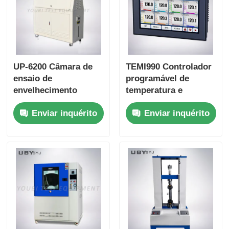
UP-6200 Câmara de
TEMI990 Controlador
ensaio de
programável de
envelhecimento
temperatura e
acelerado com
umidade de alta
Enviar inquérito
Enviar inquérito
lâmpadas UVA 340
precisão com ecrã
SUS#304 aço
TFT colorido de 7
inoxidável e 95% R.H.
polegadas e entrada
Sistema de simulação
PT100 de 3 canais
solar
para precisão de ±
0,2oC