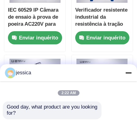
IEC 60529 IP Câmara
Verificador resistente
de ensaio à prova de
industrial da
poeira AC220V para
resistência à tração
verificação da
UP-2003 com projeto
Enviar inquérito
Enviar inquérito
proteção contra
duplo da coluna
poeira
jessica
2:22 AM
Good day, what product are you looking 
for?
Equipamento de
UP-6200 Advanced UV
ensaio de curvatura
Acelerated Aging Test
por corte de casca de
Chamber SUS304