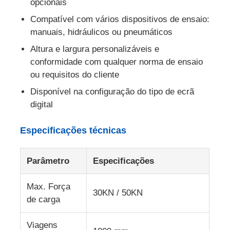
opcionais
Compatível com vários dispositivos de ensaio:
Máquina de teste de impacto
manuais, hidráulicos ou pneumáticos
Altura e largura personalizáveis e
Máquina de testes da abrasão
conformidade com qualquer norma de ensaio
ou requisitos do cliente
Disponível na configuração do tipo de ecrã
equipamento de teste de borracha
digital
Equipamento de teste de calçados
Especificações técnicas
Equipamento de ensaio de materiais de construção
Parâmetro
Especificações
Max. Força
Equipamento de ensaio de embalagens
30KN / 50KN
de carga
Equipamento de ensaio de adesivos
Viagens