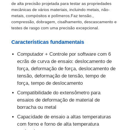
de alta precisão projetada para testar as propriedades
mecânicas de vários materiais, incluindo metais, não-
metais, compósitos e polímeros.Faz tensão.,
Fábrica
compressão, dobragem, cisalhamento, descascamento e
testes de rasgo com uma precisão excepcional.
Controle de Qualidade
Características fundamentais
Fale Conosco
Computador + Controle por software com 6
ecrãs de curva de ensaio: deslocamento de
força, deformação de força, deslocamento de
Pedir um orçamento
tensão, deformação de tensão, tempo de
força, tempo de deslocamento
Equipamento de testes do laboratório
Compatibilidade do extensômetro para
ensaios de deformação de material de
borracha ou metal
Câmara de Teste Ambiental
Capacidade de ensaio a altas temperaturas
com forno e forno de alta temperatura
Máquina de teste universal