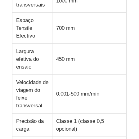
1000 mm
transversais
máquina de teste de tecido
Espaço
Tensile
700 mm
Controlador da temperatura e da umidade
Efectivo
Largura
verificador da dureza
efetiva do
450 mm
ensaio
Velocidade de
viagem do
0.001-500 mm/min
feixe
transversal
Precisão da
Classe 1 (classe 0,5
carga
opcional)