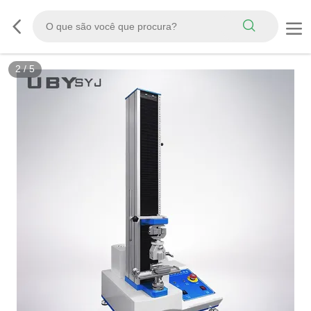
2
/
5