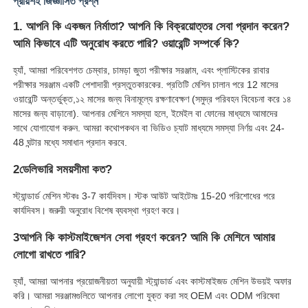
প্রায়শই জিজ্ঞাসিত প্রশ্ন
1. আপনি কি একজন নির্মাতা? আপনি কি বিক্রয়োত্তর সেবা প্রদান করেন?
আমি কিভাবে এটি অনুরোধ করতে পারি? ওয়ারেন্টি সম্পর্কে কি?
হ্যাঁ, আমরা পরিবেশগত চেম্বার, চামড়া জুতা পরীক্ষার সরঞ্জাম, এবং প্লাস্টিকের রাবার
পরীক্ষার সরঞ্জাম একটি পেশাদারী প্রস্তুতকারকের. প্রতিটি মেশিন চালান পরে 12 মাসের
ওয়ারেন্টি অন্তর্ভুক্ত,১২ মাসের জন্য বিনামূল্যে রক্ষণাবেক্ষণ (সমুদ্র পরিবহন বিবেচনা করে ১৪
মাসের জন্য বাড়ানো). আপনার মেশিনে সমস্যা হলে, ইমেইল বা ফোনের মাধ্যমে আমাদের
সাথে যোগাযোগ করুন. আমরা কথোপকথন বা ভিডিও চ্যাট মাধ্যমে সমস্যা নির্ণয় এবং 24-
48 ঘন্টার মধ্যে সমাধান প্রদান করবে.
2ডেলিভারি সময়সীমা কত?
স্ট্যান্ডার্ড মেশিন স্টকঃ 3-7 কার্যদিবস। স্টক আউট আইটেমঃ 15-20 পরিশোধের পরে
কার্যদিবস। জরুরী অনুরোধ বিশেষ ব্যবস্থা গ্রহণ করে।
3আপনি কি কাস্টমাইজেশন সেবা গ্রহণ করেন? আমি কি মেশিনে আমার
লোগো রাখতে পারি?
হ্যাঁ, আমরা আপনার প্রয়োজনীয়তা অনুযায়ী স্ট্যান্ডার্ড এবং কাস্টমাইজড মেশিন উভয়ই অফার
করি। আমরা সরঞ্জামগুলিতে আপনার লোগো যুক্ত করা সহ OEM এবং ODM পরিষেবা