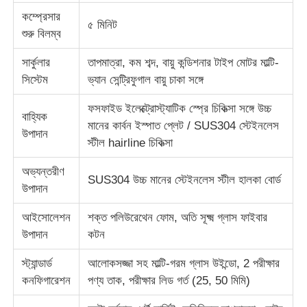
কম্প্রেসার
৫ মিনিট
শুরু বিলম্ব
ইমপ্যাক্ট টেস্টিং মেশিন
সার্কুলার
তাপমাত্রা, কম শব্দ, বায়ু কন্ডিশনার টাইপ মোটর মাল্টি-
সিস্টেম
ভ্যান সেন্ট্রিফুগাল বায়ু চাকা সঙ্গে
ঘর্ষণ পরীক্ষার যন্ত্র
ফসফাইড ইলেক্ট্রোস্ট্যাটিক স্প্রে চিকিত্সা সঙ্গে উচ্চ
বাহ্যিক
রাবার পরীক্ষার সরঞ্জাম
মানের কার্বন ইস্পাত প্লেট / SUS304 স্টেইনলেস
উপাদান
স্টীল hairline চিকিত্সা
পাদুকা পরীক্ষার সরঞ্জাম
অভ্যন্তরীণ
SUS304 উচ্চ মানের স্টেইনলেস স্টীল হালকা বোর্ড
উপাদান
নির্মাণ সামগ্রী পরীক্ষার সরঞ্জাম
আইসোলেশন
শক্ত পলিউরেথেন ফোম, অতি সূক্ষ্ম গ্লাস ফাইবার
উপাদান
কটন
প্যাকেজিং পরীক্ষা সরঞ্জাম
স্ট্যান্ডার্ড
আলোকসজ্জা সহ মাল্টি-গরম গ্লাস উইন্ডো, 2 পরীক্ষার
কনফিগারেশন
পণ্য তাক, পরীক্ষার লিড গর্ত (25, 50 মিমি)
আঠালো পরীক্ষার সরঞ্জাম