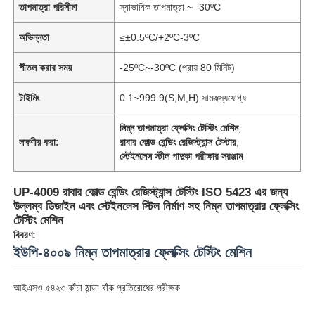
তাপমাত্রা পরিসীমা
স্বাভাবিক তাপমাত্রা ~ -30ºC
অভিন্নতা
≤±0.5ºC/+2ºC-3ºC
শীতল করার সময়
-25ºC~-30ºC (প্রায় 80 মিনিট)
টাইমিং
0.1~999.9(S,M,H) সামঞ্জস্যযোগ্য
নিম্ন তাপমাত্রা ফ্লেক্সিং টেস্টিং মেশিন
,
লক্ষণীয় করা:
রাবার কোল্ড বেন্ডিং রেজিস্ট্যান্স টেস্টার
,
স্টেইনলেস স্টীল পাদুকা পরীক্ষার সরঞ্জাম
UP-4009 রাবার কোল্ড বেন্ডিং রেজিস্ট্যান্স টেস্টিং ISO 5423 এর জন্য
উল্লম্ব ডিজাইন এবং স্টেইনলেস স্টিল নির্মাণ সহ নিম্ন তাপমাত্রার ফ্লেক্সিং
টেস্টিং মেশিন
বিবরণ:
ইউপি-৪০০৯ নিম্ন তাপমাত্রার ফ্লেক্সিং টেস্টিং মেশিন
আইএসও ৫৪২৩ কাঁচা ঠান্ডা বাঁক প্রতিরোধের পরীক্ষক