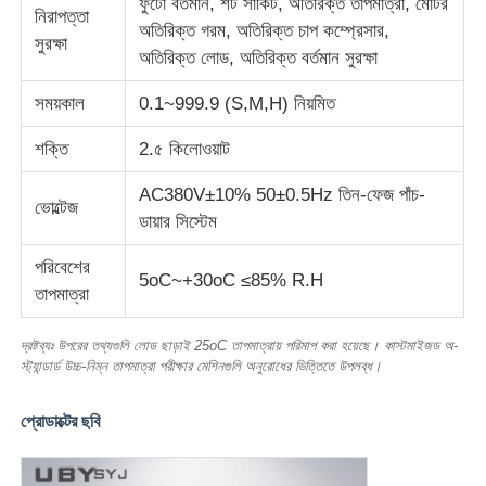
ফুটো বর্তমান, শর্ট সার্কিট, অতিরিক্ত তাপমাত্রা, মোটর
নিরাপত্তা
অতিরিক্ত গরম, অতিরিক্ত চাপ কম্প্রেসার,
সুরক্ষা
ফ্যাব্রিক টেস্টিং মেশিন
অতিরিক্ত লোড, অতিরিক্ত বর্তমান সুরক্ষা
সময়কাল
0.1~999.9 (S,M,H) নিয়মিত
তাপমাত্রা এবং আর্দ্রতা নিয়ন্ত্রক
শক্তি
2.৫ কিলোওয়াট
কঠোরতা পরীক্ষক
AC380V±10% 50±0.5Hz তিন-ফেজ পাঁচ-
ভোল্টেজ
ডায়ার সিস্টেম
পরিবেশের
5oC~+30oC ≤85% R.H
তাপমাত্রা
দ্রষ্টব্যঃ উপরের তথ্যগুলি লোড ছাড়াই 25oC তাপমাত্রায় পরিমাপ করা হয়েছে। কাস্টমাইজড অ-
স্ট্যান্ডার্ড উচ্চ-নিম্ন তাপমাত্রা পরীক্ষার মেশিনগুলি অনুরোধের ভিত্তিতে উপলব্ধ।
প্রোডাক্টের ছবি