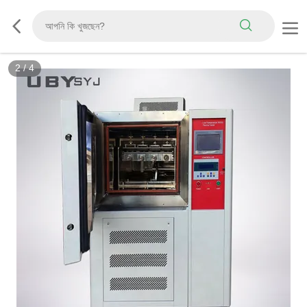
2
/
4