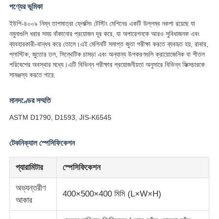
পণ্যের ভূমিকা
ইউপি-৪০০৯ নিম্ন তাপমাত্রা ফ্লেক্সিং টেস্টিং মেশিনের একটি উল্লম্ব নকশা রয়েছে যা
নমুনাগুলি ধরার সময় বাঁকানোর প্রয়োজন দূর করে, যা অপারেশনকে আরও সুবিধাজনক এবং
ব্যবহারকারী-বান্ধব করে তোলে।এই মেশিনটি সমাপ্ত জুতা পরীক্ষা করতে ব্যবহৃত হয়, রাবার,
প্লাস্টিক, জুতোর তল, সিন্থেটিক চামড়া এবং অন্যান্য উপকরণগুলি ক্রায়োজেনিক বা শীতল
পরিবেশের অবস্থার মধ্যে।এটি বিভিন্ন পরীক্ষার প্রয়োজনীয়তা অনুসারে বিভিন্ন ফিক্সচারকে
সামঞ্জস্য করতে পারে.
মানদণ্ডের সম্মতি
ASTM D1790, D1593, JIS-K6545
টেকনিক্যাল স্পেসিফিকেশন
বাড়ি
প্যারামিটার
স্পেসিফিকেশন
পণ্য
অভ্যন্তরীণ
400×500×400 মিমি (L×W×H)
আকার
আমাদের সম্পর্কে