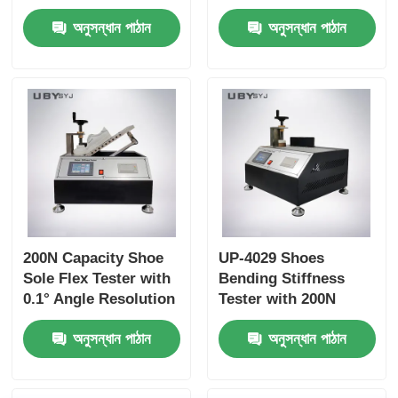
Bottle, 75 ±5cpm
with 6pcs Testing
অনুসন্ধান পাঠান
অনুসন্ধান পাঠান
Bottles Holder Speed,
Bottle for Footwear
and 30±1 mm Bottle
EN ISO 20344 SATRA
Mouth Diameter for
TM172 Compliance
Leather and Textile
200N Capacity Shoe
UP-4029 Shoes
Sole Flex Tester with
Bending Stiffness
0.1° Angle Resolution
Tester with 200N
and Adjustable
Capacity Adjustable
অনুসন্ধান পাঠান
অনুসন্ধান পাঠান
Bending Speed for
Bending Speed and
Footwear Quality
High Precision Angle
Control
Resolution for