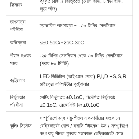
প্রকৃত চাহিদার ভিত্তিতে (সোল ভাঁজ, চামড়া ভাঁজ,
ফিক্সচার
জুতা ভাঁজ)
কারখানা ভ্রমণ
তাপমাত্রা
স্বাভাবিক তাপমাত্রা ~ -৩০ ডিগ্রি সেলসিয়াস
পরিসীমা
মান নিয়ন্ত্রণ
অভিন্নতা
≤±0.5oC/+2oC-3oC
শীতল হওয়ার
-২৫ ডিগ্রি সেলসিয়াস থেকে ৩০ ডিগ্রি সেলসিয়াস
আমাদের সাথে যোগাযোগ করুন
সময়
(প্রায় ৮০ মিনিট)
LED ডিজিটাল (তাইওয়ান থেকে) P,I,D +S,S,R
উদ্ধৃতির জন্য আবেদন
কন্ট্রোলার
মাইক্রো কম্পিউটার কন্ট্রোলার
ল্যাব টেস্টিং ইকুইপমেন্ট
নির্ভুলতার
সেটিং নির্ভুলতাঃ ±0.1oC, নির্দেশিত নির্ভুলতাঃ
পরিসীমা
±0.1oC, রেজোলিউশনঃ ±0.1oC
এনভায়রনমেন্টাল টেস্ট চেম্বার
সম্পূর্ণরূপে বন্ধ বায়ু-শীতল এক-পর্যায়ের সংকোচন
কুলিং সিস্টেম
রেফ্রিজারেট মোড / ফরাসি "টাইকং" উত্স / সম্পূর্ণরূপে
বন্ধ বায়ু-শীতল পুনরায় সংকোচন রেফ্রিজারেট মোড
ইউনিভার্সাল টেস্টিং মেশিন