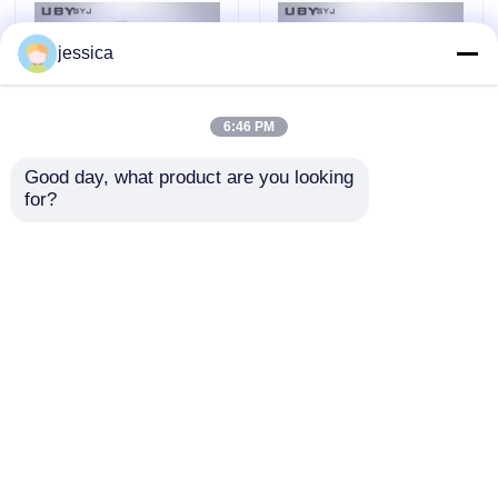
Footwear Testing
jessica
6:46 PM
Good day, what product are you looking 
for?
UP-4017 Safety Shoes
Safety Footwear
Impact Resistance
Impact Tester with
Tester with 200 ± 2 J
200 ± 2 J Impact
Impact Energy and
Energy and
অনুসন্ধান পাঠান
অনুসন্ধান পাঠান
Anti-Rebound Device
Adjustable Drop
EN ISO 20344
Height 0-1200mm EN
Compliant
ISO 20344 Compliant
বাড়ি
আমাদের সম্পর্কে
আমাদের সাথে যোগাযোগ করুন
Desktop Site
সাইট ম্যাপ
গোপনীয়তা নীতি