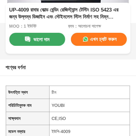
UP-4009 রাবার কোল্ড বেন্ডিং রেজিস্ট্যান্স টেস্টিং ISO 5423 এর
জন্য উল্লম্ব ডিজাইন এবং স্টেইনলেস স্টিল নির্মাণ সহ নিম্ন
তাপমাত্রার ফ্লেক্সিং টেস্টিং মেশিন
MOQ：1 ইউনিট
মূল্য：আলোচনা সাপেক্ষ
এখন চ্যাট করুন
ভালো দাম
পণ্যের বর্ণনা
উৎপত্তি স্থল
চীন
পরিচিতিমুলক নাম
YOUBI
সাক্ষ্যদান
CE,ISO
মডেল নম্বার
ইউপি-4009