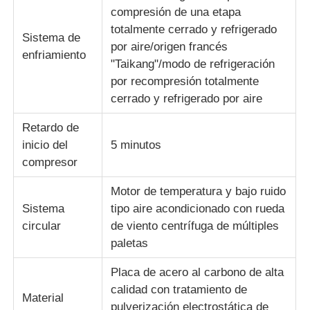
compresión de una etapa
totalmente cerrado y refrigerado
máquina de prueba de tela
Sistema de
por aire/origen francés
enfriamiento
"Taikang"/modo de refrigeración
Regulador de la temperatura y de la humedad
por recompresión totalmente
cerrado y refrigerado por aire
probador de la dureza
Retardo de
inicio del
5 minutos
compresor
Motor de temperatura y bajo ruido
Sistema
tipo aire acondicionado con rueda
circular
de viento centrífuga de múltiples
paletas
Placa de acero al carbono de alta
calidad con tratamiento de
Material
pulverización electrostática de