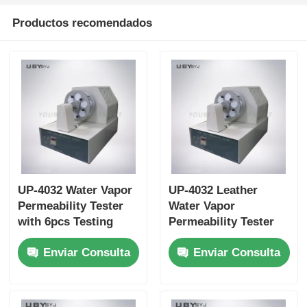
Productos recomendados
UP-4032 Water Vapor
UP-4032 Leather
Permeability Tester
Water Vapor
with 6pcs Testing
Permeability Tester
Bottle, 75 ±5cpm
with 6pcs Testing
Enviar Consulta
Enviar Consulta
Bottles Holder Speed,
Bottle for Footwear
and 30±1 mm Bottle
EN ISO 20344 SATRA
Mouth Diameter for
TM172 Compliance
Leather and Textile