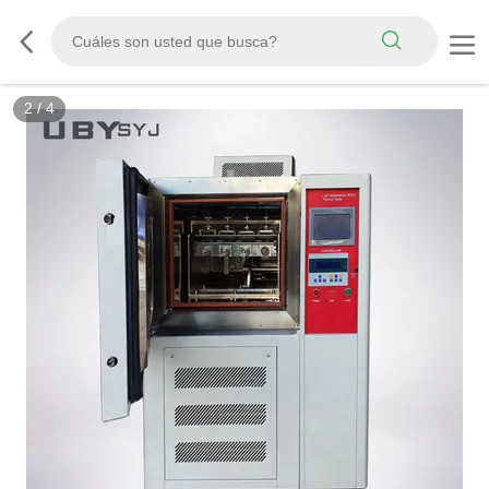
3
/
4