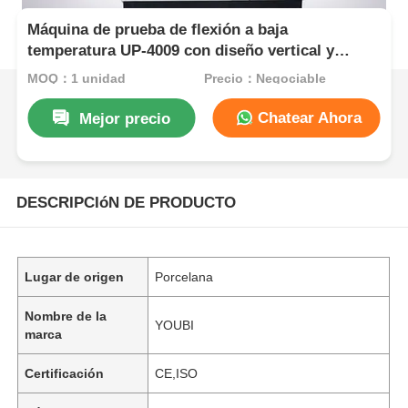
Máquina de prueba de flexión a baja
temperatura UP-4009 con diseño vertical y
construcción de acero inoxidable para pruebas
MOQ：1 unidad
Precio：Negociable
de resistencia a la flexión en frío de caucho ISO
5423
Chatear Ahora
Mejor precio
DESCRIPCIóN DE PRODUCTO
Lugar de origen
Porcelana
Nombre de la
YOUBI
marca
Certificación
CE,ISO