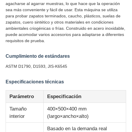
agacharse al agarrar muestras, lo que hace que la operación
sea más conveniente y fácil de usar. Esta máquina se utiliza
para probar zapatos terminados, caucho, plásticos, suelas de
Visita a la fábrica
zapatos, cuero sintético y otros materiales en condiciones
ambientales criogénicas o frías. Construido en acero inoxidable,
puede acomodar varios accesorios para adaptarse a diferentes
Control de Calidad
requisitos de prueba.
Contacto
Cumplimiento de estándares
ASTM D1790, D1593, JIS-K6545
Solicitar una cotización
Especificaciones técnicas
Equipo de la prueba de laboratorio
Parámetro
Especificación
Tamaño
400×500×400 mm
Cámara de pruebas ambientales
interior
(largo×ancho×alto)
Basado en la demanda real
Máquina de prueba universal