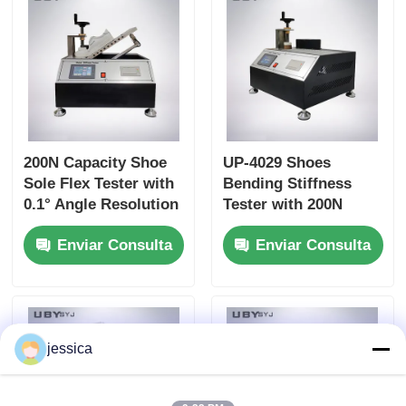
200N Capacity Shoe
UP-4029 Shoes
Sole Flex Tester with
Bending Stiffness
0.1° Angle Resolution
Tester with 200N
and Adjustable
Capacity Adjustable
Enviar Consulta
Enviar Consulta
Bending Speed for
Bending Speed and
Footwear Quality
High Precision Angle
Control
Resolution for
Footwear Testing
jessica