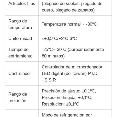
Artículos fijos
(plegado de suelas, plegado de
cuero, plegado de zapatos)
Máquina de prueba de impacto
Rango de
Temperatura normal ~ -30ºC
temperatura
Máquina de prueba de la abrasión
Uniformidad
≤±0,5ºC/+2ºC-3ºC
equipo de prueba de goma
Tiempo de
-25ºC~-30ºC (aproximadamente
enfriamiento
80 minutos)
Equipos de prueba de calzado
Controlador de microordenador
Controlador
LED digital (de Taiwán) P,I,D
+S,S,R
Equipo de ensayo de materiales de construcción
Precisión de ajuste: ±0,1ºC,
Rango de
Equipo de ensayo de envases
Precisión dirigida: ±0,1ºC,
precisión
Resolución: ±0,1ºC
Equipo de ensayo de adhesivos
Modo de refrigeración por