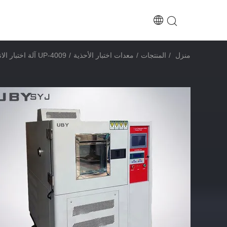
منزل
/
المنتجات
/
معدات اختبار الأحذية
/
UP-4009 آلة اختبار الانحناء منخفضة درجة الحرارة مع تصميم عمودي وبناء الفولاذ المقاوم للصدأ لاختبار مقاومة المطاط للإنحناء البارد ISO 5423