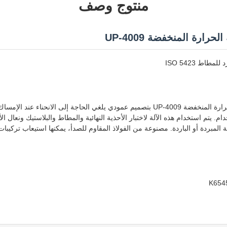
منتوج وصف
حرارة المنخفضة UP-4009
مطاط ISO 5423
تتميز آلة اختبار الثني بدرجة الحرارة المنخفضة UP-4009 بتصميم عمودي يلغي الحاجة إلى ا
. يتم استخدام هذه الآلة لاختبار الأحذية النهائية والمطاط والبلاستيك ونعال ال
 المبردة أو الباردة. مصنوعة من الفولاذ المقاوم للصدأ، يمكنها استيعاب تركيب