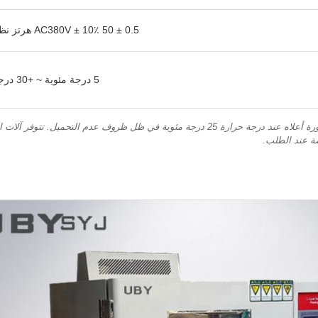
AC380V ± 10٪ 50 ± 0.5 هرتز نظام خمس أسلاك ثلاثي الطور
5 درجة مئوية ~ +30 درجة مئوية ≥85% رطوبة نسبية
ملاحظة: تم قياس البيانات المذكورة أعلاه عند درجة حرارة 25 درجة مئوية في ظل ظروف عدم التح
ة عند الطلب.