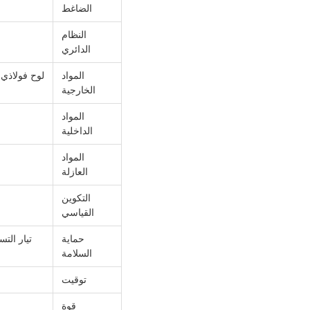
الضاغط
النظام
الدائري
المواد
لوح فولاذي 
الخارجية
المواد
الداخلية
المواد
العازلة
التكوين
القياسي
حماية
تيار الت
السلامة
توقيت
قوة