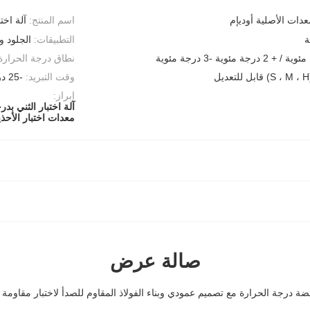
عدات الأصلية أوديإم
اسم المنتج:
آلة اخت
ة
التطبيقات:
الجلود و
نطاق درجة الحرارة
وقت التبريد:
-25 درجة مئوية ~ -30 درجة مئوية (حوالي 80 دقيقة)
إبراز:
آلة اختبار الثني ب
معدات اختبار الأحذي
صالة عرض