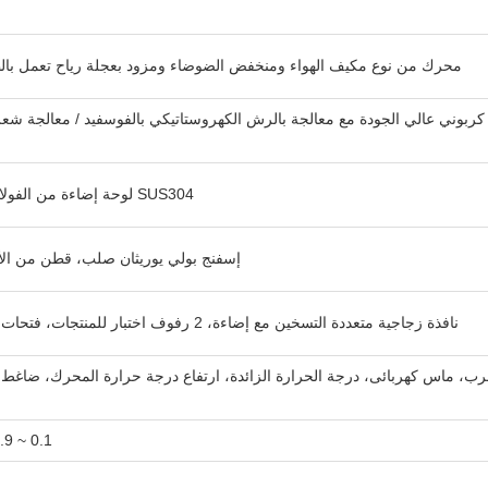
محرك من نوع مكيف الهواء ومنخفض الضوضاء ومزود بعجلة رياح تعمل بال
كربوني عالي الجودة مع معالجة بالرش الكهروستاتيكي بالفوسفيد / معالجة شعر
SUS304 لوحة إضاءة من الفولاذ المقاوم للصدأ عالية الجودة
إسفنج بولي يوريثان صلب، قطن من الألي
نافذة زجاجية متعددة التسخين مع إضاءة، 2 رفوف اختبار للمنتجات، فتحات موصلات اختبار (25، 50 مم)
سرب، ماس كهربائى، درجة الحرارة الزائدة، ارتفاع درجة حرارة المحرك، ضاغط ا
0.1 ~ 999.9 (S، M، H) قابل للتعديل