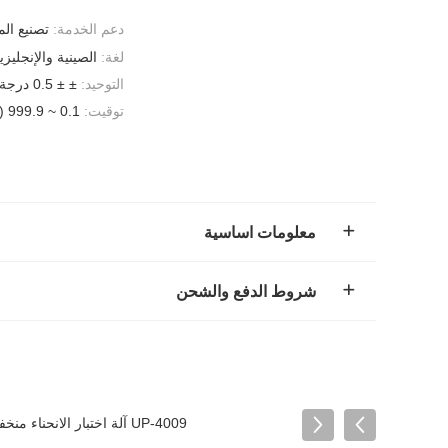
دعم الخدمة:
تصنيع الم
لغة:
الصينية والإنجليزي
التوحيد:
± ± 0.5 درجة مئوية / + 2 درجة مئوية -3 درجة مئوية
توقيت:
0.1 ~ 999.9 (S ، M ، H) قابل للتعديل
معلومات اساسية
شروط الدفع والشحن
UP-4009 آلة اختبار الانحناء منخفضة درجة الحرارة مع تصميم عمودي وبناء الفولاذ المقاوم للصدأ لاختبار مقاومة المطاط للإنحناء البارد ISO 5423