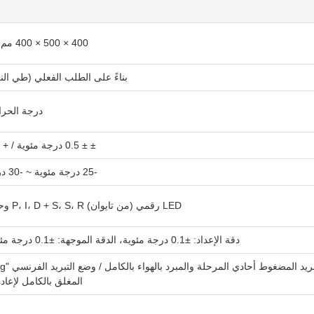
400 × 500 × 400 مم (الطول × العرض × الارتفاع)
بناءً على الطلب الفعلي (طي الن
درجة الحرارة العا
± ± 0.5 درجة مئوية / + 2 درجة مئوية -3 درجة مئوية
-25 درجة مئوية ~ -30 درجة مئوية (حوالي 80 دقيقة)
LED رقمي (من تايوان) P، I، D + S، S، R وحدة تحكم الحواسيب الصغيرة
دقة الإعداد: ±0.1 درجة مئوية، الدقة الموجهة: ±0.1 درجة مئوية، الدقة: ±0.1 درجة مئوية
المغلق بالكامل لإعادة