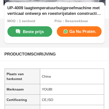
UP-4009 laagtemperatuurbuigproefmachine met
verticaal ontwerp en roestvrijstalen constructie
voor rubber koudbuigweerstandstesten ISO
MOQ：1 eenheid
Prijs：Bespreekbaar
5423
Ga Nu Praten.
Beste prijs
PRODUCTOMSCHRIJVING
Plaats van
China
herkomst
Merknaam
YOUBI
Certificering
CE,ISO