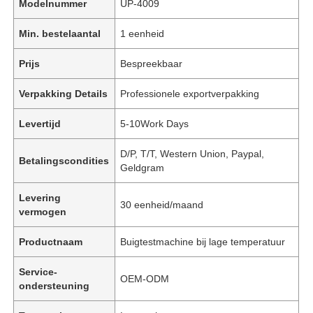
Modelnummer
UP-4009
Min. bestelaantal
1 eenheid
Prijs
Bespreekbaar
Verpakking Details
Professionele exportverpakking
Levertijd
5-10Work Days
D/P, T/T, Western Union, Paypal,
Betalingscondities
Geldgram
Levering
30 eenheid/maand
vermogen
Productnaam
Buigtestmachine bij lage temperatuur
Service-
OEM-ODM
ondersteuning