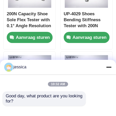
200N Capacity Shoe
UP-4029 Shoes
Sole Flex Tester with
Bending Stiffness
0.1° Angle Resolution
Tester with 200N
and Adjustable
Capacity Adjustable
Aanvraag sturen
Aanvraag sturen
Bending Speed for
Bending Speed and
Footwear Quality
High Precision Angle
Control
Resolution for
Footwear Testing
jessica
10:32 AM
Good day, what product are you looking 
for?
UP-4017 Safety Shoes
Safety Footwear
Impact Resistance
Impact Tester with