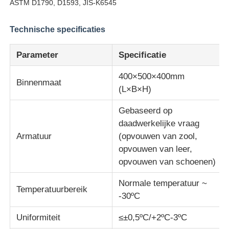
ASTM D1790, D1593, JIS-K6545
Fabrieksreis
Technische specificaties
Parameter
Specificatie
Kwaliteitscontrole
400×500×400mm
Binnenmaat
(L×B×H)
Contacteer ons
Gebaseerd op
daadwerkelijke vraag
Vraag een offerte aan
Armatuur
(opvouwen van zool,
opvouwen van leer,
Laboratorium het Testen Materiaal
opvouwen van schoenen)
Normale temperatuur ~
Temperatuurbereik
Milieutestkamer
-30ºC
Uniformiteit
≤±0,5ºC/+2ºC-3ºC
Universele testmachine