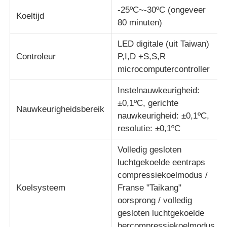
-25ºC~-30ºC (ongeveer
Koeltijd
80 minuten)
Impact testmachine
LED digitale (uit Taiwan)
Controleur
P,I,D +S,S,R
Schuring het testen Machine
microcomputercontroller
Instelnauwkeurigheid:
rubber het testen materiaal
±0,1ºC, gerichte
Nauwkeurigheidsbereik
nauwkeurigheid: ±0,1ºC,
Apparatuur voor het testen van schoenen
resolutie: ±0,1ºC
Volledig gesloten
Gebouwmaterialen-testapparatuur
luchtgekoelde eentraps
compressiekoelmodus /
Verpakkingstestapparatuur
Koelsysteem
Franse "Taikang"
oorsprong / volledig
gesloten luchtgekoelde
Testapparatuur voor kleefstoffen
hercompressiekoelmodus