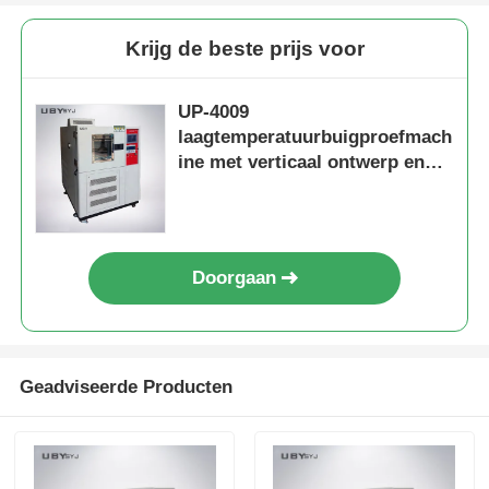
Krijg de beste prijs voor
UP-4009
laagtemperatuurbuigproefmach
ine met verticaal ontwerp en
roestvrijstalen constructie voor
rubber
koudbuigweerstandstesten ISO
5423
Doorgaan
Geadviseerde Producten