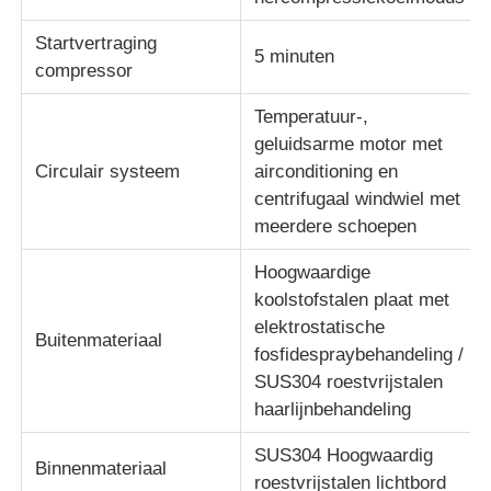
Startvertraging
stof testmachine
5 minuten
compressor
Temperatuur-,
Temperatuur en Vochtigheidscontrolemechanisme
geluidsarme motor met
Circulair systeem
airconditioning en
hardheidsmeetapparaat
centrifugaal windwiel met
meerdere schoepen
Hoogwaardige
koolstofstalen plaat met
elektrostatische
Buitenmateriaal
fosfidespraybehandeling /
SUS304 roestvrijstalen
haarlijnbehandeling
SUS304 Hoogwaardig
Binnenmateriaal
roestvrijstalen lichtbord