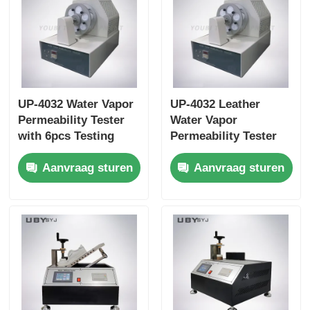
UP-4032 Water Vapor
UP-4032 Leather
Permeability Tester
Water Vapor
with 6pcs Testing
Permeability Tester
Bottle, 75 ±5cpm
with 6pcs Testing
Aanvraag sturen
Aanvraag sturen
Bottles Holder Speed,
Bottle for Footwear
and 30±1 mm Bottle
EN ISO 20344 SATRA
Mouth Diameter for
TM172 Compliance
Leather and Textile