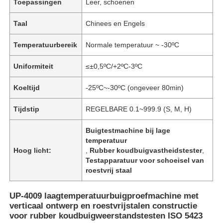
Toepassingen
Leer, schoenen
Taal
Chinees en Engels
Temperatuurbereik
Normale temperatuur ~ -30ºC
Uniformiteit
≤±0,5ºC/+2ºC-3ºC
Koeltijd
-25ºC~-30ºC (ongeveer 80min)
Tijdstip
REGELBARE 0.1~999.9 (S, M, H)
Buigtestmachine bij lage
temperatuur
Hoog licht:
,
Rubber koudbuigvastheidstester
,
Testapparatuur voor schoeisel van
roestvrij staal
UP-4009 laagtemperatuurbuigproefmachine met
verticaal ontwerp en roestvrijstalen constructie
voor rubber koudbuigweerstandstesten ISO 5423