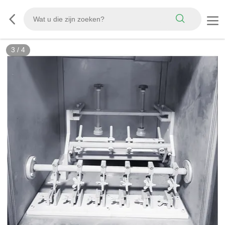
4
/
4