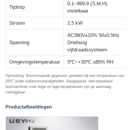
0,1~999,9 (S,M,H)
Tijdstip
instelbaar
Stroom
2,5 kW
AC380V±10% 50±0,5Hz
Spanning
Driefasig
vijfdraadssysteem
Omgevingstemperatuur
5ºC~+30ºC ≤85% RH
Opmerking: Bovenstaande gegevens gemeten bij een temperatuur van
25ºC onder nullastomstandigheden. Aangepaste, niet-standaard
testmachines voor hoge en lage temperaturen zijn op aanvraag
verkrijgbaar.
Productafbeeldingen