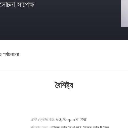
োচনা সাপেক্ষ
ও পর্যালোচনা
বৈশিষ্ট্য
টেস্ট প্লেটের গতি:
60,70 rpm বা নির্দিষ্ট
পরীক্ষার টুকরা:
বাইরের ব্যাস 108 মিমি, ভিতরে ব্যাস 8 মিমি