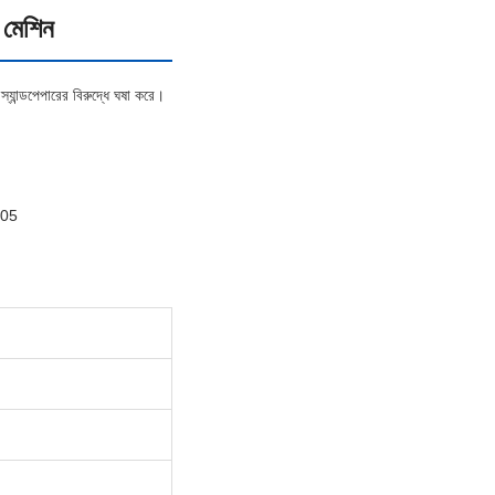
 মেশিন
স্যান্ডপেপারের বিরুদ্ধে ঘষা করে।
005