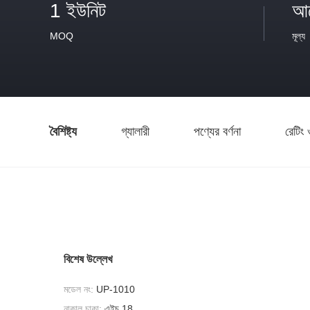
1 ইউনিট
আল
MOQ
মূল্য
বৈশিষ্ট্য
গ্যালারী
পণ্যের বর্ণনা
রেটিং 
বিশেষ উল্লেখ
মডেল নং:
UP-1010
নাকাল চাকা:
এইচ 18