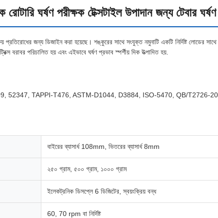
রোটারি ঘর্ষণ পরীক্ষক টেক্সটাইল উপাদান জন্য টেবার ঘর্ষণ
ষয় প্রতিরোধের জন্য ডিজাইন করা হয়েছে। শঙ্কুরের সাথে সংযুক্ত নমুনাটি একটি নির্দিষ্ট লোডের সাথে 
িক্স বরাবর পরিচালিত হয় এবং এইভাবে ঘর্ষণ প্রভাব স্পর্শীয় দিক উত্পাদিত হয়.
09, 52347, TAPPI-T476, ASTM-D1044, D3884, ISO-5470, QB/T2726-2
বাইরের ব্যাসার্ধ 108mm, ভিতরের ব্যাসার্ধ 8mm
২৫০ গ্রাম, ৫০০ গ্রাম, ১০০০ গ্রাম
ইলেকট্রনিক ডিসপ্লে 6 ডিজিটের, স্বয়ংক্রিয় বন্ধ
60, 70 rpm বা নির্দিষ্ট