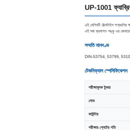
UP-1001 ফ্যাব্রিক 
এই মেশিনটি টেক্সটাইল পণ্যগুলির ক্
এই ঘষা ক্রমাগত শঙ্কু এর জেনারেট্র
সম্মতি মানদণ্ড
DIN-53754, 53799, 531
টেকনিক্যাল স্পেসিফিকেশন
পরীক্ষামূলক টুকরা
লোড
কাউন্টার
পরীক্ষার প্লেটের গতি