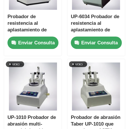
Probador de
UP-6034 Probador de
resistencia al
resistencia al
aplastamiento de
aplastamiento de
tubos de papel UP-
tubos de papel fácil
Enviar Consulta
Enviar Consulta
6034 con múltiples
de usar con interfaz
configuraciones de
de pantalla táctil y
velocidad de prueba,
función de retorno
protección contra
automático
sobrecarga y
cumplimiento de
ISO11093-9
UP-1010 Probador de
Probador de abrasión
abrasión multi-
Taber UP-1010 que