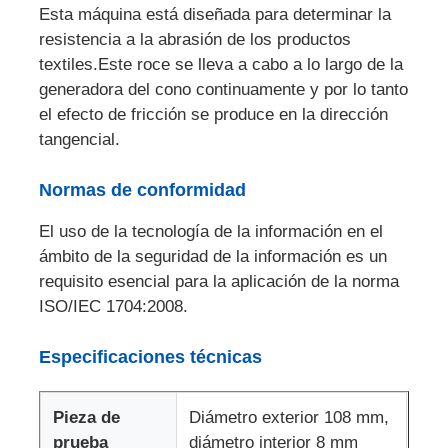
Esta máquina está diseñada para determinar la
resistencia a la abrasión de los productos
Visita a la fábrica
textiles.Este roce se lleva a cabo a lo largo de la
generadora del cono continuamente y por lo tanto
el efecto de fricción se produce en la dirección
Control de Calidad
tangencial.
Contacto
Normas de conformidad
El uso de la tecnología de la información en el
Solicitar una cotización
ámbito de la seguridad de la información es un
requisito esencial para la aplicación de la norma
ISO/IEC 1704:2008.
Equipo de la prueba de laboratorio
Especificaciones técnicas
Cámara de pruebas ambientales
Pieza de
Diámetro exterior 108 mm,
Máquina de prueba universal
prueba
diámetro interior 8 mm