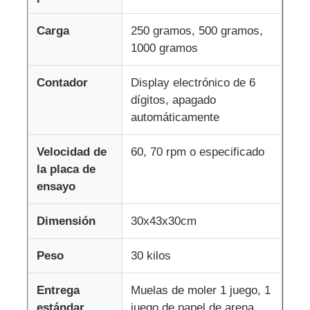
Carga
250 gramos, 500 gramos,
Máquina de prueba de impacto
1000 gramos
Máquina de prueba de la abrasión
Contador
Display electrónico de 6
dígitos, apagado
automáticamente
equipo de prueba de goma
Velocidad de
60, 70 rpm o especificado
Equipos de prueba de calzado
la placa de
ensayo
Equipo de ensayo de materiales de construcción
Dimensión
30x43x30cm
Peso
30 kilos
Equipo de ensayo de envases
Entrega
Muelas de moler 1 juego, 1
Equipo de ensayo de adhesivos
estándar
juego de papel de arena