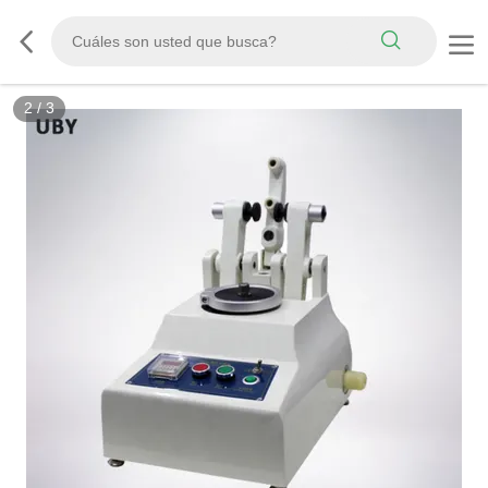
3
/
3