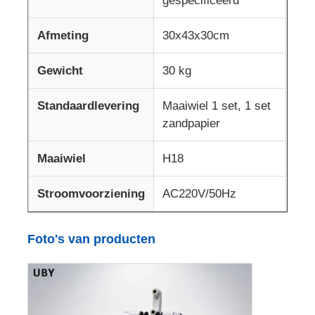
gespecificeerd
Afmeting
30x43x30cm
Impact testmachine
Gewicht
30 kg
Schuring het testen Machine
Standaardlevering
Maaiwiel 1 set, 1 set
zandpapier
rubber het testen materiaal
Maaiwiel
H18
Apparatuur voor het testen van schoenen
Stroomvoorziening
AC220V/50Hz
Gebouwmaterialen-testapparatuur
Foto's van producten
Verpakkingstestapparatuur
Testapparatuur voor kleefstoffen