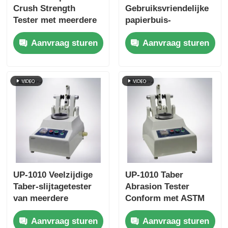
Crush Strength
Gebruiksvriendelijke
Tester met meerdere
papierbuis-
testsnelheidsinstellingen
verbrijzelsterktetester
Aanvraag sturen
Aanvraag sturen
Overbelastingbescherming
met touchscreen-
en ISO11093-9-
interface en
naleving
automatische
retourfunctie
UP-1010 Veelzijdige
UP-1010 Taber
Taber-slijtagetester
Abrasion Tester
van meerdere
Conform met ASTM
materialen, voldoet
D4060, ASTM D1044,
Aanvraag sturen
Aanvraag sturen
aan meerdere
ISO 5470 en JIS