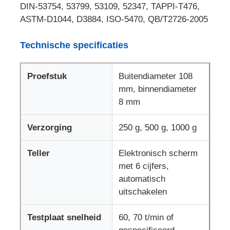
DIN-53754, 53799, 53109, 52347, TAPPI-T476,
ASTM-D1044, D3884, ISO-5470, QB/T2726-2005
Fabrieksreis
Technische specificaties
Kwaliteitscontrole
Proefstuk
Buitendiameter 108
mm, binnendiameter
Contacteer ons
8 mm
Vraag een offerte aan
Verzorging
250 g, 500 g, 1000 g
Teller
Elektronisch scherm
Laboratorium het Testen Materiaal
met 6 cijfers,
automatisch
uitschakelen
Milieutestkamer
Testplaat snelheid
60, 70 t/min of
Universele testmachine