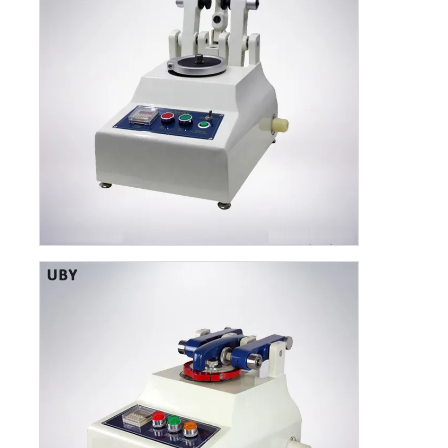
stof testmachine
Temperatuur en Vochtigheidscontrolemechanisme
hardheidsmeetapparaat