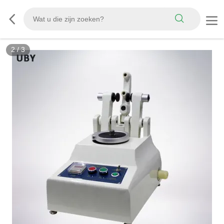
2
/
3