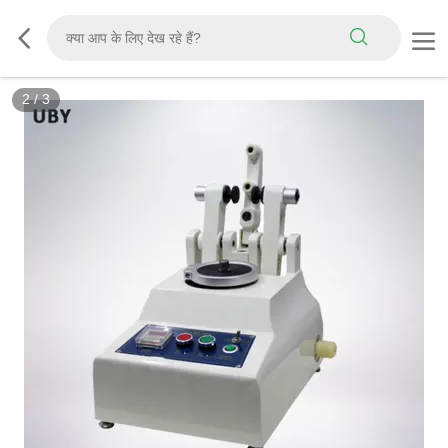
2
/
3