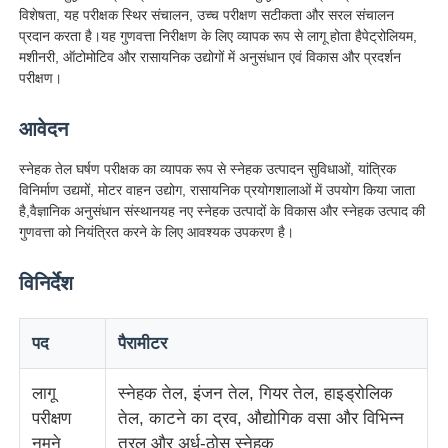
विशेषता, यह परीक्षक स्थिर संचालन, उच्च परीक्षण सटीकता और सरल संचालन
प्रदान करता है।यह गुणवत्ता निरीक्षण के लिए व्यापक रूप से लागू होता हैपेट्रोलियम,
फैक्टरी यात्रा
मशीनरी, ऑटोमोटिव और रासायनिक उद्योगों में अनुसंधान एवं विकास और प्रदर्शन
परीक्षण।
गुणवत्ता नियंत्रण
आवेदन
स्नेहक तेल घर्षण परीक्षक का व्यापक रूप से स्नेहक उत्पादन सुविधाओं, यांत्रिक
हमसे संपर्क करें
विनिर्माण उद्यमों, मोटर वाहन उद्योग, रासायनिक प्रयोगशालाओं में उपयोग किया जाता
है,वैज्ञानिक अनुसंधान संस्थानयह नए स्नेहक उत्पादों के विकास और स्नेहक उत्पाद की
गुणवत्ता को नियंत्रित करने के लिए आवश्यक उपकरण है।
एक बोली का अनुरोध
विनिर्देश
प्रयोगशाला परीक्षण उपकरण
पद
पैरामीटर
पर्यावरण परीक्षण कक्ष
लागू
स्नेहक तेल, इंजन तेल, गियर तेल, हाइड्रोलिक
परीक्षण
तेल, काटने का द्रव, औद्योगिक वसा और विभिन्न
सार्वभौमिक परीक्षण मशीन
नमूने
तरल और अर्ध-ठोस स्नेहक