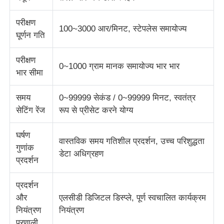
परीक्षण
प्रभाव परीक्षण मशीन
100~3000 आर/मिनट, स्टेपलेस समायोज्य
घूर्णन गति
घर्षण परीक्षण मशीन
परीक्षण
0~1000 ग्राम मानक समायोज्य भार भार
भार सीमा
रबर परीक्षण उपकरण
समय
0~99999 सेकंड / 0~99999 मिनट, स्वतंत्र
सेटिंग रेंज
रूप से प्रीसेट करने योग्य
जूते परीक्षण उपकरण
घर्षण
वास्तविक समय गतिशील प्रदर्शन, उच्च परिशुद्धता
गुणांक
निर्माण सामग्री परीक्षण उपकरण
डेटा अधिग्रहण
प्रदर्शन
पैकेजिंग परीक्षण उपकरण
प्रदर्शन
और
एलसीडी डिजिटल डिस्प्ले, पूर्ण स्वचालित कार्यक्रम
नियंत्रण
नियंत्रण
चिपकने वाला परीक्षण उपकरण
प्रणाली