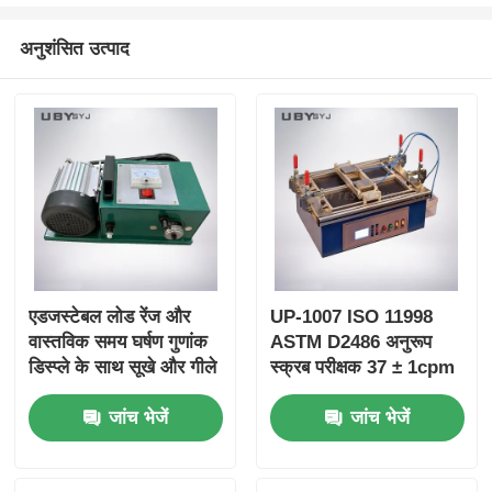
अनुशंसित उत्पाद
एडजस्टेबल लोड रेंज और
UP-1007 ISO 11998
वास्तविक समय घर्षण गुणांक
ASTM D2486 अनुरूप
डिस्प्ले के साथ सूखे और गीले
स्क्रब परीक्षक 37 ± 1cpm
घर्षण परीक्षण के लिए
ब्रश आंदोलन आवृत्ति और
जांच भेजें
जांच भेजें
यूपी-1013 घर्षण परीक्षण
एनोडाइज्ड एल्यूमीनियम शरीर
मशीन
के साथ