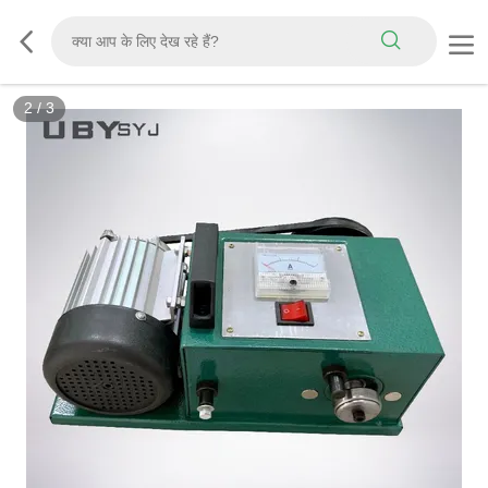
2
/
3