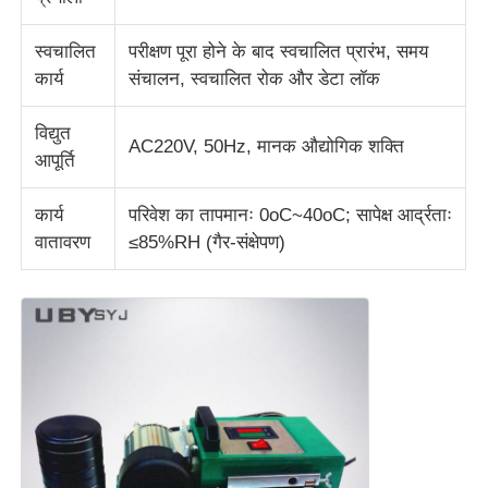
स्वचालित
परीक्षण पूरा होने के बाद स्वचालित प्रारंभ, समय
कपड़ा परीक्षण मशीन
कार्य
संचालन, स्वचालित रोक और डेटा लॉक
तापमान और आर्द्रता नियंत्रक
विद्युत
AC220V, 50Hz, मानक औद्योगिक शक्ति
आपूर्ति
कठोरता परीक्षक
कार्य
परिवेश का तापमानः 0oC~40oC; सापेक्ष आर्द्रताः
वातावरण
≤85%RH (गैर-संक्षेपण)