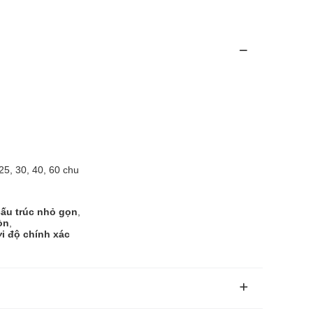
25, 30, 40, 60 chu
cấu trúc nhỏ gọn
,
òn
,
ới độ chính xác