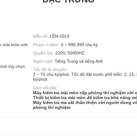
Mẫu số:
LÊN-1013
m mài mòn ướt
Phạm vi đếm:
0 ~ 999.999 chu kỳ
Quyền lực:
220V, 50/60HZ
Ngôn ngữ:
Tiếng Trung và tiếng Anh
rình tùy chọn
Tốc độ di chuyển:
2 ~ 75 chu kỳ/phút; Tốc độ đặt trước phổ biến: 2, 15, 
kỳ/phút
Làm nổi bật:
Máy kiểm tra mài mòn cấp phòng thí nghiệm với 
Thiết bị kiểm tra mài mòn để kiểm tra khả năng m
Máy kiểm tra ma sát thân thiện với người dùng v
phòng thí nghiệm