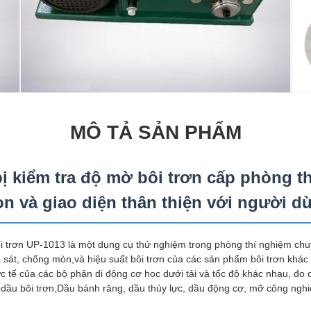
MÔ TẢ SẢN PHẨM
bị kiểm tra độ mờ bôi trơn cấp phòng t
ọn và giao diện thân thiện với người d
i trơn UP-1013 là một dụng cụ thử nghiệm trong phòng thí nghiệm chu
 sát, chống mòn,và hiệu suất bôi trơn của các sản phẩm bôi trơn khá
c tế của các bộ phận di động cơ học dưới tải và tốc độ khác nhau, đo 
ầu bôi trơn,Dầu bánh răng, dầu thủy lực, dầu động cơ, mỡ công nghiệ