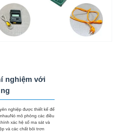
hí nghiệm với
ùng
yên nghiệp được thiết kế để
c nhauNó mô phỏng các điều
chính xác hệ số ma sát và
p và các chất bôi trơn