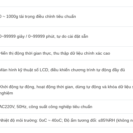
0 ~ 1000g tải trọng điều chỉnh tiêu chuẩn
0~99999 giây / 0~99999 phút, tự do cài đặt sẵn
Hiển thị động thời gian thực, thu thập dữ liệu chính xác cao
Màn hình kỹ thuật số LCD, điều khiển chương trình tự động đầy đủ
Khởi động tự động, hoạt động thời gian, dừng tự động và khóa dữ liệu 
nghiệm
AC220V, 50Hz, công suất công nghiệp tiêu chuẩn
Nhiệt độ môi trường: 0oC ~ 40oC; Độ ẩm tương đối: ≤85%RH (không n