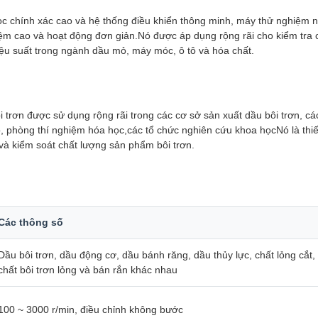
 học chính xác cao và hệ thống điều khiển thông minh, máy thử nghiệm
iệm cao và hoạt động đơn giản.Nó được áp dụng rộng rãi cho kiểm tra 
iệu suất trong ngành dầu mỏ, máy móc, ô tô và hóa chất.
i trơn được sử dụng rộng rãi trong các cơ sở sản xuất dầu bôi trơn, c
, phòng thí nghiệm hóa học,các tổ chức nghiên cứu khoa họcNó là thiết 
và kiểm soát chất lượng sản phẩm bôi trơn.
Các thông số
Dầu bôi trơn, dầu động cơ, dầu bánh răng, dầu thủy lực, chất lỏng cắt
chất bôi trơn lỏng và bán rắn khác nhau
100 ~ 3000 r/min, điều chỉnh không bước