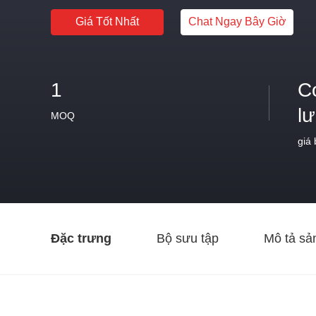
Giá Tốt Nhất
Chat Ngay Bây Giờ
1
C
l
MOQ
giá
Đặc trưng
Bộ sưu tập
Mô tả sả