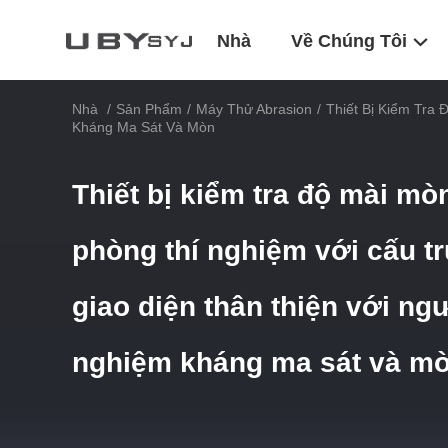
Nhà
Về Chúng Tôi
Nhà
/
Sản Phẩm
/
Máy Thử Abrasion
/
Thiết Bị Kiểm Tra
Kháng Ma Sát Và Mòn
Thiết bị kiểm tra độ mài mò
phòng thí nghiệm với cấu t
giao diện thân thiện với ng
nghiệm kháng ma sát và m