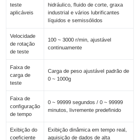
teste
hidráulico, fluido de corte, graxa
aplicáveis
industrial e vários lubrificantes
máquina de teste de tecido
líquidos e semissólidos
Controlador da temperatura e da umidade
Velocidade
100 ~ 3000 r/min, ajustável
de rotação
continuamente
de teste
verificador da dureza
Faixa de
Carga de peso ajustável padrão de
carga de
0 ~ 1000g
teste
Faixa de
0 ~ 99999 segundos / 0 ~ 99999
configuração
minutos, livremente predefinido
de tempo
Exibição do
Exibição dinâmica em tempo real,
coeficiente
aquisição de dados de alta