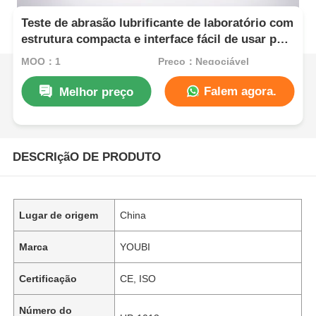
Teste de abrasão lubrificante de laboratório com
estrutura compacta e interface fácil de usar para
ensaios de resistência ao atrito e ao desgaste
MOQ：1
Preço：Negociável
Falem agora.
Melhor preço
DESCRIçãO DE PRODUTO
Lugar de origem
China
Marca
YOUBI
Certificação
CE, ISO
Número do