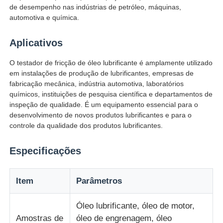
de desempenho nas indústrias de petróleo, máquinas,
automotiva e química.
Máquina de teste de impacto
Aplicativos
Máquina de testes da abrasão
O testador de fricção de óleo lubrificante é amplamente utilizado
em instalações de produção de lubrificantes, empresas de
fabricação mecânica, indústria automotiva, laboratórios
equipamento de teste de borracha
químicos, instituições de pesquisa científica e departamentos de
inspeção de qualidade. É um equipamento essencial para o
desenvolvimento de novos produtos lubrificantes e para o
Equipamento de teste de calçados
controle da qualidade dos produtos lubrificantes.
Especificações
Equipamento de ensaio de materiais de construção
Item
Parâmetros
Equipamento de ensaio de embalagens
Óleo lubrificante, óleo de motor,
Equipamento de ensaio de adesivos
Amostras de
óleo de engrenagem, óleo