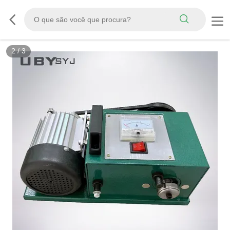
3
/
3