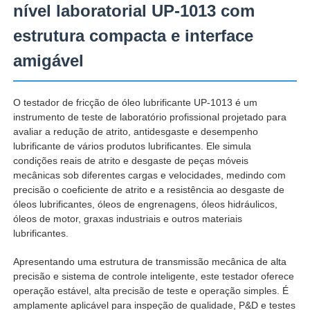
nível laboratorial UP-1013 com
estrutura compacta e interface
Fábrica
amigável
Controle de Qualidade
O testador de fricção de óleo lubrificante UP-1013 é um
instrumento de teste de laboratório profissional projetado para
Fale Conosco
avaliar a redução de atrito, antidesgaste e desempenho
lubrificante de vários produtos lubrificantes. Ele simula
condições reais de atrito e desgaste de peças móveis
Pedir um orçamento
mecânicas sob diferentes cargas e velocidades, medindo com
precisão o coeficiente de atrito e a resistência ao desgaste de
óleos lubrificantes, óleos de engrenagens, óleos hidráulicos,
Equipamento de testes do laboratório
óleos de motor, graxas industriais e outros materiais
lubrificantes.
Câmara de Teste Ambiental
Apresentando uma estrutura de transmissão mecânica de alta
precisão e sistema de controle inteligente, este testador oferece
operação estável, alta precisão de teste e operação simples. É
Máquina de teste universal
amplamente aplicável para inspeção de qualidade, P&D e testes