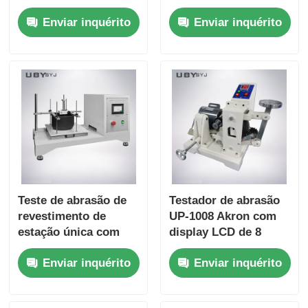
e úmida com faixa de
ISO 11998 e ASTM
Enviar inquérito
Enviar inquérito
carga ajustável e
D2486 com
exibição de
Frequência de
coeficiente de fricção
Movimento da Escova
em tempo real
de 37 ± 1cpm e Corpo
de Alumínio
Anodizado
Teste de abrasão de
Testador de abrasão
revestimento de
UP-1008 Akron com
estação única com
display LCD de 8
curso de 100 mm ± 5
dígitos, ângulo de
Enviar inquérito
Enviar inquérito
mm e velocidade de
inclinação ajustável 0
6,5 ± 0,2 m/min para
~ 45 ° e pesos de
ensaios de
carga duplos 2LB /