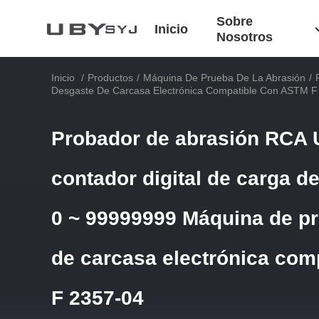
Sobre
Inicio
Nosotros
Inicio
/
Productos
/
Máquina De Prueba De La Abrasión
/
Desgaste De Carcasa Electrónica Compatible Con ASTM F
Probador de abrasión RCA 
contador digital de carga de
0 ~ 99999999 Máquina de p
de carcasa electrónica com
F 2357-04