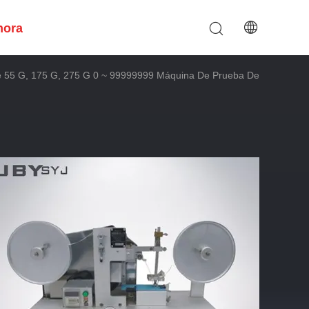
hora
e 55 G, 175 G, 275 G 0 ~ 99999999 Máquina De Prueba De