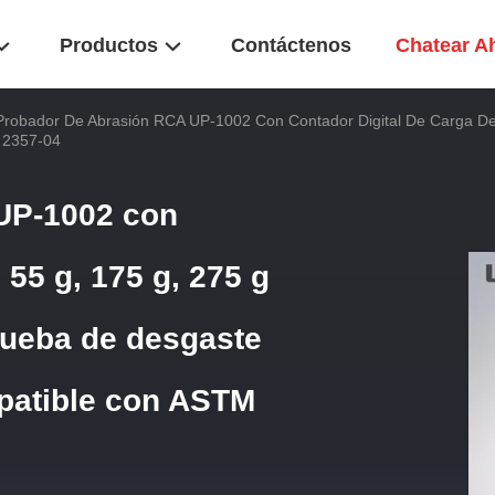
Productos
Contáctenos
Chatear A
Probador De Abrasión RCA UP-1002 Con Contador Digital De Carga D
 2357-04
UP-1002 con
 55 g, 175 g, 275 g
rueba de desgaste
patible con ASTM