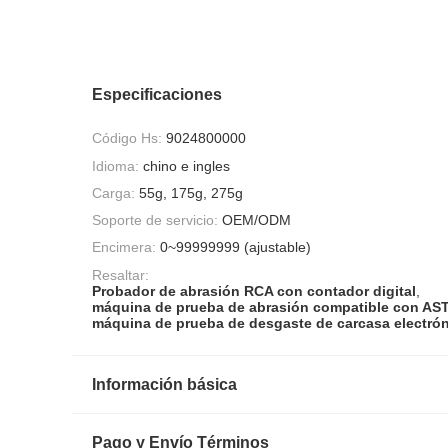
Especificaciones
Código Hs:
9024800000
Idioma:
chino e ingles
Carga:
55g, 175g, 275g
Soporte de servicio:
OEM/ODM
Encimera:
0~99999999 (ajustable)
Resaltar:
Probador de abrasión RCA con contador digital
,
máquina de prueba de abrasión compatible con AS
máquina de prueba de desgaste de carcasa electró
Información básica
Pago y Envío Términos