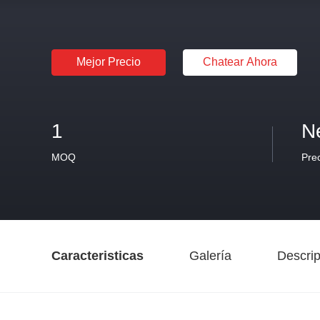
Mejor Precio
Chatear Ahora
1
N
MOQ
Pre
Caracteristicas
Galería
Descrip