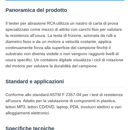
Panoramica del prodotto
Fatory Tour
Il tester per abrasione RCA utilizza un nastro di carta di prova
specializzato come mezzo di attrito con carichi fissi per valutare
Controllo di qualità
la resistenza all'usura. La testa di frizione, azionata da rulli a
diametro fisso e da un motore a velocità costante, applica
continuamente forza alla superficie del campione finché il
Contattaci
substrato non diventa visibile o non vengono raggiunti livelli di
usura specifici. Un contatore digitale visualizza i cicli di rotazione
del motore per valutare la durabilità del campione.
Richiedere un preventivo
Standard e applicazioni
Attrezzatura di prova di laboratorio
Conforme allo standard ASTM F 2357-04 per i test di resistenza
all'usura. Adatto per la valutazione di componenti in plastica,
lettori MP3, lettori CD/DVD, laptop, PDA, involucri elettrici e vari
Camera per test ambientali
alloggiamenti elettronici.
Macchina di test universale
Specifiche tecniche