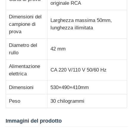
originale RCA
macchina per prove su tessuti
Dimensioni del
Larghezza massima 50mm,
campione di
lunghezza illimitata
prova
Regolatore di umidità e di temperatura
Diametro del
42 mm
tester di durezza
rullo
Alimentazione
CA 220 V/110 V 50/60 Hz
elettrica
Dimensioni
530×490×410mm
Peso
30 chilogrammi
Immagini del prodotto