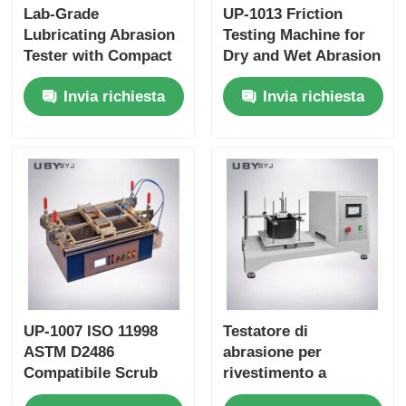
Lab-Grade
UP-1013 Friction
Lubricating Abrasion
Testing Machine for
Tester with Compact
Dry and Wet Abrasion
Structure and User-
Test with Adjustable
Invia richiesta
Invia richiesta
Friendly Interface for
Load Range and Real-
Friction and Wear
time Friction
Resistance Testing
Coefficient Display
UP-1007 ISO 11998
Testatore di
ASTM D2486
abrasione per
Compatibile Scrub
rivestimento a
Tester con 37 ± 1cpm
stazione singola con