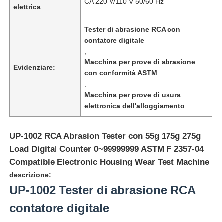
CA 220 V/110 V 50/60 Hz
elettrica
Tester di abrasione RCA con
contatore digitale
,
Macchina per prove di abrasione
Evidenziare:
con conformità ASTM
,
Macchina per prove di usura
elettronica dell'alloggiamento
UP-1002 RCA Abrasion Tester con 55g 175g 275g
Load Digital Counter 0~99999999 ASTM F 2357-04
Casa
Compatible Electronic Housing Wear Test Machine
descrizione:
UP-1002 Tester di abrasione RCA
Prodotti
contatore digitale
Chi siamo