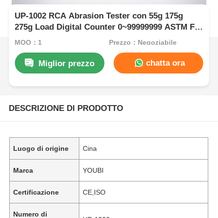
UP-1002 RCA Abrasion Tester con 55g 175g
275g Load Digital Counter 0~99999999 ASTM F
2357-04 Compatible Electronic Housing Wear
MOQ：1
Prezzo：Negoziabile
Test Machine
chatta ora
Miglior prezzo
DESCRIZIONE DI PRODOTTO
Luogo di origine
Cina
Marca
YOUBI
Certificazione
CE,ISO
Numero di