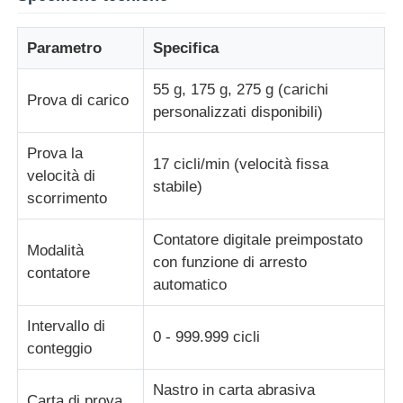
Macchina per test di impatto
Parametro
Specifica
55 g, 175 g, 275 g (carichi
Prova di carico
Macchina di prova dell'abrasione
personalizzati disponibili)
Prova la
apparecchiatura di collaudo di gomma
17 cicli/min (velocità fissa
velocità di
stabile)
scorrimento
Apparecchiature per test sulle calzature
Contatore digitale preimpostato
Modalità
con funzione di arresto
contatore
Attrezzature per la prova dei materiali da costruzione
automatico
Intervallo di
Apparecchiature per la prova degli imballaggi
0 - 999.999 cicli
conteggio
Attrezzature per la prova degli adesivi
Nastro in carta abrasiva
Carta di prova