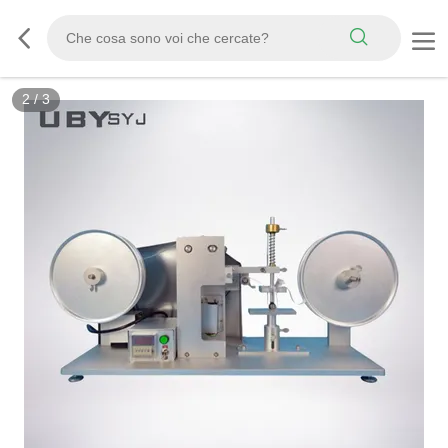
3
/
3